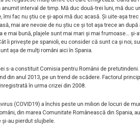
 anumit interval de timp. Mă duc două-trei luni, mă duc un
e, îmi fac nu ştiu ce şi-apoi mă duc acasă. Şi uite-aşa trec 
o casă, mai are nevoie de nu ştiu ce şi tot aşa trece an după 
 e mai bună, plajele sunt mai mari şi mai frumoase... şi-a
Cât îi priveşte pe spanioli, eu consider că sunt ca şi noi, s
unt aşa de mulţi români aici în Spania.
ei s-a constituit Comisia pentru Românii de pretutindeni.
 din anul 2013, pe un trend de scădere. Factorul princip
nregistrată în urma crizei din 2008.
rus (COVID19) a închis peste un milion de locuri de mu
 români, din marea Comunitate Românească din Spania, au
și-au pierdut slujbele.