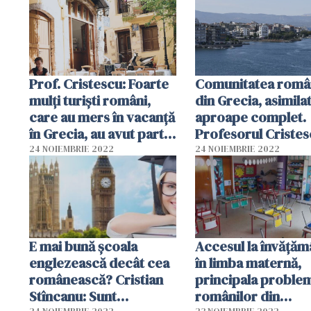
românilor din Olan
Cătălina Robu: „Es
chestie de identita
Prof. Cristescu: Foarte
Comunitatea româ
mulți turiști români,
din Grecia, asimila
care au mers în vacanță
aproape complet.
în Grecia, au avut parte
Profesorul Cristes
de o mare surpriză. Am
"Nu este deloc o
24 NOIEMBRIE 2022
24 NOIEMBRIE 2022
pățit-o și eu în
impresie greșită"
Cadrilater
E mai bună şcoala
Accesul la învățăm
englezească decât cea
în limba maternă,
românească? Cristian
principala proble
Stîncanu: Sunt
românilor din