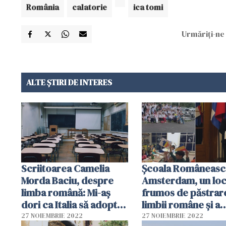
România
calatorie
ica tomi
Urmăriți-ne 
ALTE ȘTIRI DE INTERES
Scriitoarea Camelia
Școala Româneasc
Morda Baciu, despre
Amsterdam, un lo
limba română: Mi-aș
frumos de păstrar
dori ca Italia să adopte
limbii române și a
modelul Belgiei / video
tradițiilor printre 
27 NOIEMBRIE 2022
27 NOIEMBRIE 2022