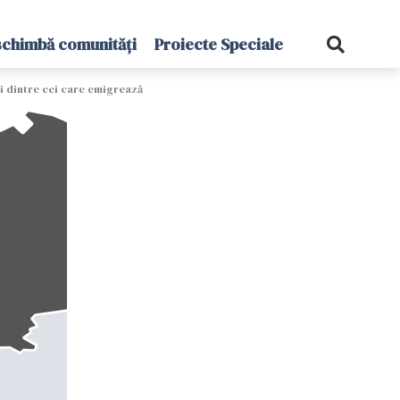
schimbă comunități
Proiecte Speciale
ţi dintre cei care emigrează