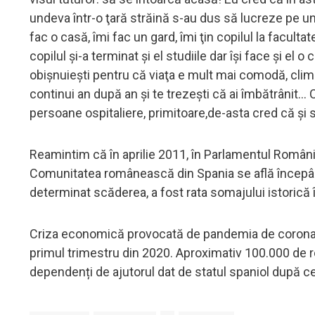
undeva într-o ţară străină s-au dus să lucreze pe un
fac o casă, îmi fac un gard, îmi ţin copilul la facultat
copilul şi-a terminat şi el studiile dar îşi face şi el 
obişnuieşti pentru că viaţa e mult mai comodă, clima
continui an după an şi te trezeşti că ai îmbătrânit... 
persoane ospitaliere, primitoare,de-asta cred că şi s
Reamintim că în aprilie 2011, în Parlamentul Români
Comunitatea românească din Spania se află începând
determinat scăderea, a fost rata somajului istorică î
Criza economică provocată de pandemia de coronavi
primul trimestru din 2020. Aproximativ 100.000 de
dependenți de ajutorul dat de statul spaniol după ce 