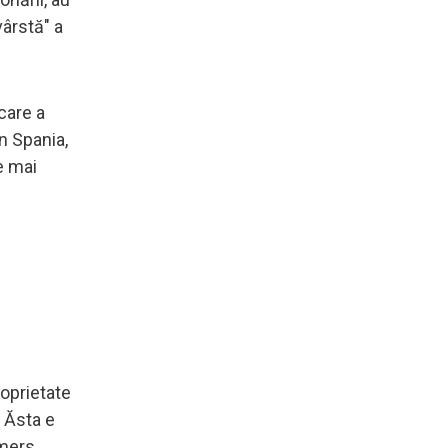
vârstă" a
care a
in Spania,
e mai
oprietate
 Ăsta e
 mers