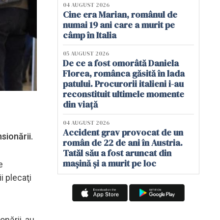
04 AUGUST 2026
Cine era Marian, românul de
numai 19 ani care a murit pe
câmp în Italia
05 AUGUST 2026
De ce a fost omorâtă Daniela
Florea, românca găsită în lada
patului. Procurorii italieni i-au
reconstituit ultimele momente
din viață
04 AUGUST 2026
Accident grav provocat de un
nsionării.
român de 22 de ani în Austria.
Tatăl său a fost aruncat din
mașină și a murit pe loc
e
i plecaţi
nării, au