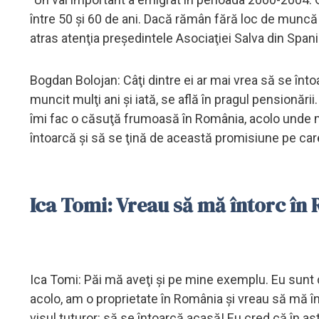
între 50 şi 60 de ani. Dacă rămân fără loc de muncă
atras atenţia preşedintele Asociaţiei Salva din Spani
Bogdan Bolojan: Câţi dintre ei ar mai vrea să se î
muncit mulţi ani şi iată, se află în pragul pensionări
îmi fac o căsuţă frumoasă în România, acolo unde m
întoarcă şi să se ţină de această promisiune pe care
Ica Tomi: Vreau să mă întorc î
Ica Tomi: Păi mă aveţi şi pe mine exemplu. Eu sunt 
acolo, am o proprietate în România şi vreau să mă 
visul tuturor: să se întoarcă acasă! Eu cred că în 