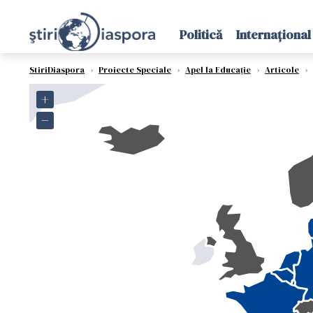
Politică
Internațional
StiriDiaspora
›
Proiecte Speciale
›
Apel la Educație
›
Articole
›
+
−