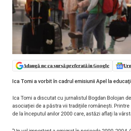
Adaugă-ne ca sursă preferată în Google
Urm
Ica Tomi a vorbit în cadrul emisiunii Apel la educaţi
Ica Tomi a discutat cu jurnalistul Bogdan Bolojan de
asociației de a păstra vii tradițiile românești. Printre
de la începutul anilor 2000 care, astăzi aflaţi la vârs
"Un val important a emigrat în perioada 2000-2004.