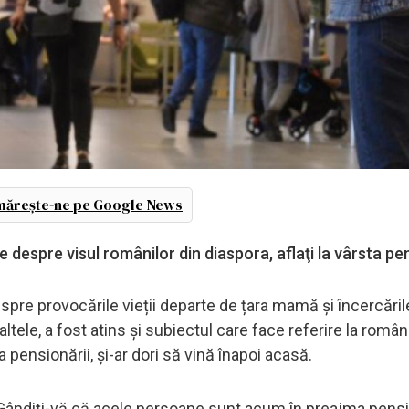
ărește-ne pe Google News
e despre visul românilor din diaspora, aflaţi la vârsta pe
spre provocările vieții departe de țara mamă și încercăril
 altele, a fost atins şi subiectul care face referire la români
ta pensionării, şi-ar dori să vină înapoi acasă.
 Gândiţi-vă că acele persoane sunt acum în preajma pensio