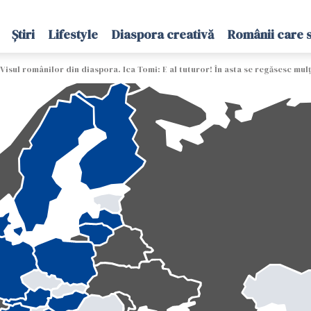
Știri
Lifestyle
Diaspora creativă
Românii care 
Visul românilor din diaspora. Ica Tomi: E al tuturor! În asta se regăsesc mul