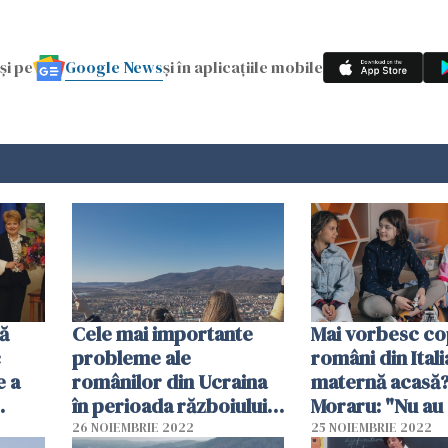
Google News
și pe
și în aplicațiile mobile
ă
Cele mai importante
Mai vorbesc cop
c
probleme ale
români din Itali
e a
românilor din Ucraina
maternă acasă?
în perioada războiului
Moraru: "Nu au 
copiii
(sondaj)
să vorbească
26 NOIEMBRIE 2022
25 NOIEMBRIE 2022