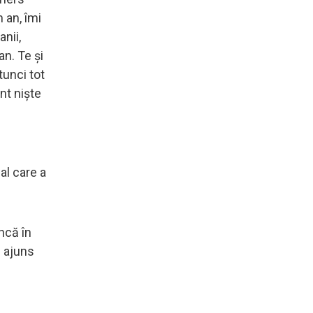
 an, îmi
anii,
an. Te şi
tunci tot
unt nişte
al care a
ncă în
 ajuns