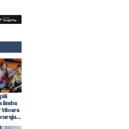
iii
a limba
 Mioara
curajul