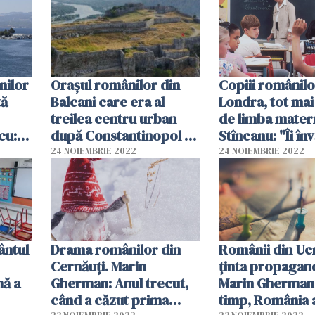
da.
românește"
te o
te!”
nilor
Orașul românilor din
Copiii românilo
tă
Balcani care era al
Londra, tot mai 
treilea centru urban
de limba mater
cu:
după Constantinopol și
Stîncanu: "Îi în
Salonic. Prof.
despre tradiții 
24 NOIEMBRIE 2022
24 NOIEMBRIE 2022
Cristescu: Avea 60.000
obiceiuri româ
de locuitori, dar astăzi
a mai rămas doar un sat
în sudul Albaniei
ântul
Drama românilor din
Românii din Ucr
Cernăuți. Marin
ținta propagand
mă a
Gherman: Anul trecut,
Marin Gherman:
când a căzut prima
timp, România a