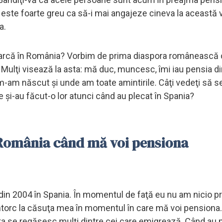
 este foarte greu ca să-i mai angajeze cineva la această 
a.
ntoarcă în România? Vorbim de prima diaspora românească 
i. Mulţi visează la asta: mă duc, muncesc, îmi iau pensia d
-am născut şi unde am toate amintirile. Câţi vedeţi să s
 şi-au făcut-o lor atunci când au plecat în Spania?
n România când mă voi pensiona
din 2004 în Spania. În momentul de faţă eu nu am nicio pr
întorc la căsuţa mea în momentul în care mă voi pensiona.
asta se regăsesc mulţi dintre cei care emigrează. Când au