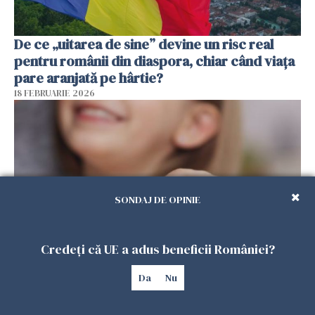
De ce „uitarea de sine” devine un risc real
pentru românii din diaspora, chiar când viața
pare aranjată pe hârtie?
18 FEBRUARIE 2026
SONDAJ DE OPINIE
Credeți că UE a adus beneficii României?
Alocație universală pentru copii în Spania.
Da
Nu
100.000 de români ar putea primi 200 de euro
lunar