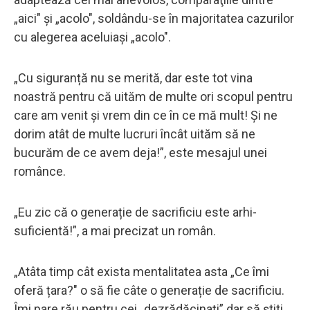
„aici" şi „acolo", soldându-se în majoritatea cazurilor
cu alegerea aceluiaşi „acolo".
„Cu siguranță nu se merită, dar este tot vina
noastră pentru că uităm de multe ori scopul pentru
care am venit și vrem din ce în ce mă mult! Și ne
dorim atât de multe lucruri încât uităm să ne
bucurăm de ce avem deja!”, este mesajul unei
românce.
„Eu zic că o generație de sacrificiu este arhi-
suficientă!”, a mai precizat un român.
„Atâta timp cât exista mentalitatea asta „Ce îmi
oferă țara?" o să fie câte o generație de sacrificiu.
Îmi pare rău pentru cei „dezrădăcinați” dar să știti