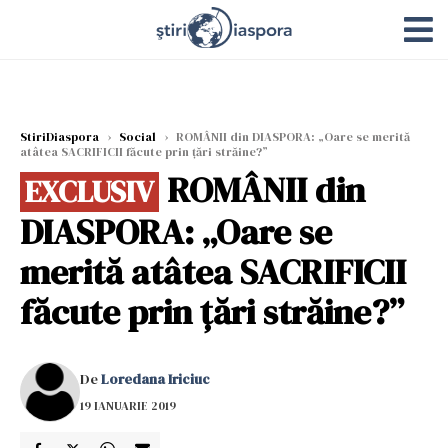
StiriDiaspora
›
Social
›
ROMÂNII din DIASPORA: „Oare se merită
atâtea SACRIFICII făcute prin țări străine?”
ROMÂNII din
EXCLUSIV
DIASPORA: „Oare se
merită atâtea SACRIFICII
făcute prin țări străine?”
De
Loredana Iriciuc
19 IANUARIE 2019