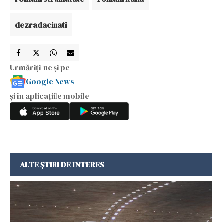
dezradacinati
Urmăriți-ne și pe
Google News
și în aplicațiile mobile
ALTE ȘTIRI DE INTERES