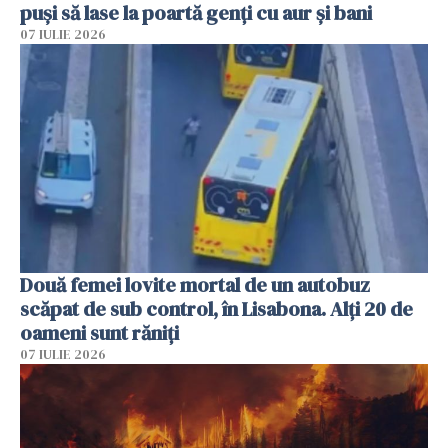
puși să lase la poartă genți cu aur și bani
07 IULIE 2026
Două femei lovite mortal de un autobuz
scăpat de sub control, în Lisabona. Alți 20 de
oameni sunt răniți
07 IULIE 2026