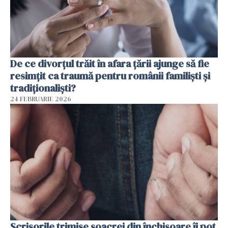
De ce divorțul trăit în afara țării ajunge să fie
resimțit ca traumă pentru românii familiști și
tradiționaliști?
24 FEBRUARIE 2026
Scrisorile trimise soacrei din închisoare îi pot