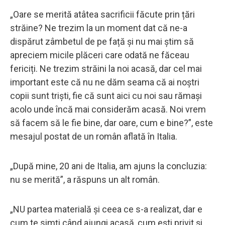
„Oare se merită atâtea sacrificii făcute prin țări
străine? Ne trezim la un moment dat că ne-a
dispărut zâmbetul de pe față și nu mai știm să
apreciem micile plăceri care odată ne făceau
fericiți. Ne trezim străini la noi acasă, dar cel mai
important este că nu ne dăm seama că ai noștri
copii sunt triști, fie că sunt aici cu noi sau rămași
acolo unde încă mai considerăm acasă. Noi vrem
să facem să le fie bine, dar oare, cum e bine?”, este
mesajul postat de un român aflată în Italia.
„După mine, 20 ani de Italia, am ajuns la concluzia:
nu se merită”, a răspuns un alt român.
„NU partea materială și ceea ce s-a realizat, dar e
cum te simți când ajungi acasă, cum ești privit și