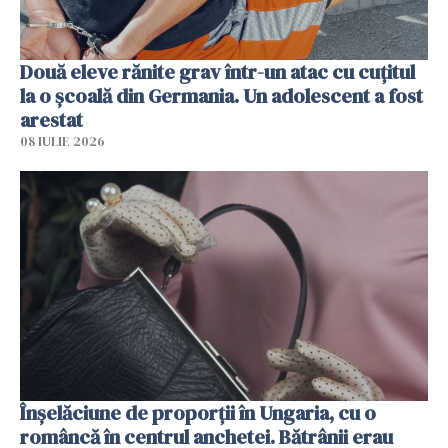
Două eleve rănite grav într-un atac cu cuțitul
la o școală din Germania. Un adolescent a fost
arestat
08 IULIE 2026
Înșelăciune de proporții în Ungaria, cu o
româncă în centrul anchetei. Bătrânii erau