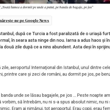
” „Toată lumea a dormit pe unde a putut, pe banda de bagaje, pe jos”
ărește-ne pe Google News
stanbul, după ce Turcia a fost paralizată de o uriaşă fur
rmal, în seara asta ninge din nou. Iarna a adus haos şi în
a două zile după ce a nins abundent. Asta deşi în sprijin
ile, aeroportul Internaţional din Istanbul, unul dintre cel
i, printre care şi zeci de români, au dormit pe jos, pe ben
banda unde se lăsau bagajele, pe jos ... Peste noapte am
vorbim, să întrebăm, nu ni s-a spus absolut nimic, nu ni s
imic. Eram ai nimănui, tot aeroportul. Erau copii, erau fe