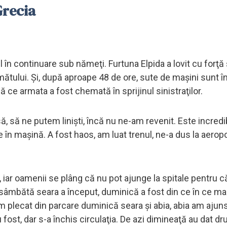
Grecia
l în continuare sub nămeţi. Furtuna Elpida a lovit cu forţă ş
mătului. Şi, după aproape 48 de ore, sute de maşini sunt î
ă ce armata a fost chemată în sprijinul sinistraţilor.
 să ne putem linişti, încă nu ne-am revenit. Este incredib
 în maşină. A fost haos, am luat trenul, ne-a dus la aeropo
e, iar oamenii se plâng că nu pot ajunge la spitale pentru c
sâmbătă seara a început, duminică a fost din ce în ce mai
u am plecat din parcare duminică seara şi abia, abia am ajuns 
ost, dar s-a închis circulaţia. De azi dimineaţă au dat dr