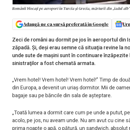
Românii blocaţi pe aeroport în Turcia și Grecia, mărturii din „iadul alb
Adaugă-ne ca sursă preferată în Google
Urm
Zeci de români au dormit pe jos în aeroportul din I
zăpadă. Şi, deşi erau semne că situaţia revine la no
unde sute de maşini sunt în continuare înzăpezite l
sinistraţilor a fost chemată armata.
„Vrem hotel! Vrem hotel! Vrem hotel!” Timp de două z
din Europa, a devenit un uriaş dormitor. Mii de oamen
bagaje sau pe băncile din sala de aşteptare.
„Toată lumea a dormit care cum pe unde a putut, pe 
acolo, pe jos, nu aveam unde. Nu am avut cu cine să 
prima noapte o apă, o pătură, un sandwich, absolut n