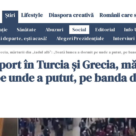
Știri
Lifestyle
Diaspora creativă
Românii care 
ație
Sănătate
Abuzuri
Social
Editorial
Info-
ti departe, ești acasă!
Alegeri Prezidențiale
Interviuri
ecia, mărturii din „iadul alb”: „Toată lumea a dormit pe unde a putut, pe ban
ort în Turcia și Grecia, măr
e unde a putut, pe banda de