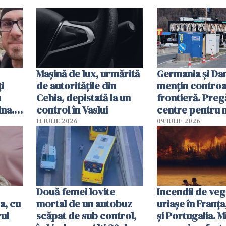
Mașină de lux, urmărită
Germania și D
i
de autoritățile din
mențin controal
u
Cehia, depistată la un
frontieră. Preg
ina.
control în Vaslui
centre pentru m
caută
respinși din UE
14 IULIE 2026
09 IULIE 2026
Două femei lovite
Incendii de veg
a, cu
mortal de un autobuz
uriașe în Franța
ul
scăpat de sub control,
și Portugalia. M