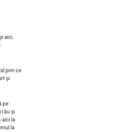
i aici.
n
il prin ce
rt şi
ă pe
 rău şi
aici la
umul la