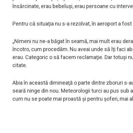
însărcinate, erau bebeluşi, erau persoane cu interven
Pentru că situaţia nu s-a rezolvat, în aeroport a fost 
„Nimeni nu ne-a băgat în seamă, mai mult erau deran
încotro, cum procedăm. Nu aveai unde să îţi faci abs
erau. Categoric o să facem reclamaţie. Dar totuşi n
citate.
Abia în această dimineaţă o parte dintre zboruri s-au
seară ninge din nou. Meteorologii turci au pus sub 
cum nu se poate mai proastă şi pentru şoferi, mai a