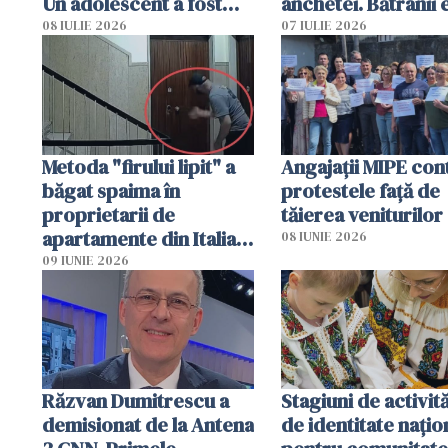
Un adolescent a fost
anchetei. Bătrânii 
arestat
puși să lase la poar
08 IULIE 2026
07 IULIE 2026
genți cu aur și bani
Metoda "firului lipit" a
Angajaţii MIPE con
băgat spaima în
protestele faţă de
proprietarii de
tăierea veniturilor
apartamente din Italia.
08 IUNIE 2026
Poliția, sesizată
09 IUNIE 2026
Răzvan Dumitrescu a
Stagiuni de activită
demisionat de la Antena
de identitate națio