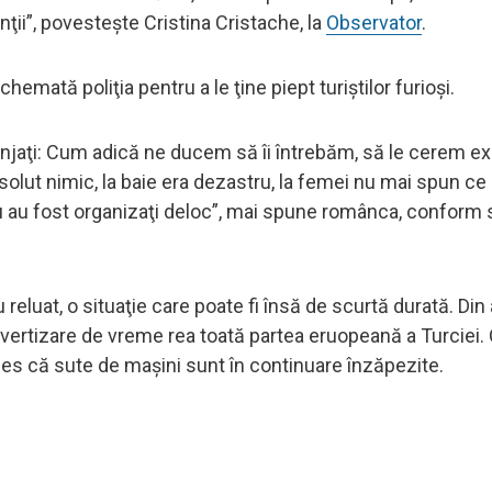
ţii”, povesteşte Cristina Cristache, la
Observator
.
chemată poliţia pentru a le ţine piept turiştilor furioşi.
jaţi: Cum adică ne ducem să îi întrebăm, să le cerem expl
olut nimic, la baie era dezastru, la femei nu mai spun ce
u au fost organizaţi deloc”, mai spune românca, conform 
 reluat, o situaţie care poate fi însă de scurtă durată. Di
avertizare de vreme rea toată partea eruopeană a Turciei.
les că sute de maşini sunt în continuare înzăpezite.