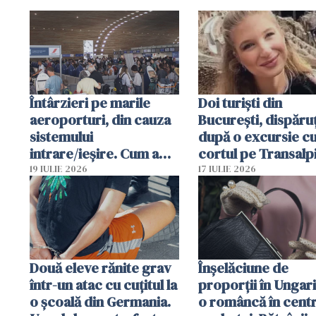
Întârzieri pe marile
Doi turiști din
aeroporturi, din cauza
București, dispăruț
sistemului
după o excursie c
intrare/ieșire. Cum a
cortul pe Transalp
ajuns o femeie să fie
Poliția și familia îi 
19 IULIE 2026
17 IULIE 2026
arestată în Cluj-Napoca
Două eleve rănite grav
Înșelăciune de
într-un atac cu cuțitul la
proporții în Ungari
o școală din Germania.
o româncă în centr