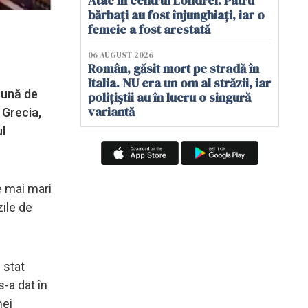
Atac în centrul Londrei. Patru
bărbați au fost înjunghiați, iar o
femeie a fost arestată
06 AUGUST 2026
Român, găsit mort pe stradă în
Italia. NU era un om al străzii, iar
tună de
polițiștii au în lucru o singură
variantă
 Grecia,
ul
e mai mari
zile de
 stat
-a dat în
mei