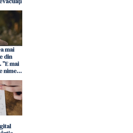
evacuați
ea mai
e din
 ”E mai
e nimeni
”
gital