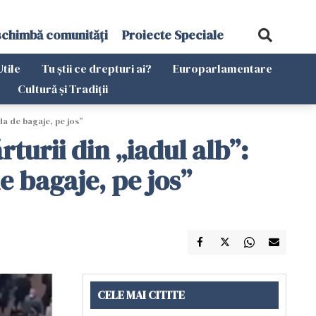
schimbă comunități
Proiecte Speciale
Utile
Tu știi ce drepturi ai?
Europarlamentare
Cultură și Tradiții
da de bagaje, pe jos”
turii din „iadul alb”:
 bagaje, pe jos”
CELE MAI CITITE