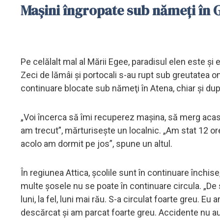
Maşini îngropate sub nămeţi în 
Pe celălalt mal al Mării Egee, paradisul elen este şi e
Zeci de lămâi şi portocali s-au rupt sub greutatea o
continuare blocate sub nămeţi în Atena, chiar şi dup
„Voi încerca să îmi recuperez maşina, să merg acasă,
am trecut”, mărturiseşte un localnic. „Am stat 12 ore
acolo am dormit pe jos”, spune un altul.
În regiunea Attica, şcolile sunt în continuare închis
multe şosele nu se poate în continuare circula. „De 
luni, la fel, luni mai rău. S-a circulat foarte greu. E
descărcat şi am parcat foarte greu. Accidente nu au f