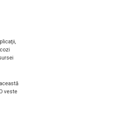
icaţii,
 cozi
sursei
n această
 O veste