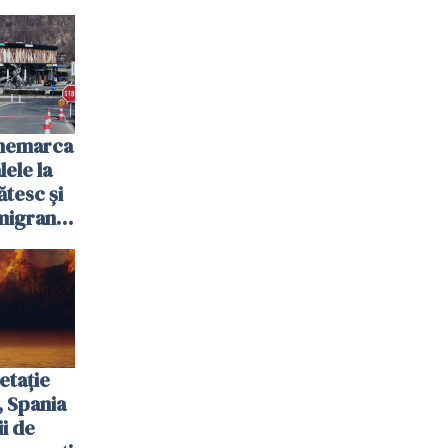
anemarca
ele la
ătesc și
igranții
etație
, Spania
ii de