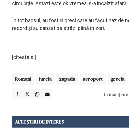
circulaţie. Astăzi este ok vremea, s-a încălzit afară,
În tot haosul, au fost şi greci care au făcut haz de n
record şi au dansat pe străzi până în zori.
[citeste si]
Romani
turcia
zapada
aeroport
grecia
Urmăriți-ne 
ALTE ȘTIRI DE INTERES