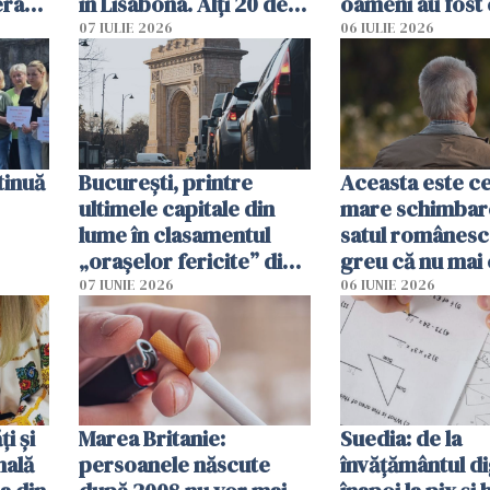
erau
în Lisabona. Alți 20 de
oameni au fost 
tă
oameni sunt răniți
07 IULIE 2026
06 IULIE 2026
tinuă
București, printre
Aceasta este c
ultimele capitale din
mare schimbar
lume în clasamentul
satul românesc.
„orașelor fericite” din
greu că nu mai 
2026
pe-aici, prin jur
07 IUNIE 2026
06 IUNIE 2026
ți și
Marea Britanie:
Suedia: de la
nală
persoanele născute
învățământul di