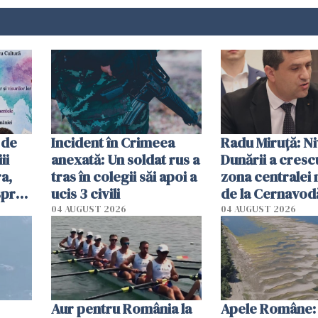
 de
Incident în Crimeea
Radu Miruţă: Ni
ii
anexată: Un soldat rus a
Dunării a crescu
a,
tras în colegii săi apoi a
zona centralei 
spre
ucis 3 civili
de la Cernavodă
olum
cm faţă de ziua
04 AUGUST 2026
04 AUGUST 2026
Aur pentru România la
Apele Române: 