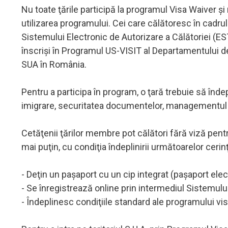
Nu toate ţările participă la programul Visa Waiver şi n
utilizarea programului. Cei care călătoresc în cadrul
Sistemului Electronic de Autorizare a Călătoriei (ESTA
înscrişi în Programul US-VISIT al Departamentului de
SUA în România.
Pentru a participa în program, o ţară trebuie să înd
imigrare, securitatea documentelor, managementul l
Cetăţenii ţărilor membre pot călători fără viză pentr
mai puţin, cu condiţia îndeplinirii următoarelor cerin
- Deţin un paşaport cu un cip integrat (paşaport elec
- Se înregistrează online prin intermediul Sistemului
- Îndeplinesc condiţiile standard ale programului vi