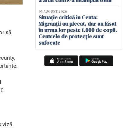
a aflat cum s-a întâmplat totul
05 AUGUST 2026
Situație critică în Ceuta:
Migranții au plecat, dar au lăsat
în urma lor peste 1.000 de copii.
or să
Centrele de protecție sunt
sufocate
curity,
ortante.
l
00
 viză.