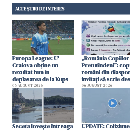
ALTE ȘTIRI DE INTERES
Europa League: U'
„România Copiilor
Craiova obține un
Pretutindeni”: copi
rezultat bun în
români din diaspor
deplasarea de la Kups
invitați să scrie de
România într-un v
06 AUGUST 2026
06 AUGUST 2026
special
Seceta lovește întreaga
UPDATE: Coliziune