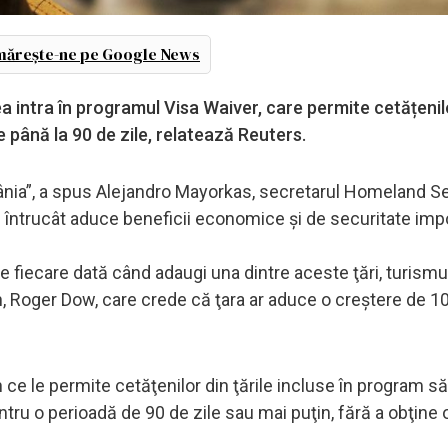
ărește-ne pe Google News
tea intra în programul Visa Waiver, care permite cetățenil
 până la 90 de zile, relatează Reuters.
mânia”, a spus Alejandro Mayorkas, secretarul Homeland Se
întrucât aduce beneficii economice şi de securitate imp
 fiecare dată când adaugi una dintre aceste ţări, turismu
n, Roger Dow, care crede că ţara ar aduce o creştere de 1
ce le permite cetăţenilor din ţările incluse în program să
tru o perioadă de 90 de zile sau mai puţin, fără a obţine o