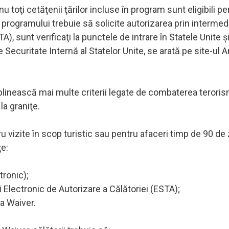
u toţi cetăţenii ţărilor incluse în program sunt eligibili pe
 programului trebuie să solicite autorizarea prin intermed
), sunt verificaţi la punctele de intrare în Statele Unite ş
 Securitate Internă al Statelor Unite, se arată pe site-ul
eplinească mai multe criterii legate de combaterea teroris
a graniţe.
u vizite în scop turistic sau pentru afaceri timp de 90 de 
ţe:
tronic);
 Electronic de Autorizare a Călătoriei (ESTA);
sa Waiver.