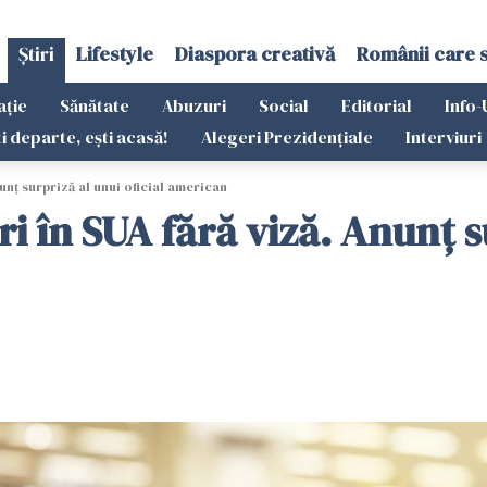
Știri
Lifestyle
Diaspora creativă
Românii care 
ație
Sănătate
Abuzuri
Social
Editorial
Info-
ti departe, ești acasă!
Alegeri Prezidențiale
Interviuri
unț surpriză al unui oficial american
i în SUA fără viză. Anunț su