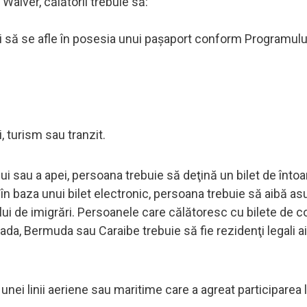
 Waiver, călătorii trebuie să:
 şi să se afle în posesia unui paşaport conform Programulu
, turism sau tranzit.
ui sau a apei, persoana trebuie să deţină un bilet de înto
în baza unui bilet electronic, persoana trebuie să aibă as
ului de imigrări. Persoanele care călătoresc cu bilete de c
nada, Bermuda sau Caraibe trebuie să fie rezidenţi legali ai
 unei linii aeriene sau maritime care a agreat participarea 