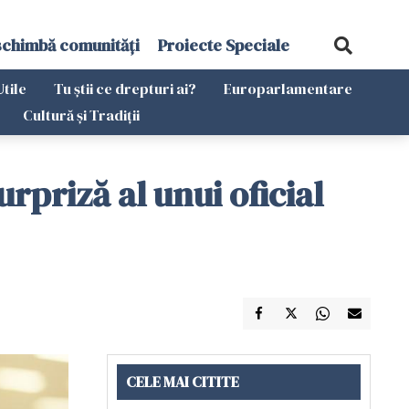
schimbă comunități
Proiecte Speciale
Utile
Tu știi ce drepturi ai?
Europarlamentare
Cultură și Tradiții
rpriză al unui oficial
CELE MAI CITITE