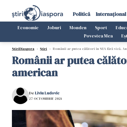
Politică
Internațional
Economie
Joburi
Monden
Sport
Educ
Povestea Mea
Eș
StiriDiaspora
›
Știri
›
Românii ar putea călători în SUA fără viză. An
Românii ar putea călător
american
De
Liviu Ludovic
27 OCTOMBRIE 2021