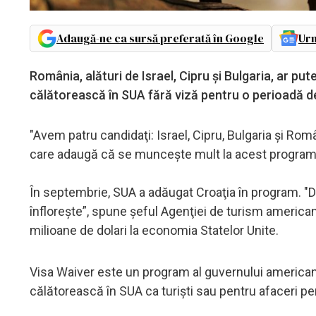
Adaugă-ne ca sursă preferată în Google
Urm
România, alături de Israel, Cipru și Bulgaria, ar pu
călătorească în SUA fără viză pentru o perioadă de
"Avem patru candidaţi: Israel, Cipru, Bulgaria şi Ro
care adaugă că se munceşte mult la acest program 
În septembrie, SUA a adăugat Croaţia în program. "De
înfloreşte”, spune şeful Agenţiei de turism america
milioane de dolari la economia Statelor Unite.
Visa Waiver este un program al guvernului american 
călătorească în SUA ca turişti sau pentru afaceri pen