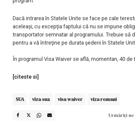
program.
Dacă intrarea în Statele Unite se face pe cale tere
aceleaşi, cu excepţia faptului că nu se impune obligati
transportator semnatar al programului. Trebuie să de
pentru a vă întreţine pe durata şederii în Statele Unit
În programul Visa Waiver se află, momentan, 40 de ţ
[citeste si]
SUA
viza sua
visa waiver
viza romani
Urmăriți-ne 