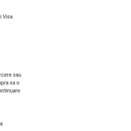
i Visa
arcere sau
upra sa o
ontinuare
la