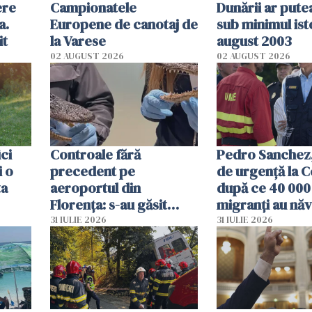
ere
Campionatele
Dunării ar pute
a.
Europene de canotaj de
sub minimul ist
it
la Varese
august 2003
02 AUGUST 2026
02 AUGUST 2026
ici
Controale fără
Pedro Sanchez, 
i o
precedent pe
de urgență la C
ta
aeroportul din
după ce 40 000
Florența: s-au găsit
migranți au năv
capete de aligator și o
teritoriul spani
31 IULIE 2026
31 IULIE 2026
sumă imensă de bani
mobiliza toate
resursele"