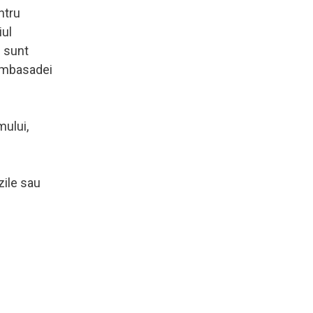
ntru
iul
i sunt
 Ambasadei
mului,
zile sau