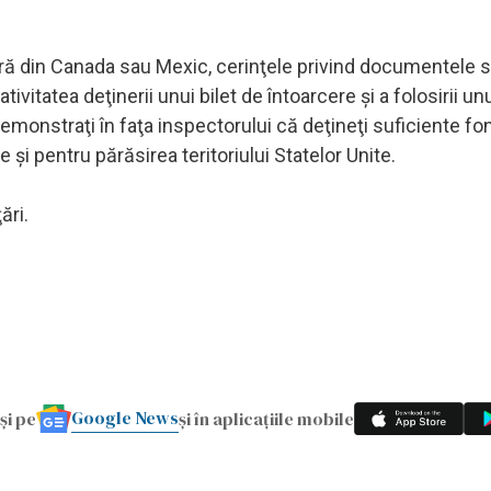
stră din Canada sau Mexic, cerinţele privind documentele 
vitatea deţinerii unui bilet de întoarcere şi a folosirii un
monstraţi în faţa inspectorului că deţineţi suficiente fo
e şi pentru părăsirea teritoriului Statelor Unite.
ări.
Google News
și pe
și în aplicațiile mobile