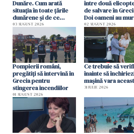
Dunăre. Cum arată
între două elicopt
situația în toate țările
de salvare în Greci
dunărene și de ce
Doi oameni au mur
România resimte
03 AUGUST 2026
02 AUGUST 2026
efectele, deși a plouat
în iulie
Pompierii români,
Ce trebuie să verif
pregătiţi să intervină în
înainte să închiriez
Grecia pentru
mașină vara aceas
stingerea incendiilor
31 IULIE 2026
01 AUGUST 2026