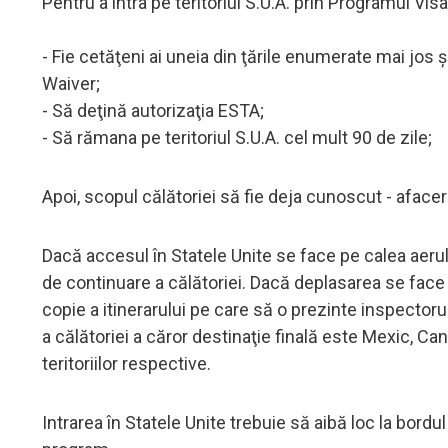
Pentru a intra pe teritoriul S.U.A. prin Programul Visa
- Fie cetăţeni ai uneia din ţările enumerate mai jos
Waiver;
- Să deţină autorizaţia ESTA;
- Să rămana pe teritoriul S.U.A. cel mult 90 de zile;
Apoi, scopul călătoriei să fie deja cunoscut - afaceri
Dacă accesul în Statele Unite se face pe calea aerul
de continuare a călătoriei. Dacă deplasarea se face 
copie a itinerarului pe care să o prezinte inspector
a călătoriei a căror destinaţie finală este Mexic, Ca
teritoriilor respective.
Intrarea în Statele Unite trebuie să aibă loc la bordul