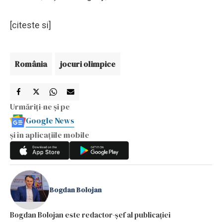
[citeste si]
România
jocuri olimpice
Urmăriți-ne și pe
Google News
și în aplicațiile mobile
Bogdan Bolojan
Bogdan Bolojan este redactor-șef al publicației