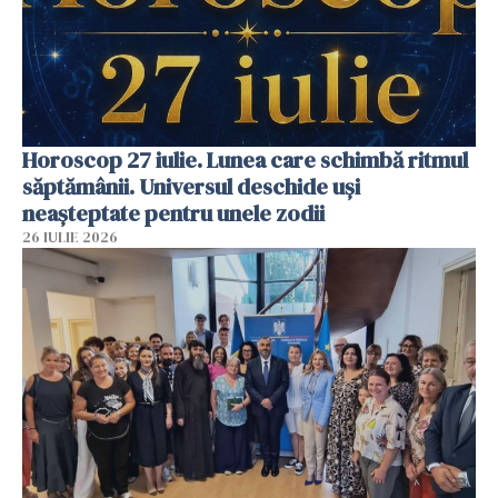
Horoscop 27 iulie. Lunea care schimbă ritmul
săptămânii. Universul deschide uși
neașteptate pentru unele zodii
26 IULIE 2026