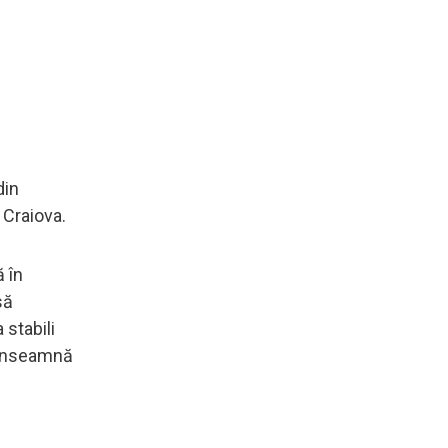
din
 Craiova.
 în
să
 stabili
e înseamnă