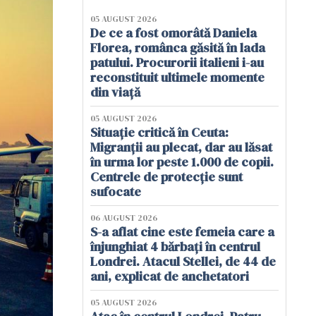
05 AUGUST 2026
De ce a fost omorâtă Daniela
Florea, românca găsită în lada
patului. Procurorii italieni i-au
reconstituit ultimele momente
din viață
05 AUGUST 2026
Situație critică în Ceuta:
Migranții au plecat, dar au lăsat
în urma lor peste 1.000 de copii.
Centrele de protecție sunt
sufocate
06 AUGUST 2026
S-a aflat cine este femeia care a
înjunghiat 4 bărbați în centrul
Londrei. Atacul Stellei, de 44 de
ani, explicat de anchetatori
05 AUGUST 2026