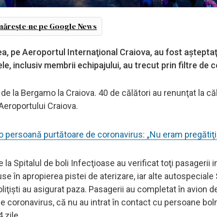
ărește-ne pe Google News
tea, pe Aeroportul Internaţional Craiova, au fost aşteptaţ
le, inclusiv membrii echipajului, au trecut prin filtre de c
de la Bergamo la Craiova. 40 de călători au renunţat la că
r Aeroportului Craiova.
u o persoană purtătoare de coronavirus: „Nu eram pregătiţi
 la Spitalul de boli Infecţioase au verificat toţi pasagerii 
e în apropierea pistei de aterizare, iar alte autospecia
liţişti au asigurat paza. Pasagerii au completat în avion de
e coronavirus, că nu au intrat în contact cu persoane bol
 zile.