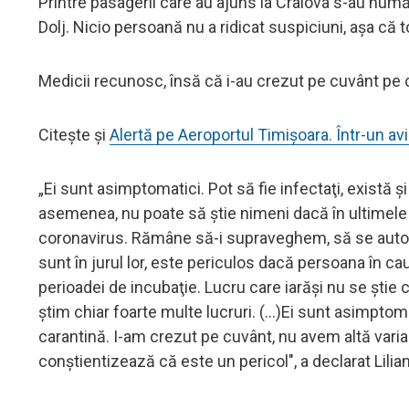
Printre pasagerii care au ajuns la Craiova s-au numărat
Dolj. Nicio persoană nu a ridicat suspiciuni, aşa că t
Medicii recunosc, însă că i-au crezut pe cuvânt pe că
Citește și
Alertă pe Aeroportul Timișoara. Într-un av
„Ei sunt asimptomatici. Pot să fie infectaţi, există ş
asemenea, nu poate să ştie nimeni dacă în ultimele 
coronavirus. Rămâne să-i supraveghem, să se autode
sunt în jurul lor, este periculos dacă persoana în c
perioadei de incubaţie. Lucru care iarăşi nu se ştie 
ştim chiar foarte multe lucruri. (...)Ei sunt asimpto
carantină. I-am crezut pe cuvânt, nu avem altă vari
conştientizează că este un pericol", a declarat Lili