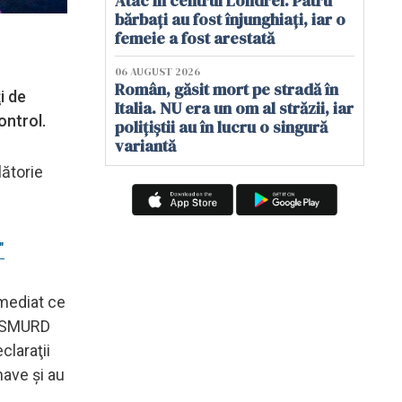
Atac în centrul Londrei. Patru
bărbați au fost înjunghiați, iar o
femeie a fost arestată
06 AUGUST 2026
Român, găsit mort pe stradă în
i de
Italia. NU era un om al străzii, iar
ontrol.
polițiștii au în lucru o singură
variantă
lătorie
"
imediat ce
le SMURD
claraţii
nave şi au