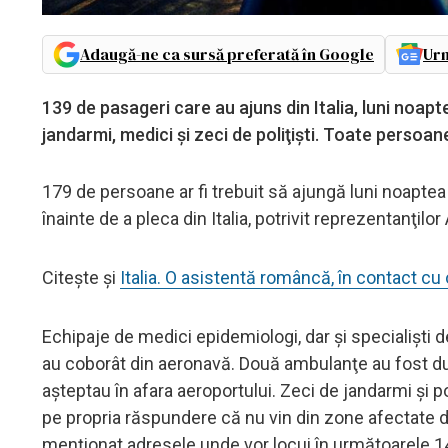
Adaugă-ne ca sursă preferată în Google
Urm
139 de pasageri care au ajuns din Italia, luni noap
jandarmi, medici şi zeci de poliţişti. Toate persoane
179 de persoane ar fi trebuit să ajungă luni noaptea 
înainte de a pleca din Italia, potrivit reprezentanţilo
Citește și
Italia. O asistentă româncă, în contact c
Echipaje de medici epidemiologi, dar şi specialişti de
au coborât din aeronavă. Două ambulanţe au fost dus
aşteptau în afara aeroportului. Zeci de jandarmi şi po
pe propria răspundere că nu vin din zone afectate d
menţionat adresele unde vor locui în următoarele 14