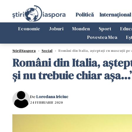
Politică
Internațional
Economie
Joburi
Monden
Sport
Educ
Povestea Mea
Eș
StiriDiaspora
›
Social
›
Români din Italia, aşteptaţi cu mascaţii pe 
Români din Italia, aştep
şi nu trebuie chiar aşa...
De
Loredana Iriciuc
24 FEBRUARIE 2020