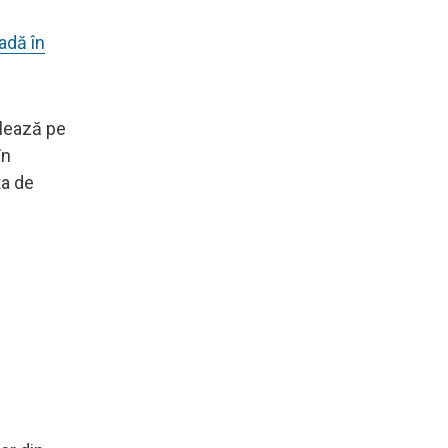
oadă în
ulează pe
în
ta de