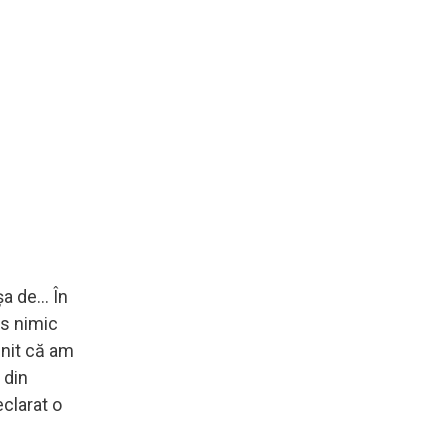
 de... În
is nimic
enit că am
 din
eclarat o