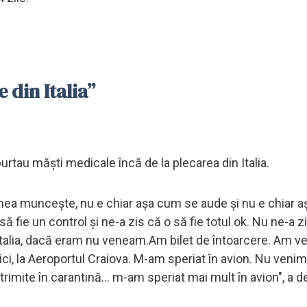
 din Italia”
purtau măşti medicale încă de la plecarea din Italia.
umea munceşte, nu e chiar aşa cum se aude şi nu e chiar aşa
ă fie un control şi ne-a zis că o să fie totul ok. Nu ne-a z
Italia, dacă eram nu veneam.Am bilet de întoarcere. Am v
ci, la Aeroportul Craiova. M-am speriat în avion. Nu venim
 trimite în carantină... m-am speriat mai mult în avion", a d