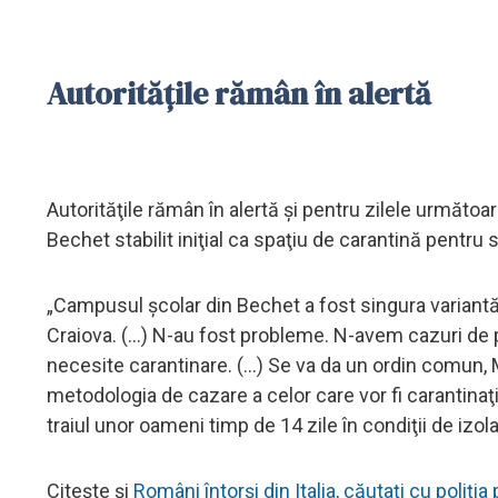
Autorităţile rămân în alertă
Autorităţile rămân în alertă şi pentru zilele următoar
Bechet stabilit iniţial ca spaţiu de carantină pentru
„Campusul şcolar din Bechet a fost singura variantă 
Craiova. (...) N-au fost probleme. N-avem cazuri d
necesite carantinare. (...) Se va da un ordin comun, M
metodologia de cazare a celor care vor fi carantinaţi.
traiul unor oameni timp de 14 zile în condiţii de izol
Citește și
Români întorși din Italia, căutați cu poliți