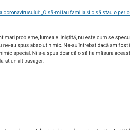
ea coronavirusului: „O să-mi iau familia și o să stau o peri
sunt mari probleme, lumea e liniştită, nu este cum se spec
.) Nu ne-au spus absolut nimic. Ne-au întrebat dacă am fost 
 nimic special. Ni s-a spus doar că o să fie măsura aceas
arat un alt pasager.