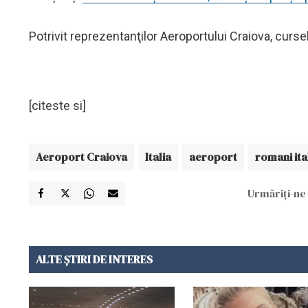
Potrivit reprezentanţilor Aeroportului Craiova, curse
[citeste si]
Aeroport Craiova
Italia
aeroport
romani ita
Urmăriți-ne 
ALTE ȘTIRI DE INTERES