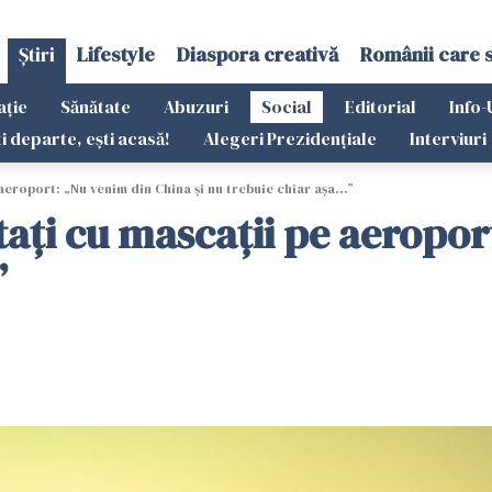
Știri
Lifestyle
Diaspora creativă
Românii care 
ație
Sănătate
Abuzuri
Social
Editorial
Info-
ti departe, ești acasă!
Alegeri Prezidențiale
Interviuri
aeroport: „Nu venim din China şi nu trebuie chiar aşa...”
taţi cu mascaţii pe aeropo
”