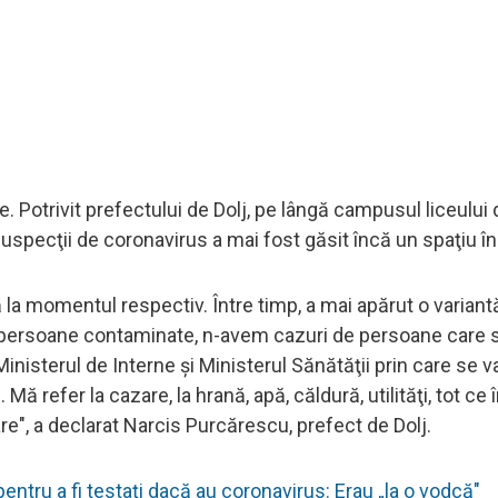
e. Potrivit prefectului de Dolj, pe lângă campusul liceului 
 suspecţii de coronavirus a mai fost găsit încă un spaţiu în
la momentul respectiv. Între timp, a mai apărut o variantă
e persoane contaminate, n-avem cazuri de persoane care 
inisterul de Interne şi Ministerul Sănătăţii prin care se va
 Mă refer la cazare, la hrană, apă, căldură, utilităţi, tot c
are", a declarat Narcis Purcărescu, prefect de Dolj.
a pentru a fi testați dacă au coronavirus: Erau „la o vodcă"