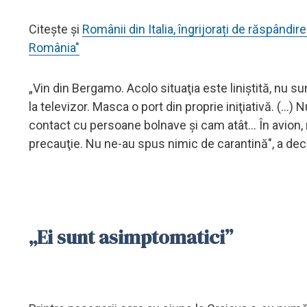
Citește și
Românii din Italia, îngrijorați de răspândir
România"
„Vin din Bergamo. Acolo situaţia este liniştită, nu 
la televizor. Masca o port din proprie iniţiativă. (..
contact cu persoane bolnave şi cam atât... În avion,
precauţie. Nu ne-au spus nimic de carantină", a decl
„Ei sunt asimptomatici”