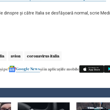
le dinspre şi către Italia se desfăşoară normal, scrie Medi
lia
avion
coronavirus italia
Google News
și pe
și în aplicațiile mobile