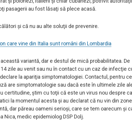
 şi polonezi, italieni şi chiar cubanezi, potrivit autorităţi
oţi pasagerii au fost lăsaţi să plece acasă.
lători şi că nu au alte soluţii de prevenire.
ion care vine din Italia sunt români din Lombardia
i această variantă, dar e destul de mică probabilitatea. De
14 zile au venit sau nu în contact cu un caz de infecţie c
clare la apariţia simptomatologiei. Contactul, pentru ce
auză are simptomatologie sau dacă este în ultimele zile al
cu certitudine, ştim cu toţii că este un virus nou despre c
matici la momentul acesta şi au declarat că nu vin din zone 
antă, dar păreau oameni serioşi, care se tem oarecum şi c
ana Nica, medic epidemiolog DSP Dolj.