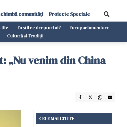
schimbă comunități
Proiecte Speciale
Utile
Tu știi ce drepturi ai?
Europarlamentare
Cultură și Tradiții
rt: „Nu venim din China
CELE MAI CITITE