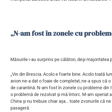
„N-am fost în zonele cu probleme
Măsurile i-au surprins pe călători, deşi majoritatea 
„Vin din Brescia. Acolo e foarte bine. Acolo toată l
avion ne-a dat o foaie de completat, ne-a spus că o s
de carantină. N-am fost în zonele cu probleme din 
o problemă de rezolvat şi mă întorc. M-am speriat ai
China şi nu trebuie chiar aşa... toate zvonurile că ne
pasageră.