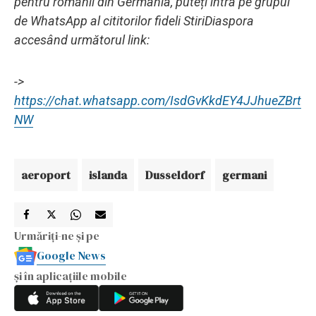
pentru românii din Germania, puteți intra pe grupul
de WhatsApp al cititorilor fideli StiriDiaspora
accesând următorul link:
->
https://chat.whatsapp.com/IsdGvKkdEY4JJhueZBrt
NW
aeroport
islanda
Dusseldorf
germani
Urmăriți-ne și pe
Google News
și în aplicațiile mobile