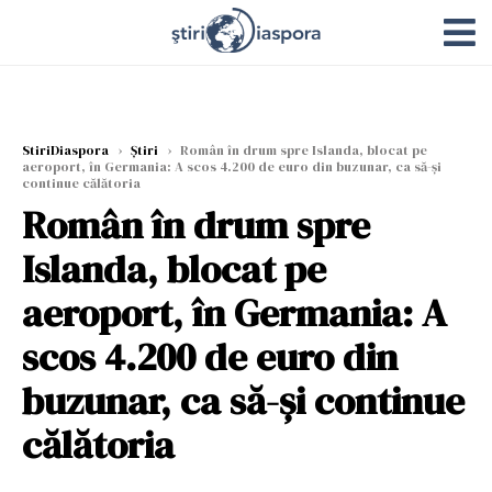
StiriDiaspora
›
Știri
›
Român în drum spre Islanda, blocat pe
aeroport, în Germania: A scos 4.200 de euro din buzunar, ca să-și
continue călătoria
Român în drum spre
Islanda, blocat pe
aeroport, în Germania: A
scos 4.200 de euro din
buzunar, ca să-și continue
călătoria