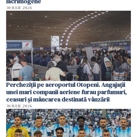
lacrimogene
30 IULIE 2026
Percheziții pe aeroportul Otopeni. Angajații
unei mari companii aeriene furau parfumuri,
ceasuri și mâncarea destinată vânzării
30 IULIE 2026