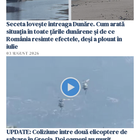
Seceta lovește întreaga Dunăre. Cum arată
situația în toate țările dunărene și de ce
România resimte efectele, deși a plouat în
iulie
03 AUGUST 2026
UPDATE: Coliziune între două elicoptere de
salvare în Grecia. Doi oameni au murit