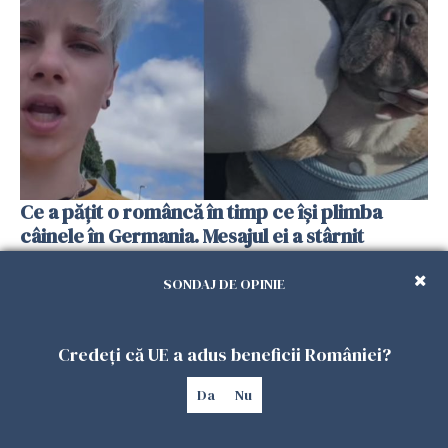
Ce a pățit o româncă în timp ce își plimba
câinele în Germania. Mesajul ei a stârnit
dezbateri aprinse
25 IULIE 2026
SONDAJ DE OPINIE
Credeți că UE a adus beneficii României?
Da
Nu