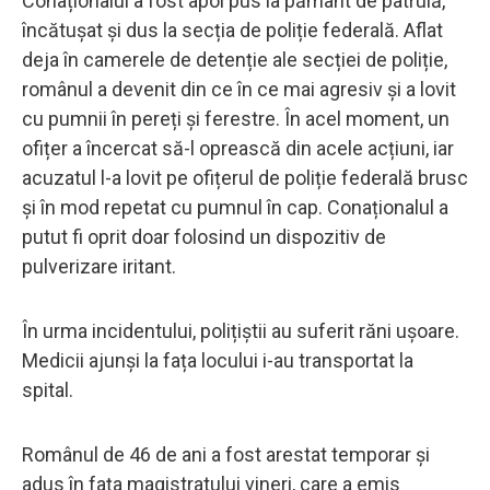
Conaționalul a fost apoi pus la pământ de patrulă,
încătușat și dus la secția de poliție federală. Aflat
deja în camerele de detenție ale secției de poliție,
românul a devenit din ce în ce mai agresiv și a lovit
cu pumnii în pereți și ferestre. În acel moment, un
ofițer a încercat să-l oprească din acele acțiuni, iar
acuzatul l-a lovit pe ofițerul de poliție federală brusc
și în mod repetat cu pumnul în cap. Conaționalul a
putut fi oprit doar folosind un dispozitiv de
pulverizare iritant.
În urma incidentului, polițiștii au suferit răni ușoare.
Medicii ajunși la fața locului i-au transportat la
spital.
Românul de 46 de ani a fost arestat temporar și
adus în fața magistratului vineri, care a emis