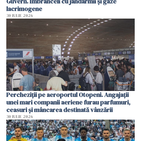
Guvern. Îmbrânceli cu jandarmii și gaze
lacrimogene
30 IULIE 2026
Percheziții pe aeroportul Otopeni. Angajații
unei mari companii aeriene furau parfumuri,
ceasuri și mâncarea destinată vânzării
30 IULIE 2026