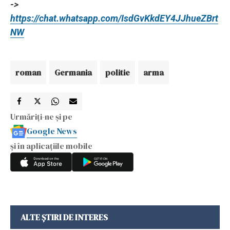
->
https://chat.whatsapp.com/IsdGvKkdEY4JJhueZBrt
NW
roman
Germania
politie
arma
Urmăriți-ne și pe
Google News
și în aplicațiile mobile
ALTE ȘTIRI DE INTERES