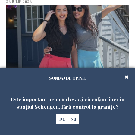
26 IULIE 2026
Cum au devenit două românce de neînlocuit
SONDAJ DE OPINIE
într-un restaurant din SUA. Patronul: „Nu știu
ce o să mă fac fără voi”
Este important pentru dvs. că circulăm liber în
26 IULIE 2026
spațiul Schengen, fără control la granițe?
Da
Nu