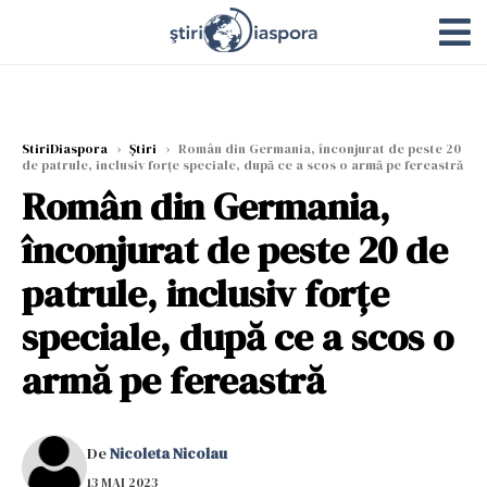
StiriDiaspora
›
Știri
›
Român din Germania, înconjurat de peste 20
de patrule, inclusiv forțe speciale, după ce a scos o armă pe fereastră
Român din Germania,
înconjurat de peste 20 de
patrule, inclusiv forțe
speciale, după ce a scos o
armă pe fereastră
De
Nicoleta Nicolau
13 MAI 2023