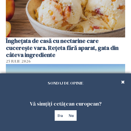
Înghețata de casă cu nectarine care
cucerește vara. Rețeta fără aparat, gata din
câteva ingrediente
25 IULIE 2026
SONDAJ DE OPINIE
Vă simțiți cetățean european?
Da
Nu