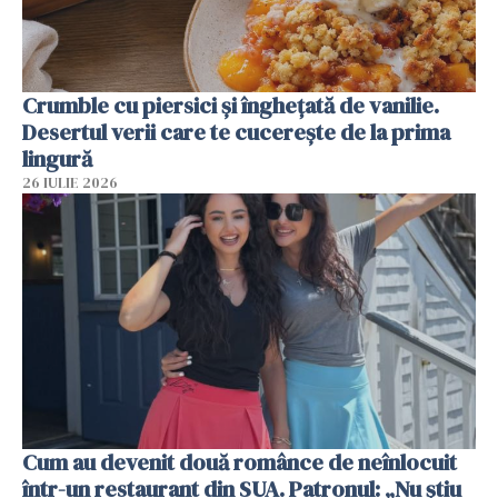
Crumble cu piersici și înghețată de vanilie.
Desertul verii care te cucerește de la prima
lingură
26 IULIE 2026
Cum au devenit două românce de neînlocuit
într-un restaurant din SUA. Patronul: „Nu știu