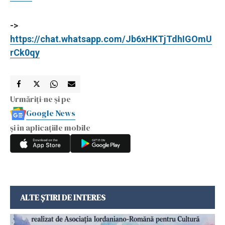
->
https://chat.whatsapp.com/Jb6xHKTjTdhIGOmU
rCk0qy
Urmăriți-ne și pe
Google News
și în aplicațiile mobile
ALTE ȘTIRI DE INTERES