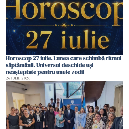
Horoscop 27 iulie. Lunea care schimbă ritmul
săptămânii. Universul deschide uși
neașteptate pentru unele zodii
26 IULIE 2026