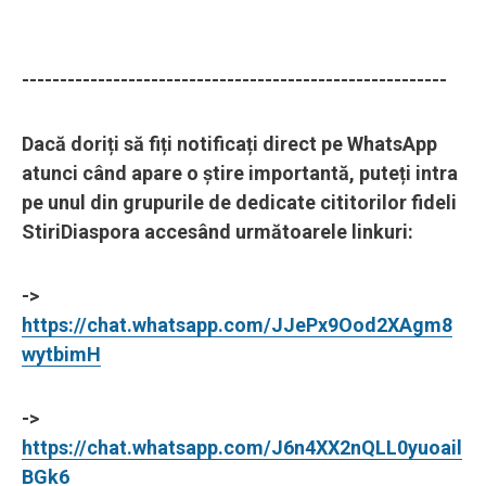
--------------------------------------------------------
Dacă doriți să fiți notificați direct pe WhatsApp
atunci când apare o știre importantă, puteți intra
pe unul din grupurile de dedicate cititorilor fideli
StiriDiaspora accesând următoarele linkuri:
->
https://chat.whatsapp.com/JJePx9Ood2XAgm8
wytbimH
->
https://chat.whatsapp.com/J6n4XX2nQLL0yuoail
BGk6