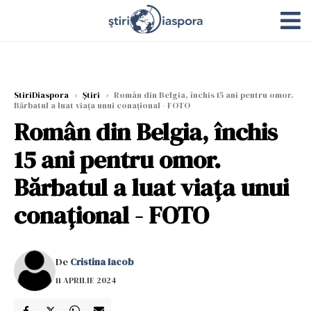
StiriDiaspora
›
Știri
›
Român din Belgia, închis 15 ani pentru omor.
Bărbatul a luat viața unui conațional - FOTO
Român din Belgia, închis
15 ani pentru omor.
Bărbatul a luat viața unui
conațional - FOTO
De
Cristina Iacob
11 APRILIE 2024