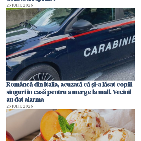
25 IULIE 2026
Româncă din Italia, acuzată că și-a lăsat copiii
singuri în casă pentru a merge la mall. Vecinii
au dat alarma
25 IULIE 2026