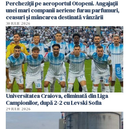
Percheziții pe aeroportul Otopeni. Angajații
unei mari companii aeriene furau parfumuri,
ceasuri și mâncarea destinată vânzării
30 IULIE 2026
Universitatea Craiova, eliminată din Liga
Campionilor, după 2-2 cu Levski Sofia
29 IULIE 2026