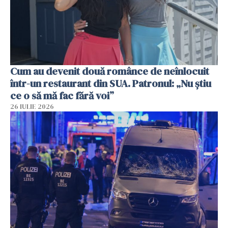
Cum au devenit două românce de neînlocuit
într-un restaurant din SUA. Patronul: „Nu știu
ce o să mă fac fără voi”
26 IULIE 2026