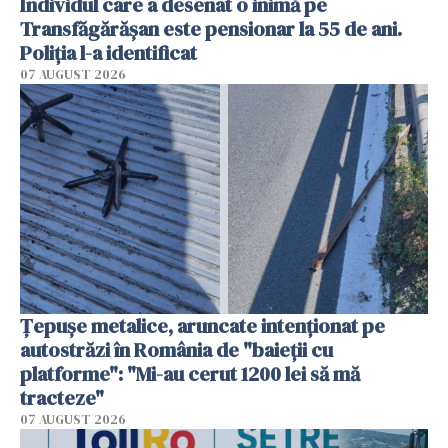
Individul care a desenat o inimă pe
Transfăgărășan este pensionar la 55 de ani.
Poliția l-a identificat
07 AUGUST 2026
Țepușe metalice, aruncate intenționat pe
autostrăzi în România de "baieții cu
platforme": "Mi-au cerut 1200 lei să mă
tracteze"
07 AUGUST 2026