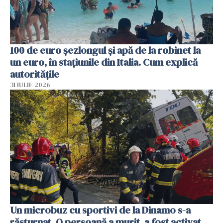
100 de euro șezlongul și apă de la robinet la
un euro, în stațiunile din Italia. Cum explică
autoritățile
31 IULIE 2026
Un microbuz cu sportivi de la Dinamo s-a
răsturnat. O persoană a murit, a fost activat