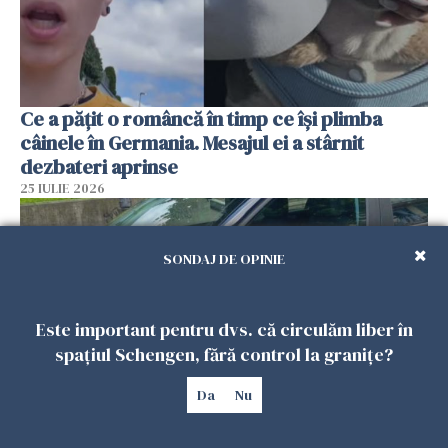
Ce a pățit o româncă în timp ce își plimba
câinele în Germania. Mesajul ei a stârnit
dezbateri aprinse
25 IULIE 2026
SONDAJ DE OPINIE
Este important pentru dvs. că circulăm liber în
spațiul Schengen, fără control la granițe?
Da
Nu
Româncă din Italia, acuzată că și-a lăsat copiii