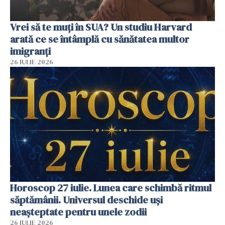
Vrei să te muți în SUA? Un studiu Harvard
arată ce se întâmplă cu sănătatea multor
imigranți
26 IULIE 2026
Horoscop 27 iulie. Lunea care schimbă ritmul
săptămânii. Universul deschide uși
neașteptate pentru unele zodii
26 IULIE 2026