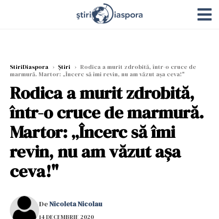
StiriDiaspora
›
Știri
›
Rodica a murit zdrobită, într-o cruce de
marmură. Martor: „Încerc să îmi revin, nu am văzut așa ceva!"
Rodica a murit zdrobită,
într-o cruce de marmură.
Martor: „Încerc să îmi
revin, nu am văzut așa
ceva!"
De
Nicoleta Nicolau
14 DECEMBRIE 2020