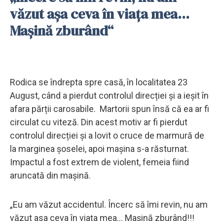
văzut așa ceva în viața mea...
Mașină zburând“
Rodica se îndrepta spre casă, în localitatea 23
August, când a pierdut controlul direcției și a ieșit în
afara părții carosabile. Martorii spun însă că ea ar fi
circulat cu viteză. Din acest motiv ar fi pierdut
controlul direcției și a lovit o cruce de marmură de
la marginea șoselei, apoi mașina s-a răsturnat.
Impactul a fost extrem de violent, femeia fiind
aruncată din mașină.
„Eu am văzut accidentul. Încerc să îmi revin, nu am
văzut asa ceva în viața mea... Mașină zburând!!!