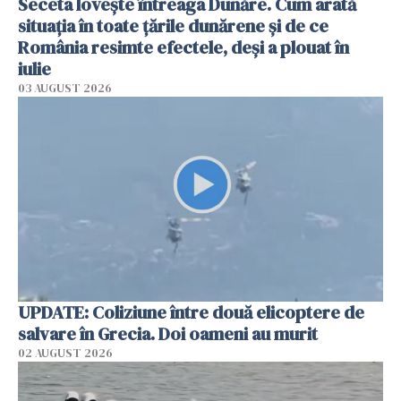
Seceta lovește întreaga Dunăre. Cum arată
situația în toate țările dunărene și de ce
România resimte efectele, deși a plouat în
iulie
03 AUGUST 2026
UPDATE: Coliziune între două elicoptere de
salvare în Grecia. Doi oameni au murit
02 AUGUST 2026