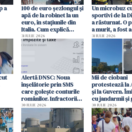
p a
100 de euro șezlongul și
Un microbuz c
apă de la robinet la un
sportivi de la 
euro, în stațiunile din
a răsturnat. O 
Italia. Cum explică
a murit, a fost 
autoritățile
planul roșu de
31 IULIE 2026
31 IULIE 2026
intervenție
cut
Alertă DNSC: Noua
Mii de ciobani
înșelătorie prin SMS
protestează la
care golește conturile
și la Guvern. Î
românilor. Infractorii
cu jandarmii și
folosesc numele
lacrimogene
30 IULIE 2026
30 IULIE 2026
Ghișeul.ro și al Poliției
Române