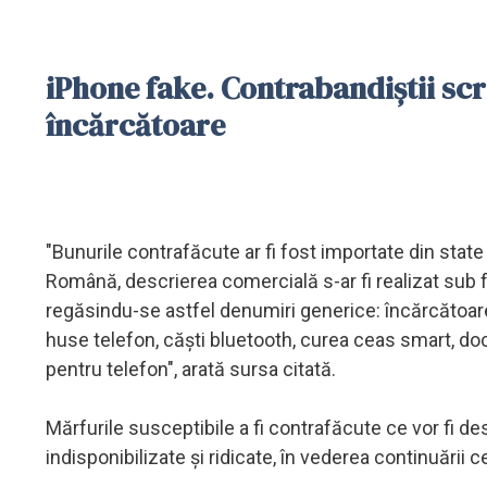
iPhone fake. Contrabandiștii scri
încărcătoare
"Bunurile contrafăcute ar fi fost importate din stat
Română, descrierea comercială s-ar fi realizat sub 
regăsindu-se astfel denumiri generice: încărcătoare, b
huse telefon, căşti bluetooth, curea ceas smart, dock
pentru telefon", arată sursa citată.
Mărfurile susceptibile a fi contrafăcute ce vor fi des
indisponibilizate şi ridicate, în vederea continuării 