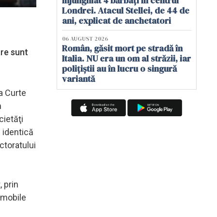
înjunghiat 4 bărbați în centrul
Londrei. Atacul Stellei, de 44 de
ani, explicat de anchetatori
06 AUGUST 2026
Român, găsit mort pe stradă în
are sunt
Italia. NU era un om al străzii, iar
polițiștii au în lucru o singură
variantă
ta Curte
n
cietăţi
 identică
ctoratului
, prin
e mobile