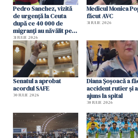
Pedro Sanchez, vizită
Medicul Monica Po
de urgență la Ceuta
făcut AVC
după ce 40 000 de
31 IULIE 2026
migranți au năvălit pe
teritoriul spaniol: „Vom
31 IULIE 2026
mobiliza toate
resursele"
Senatul a aprobat
Diana Șoșoacă a fă
acordul SAFE
accident rutier și a
ajuns la spital
30 IULIE 2026
30 IULIE 2026