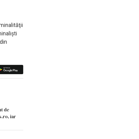
minalităţii
inalişti
 din
nt de
.ro, iar