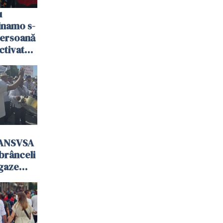
u
Dinamo s-
persoană
activat
 ANSVSA
mbrânceli
 gaze