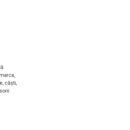
lă
 marca,
, căşti,
sorii