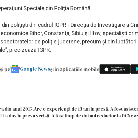
Operaţiuni Speciale din Poliţia Română.
in poliţişti din cadrul IGPR - Direcţia de Investigare a Cri
 economice Bihor, Constanţa, Sibiu şi Ilfov, specialişti crim
inspectoratelor de poliţie judeţene, precum şi din luptători
iale", precizează IGPR.
Google News
și pe
și în aplicațiile mobile
a din anul 2017.Are o experiență de 13 ani în presă. A fost asiste
 l-a dus în presa scrisă. A fost timp de doi ani redactor la DCNews