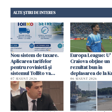
ALTE ȘTIRI DE INTERES
Nou sistem de taxare.
Europa League: U'
Aplicarea tarifelor
Craiova obține un
pentru rovinietă şi
rezultat bun în
sistemul TollRo va
deplasarea de la K
începe la 1 octombrie
07 AUGUST 2026
06 AUGUST 2026