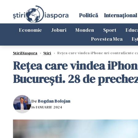
Politică
Internațional
Economie
Joburi
Monden
Sport
Educ
Povestea Mea
Eș
StiriDiaspora
›
Știri
›
Rețea care vindea iPhone-uri contrafăcute ca
Rețea care vindea iPhone
București. 28 de prechez
De
Bogdan Bolojan
16 IANUARIE 2024