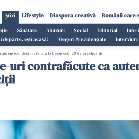
Știri
Lifestyle
Diaspora creativă
Românii care 
ație
Sănătate
Abuzuri
Social
Editorial
Info-
ti departe, ești acasă!
Alegeri Prezidențiale
Interviuri
 autentice, destructurată la București. 28 de precheziții
-uri contrafăcute ca auten
iții