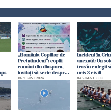
„România Copiilor de
Incident în Cr
Pretutindeni”: copiii
anexată: Un sol
români din diaspora,
tras în colegii s
ups
invitați să scrie despre
ucis 3 civili
România într-un volum
06 AUGUST 2026
04 AUGUST 2026
special