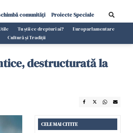
schimbă comunități
Proiecte Speciale
Utile
Tu știi ce drepturi ai?
Europarlamentare
Cultură și Tradiții
tice, destructurată la
CELE MAI CITITE