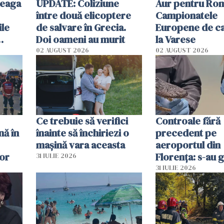
reaga
UPDATE: Coliziune
Aur pentru Rom
între două elicoptere
Campionatele
ile
de salvare în Grecia.
Europene de ca
Doi oameni au murit
la Varese
02 AUGUST 2026
02 AUGUST 2026
ouat
Ce trebuie să verifici
Controale fără
nă în
înainte să închiriezi o
precedent pe
mașină vara aceasta
aeroportul din
lor
Florența: s-au g
31 IULIE 2026
capete de aligat
31 IULIE 2026
sumă imensă de