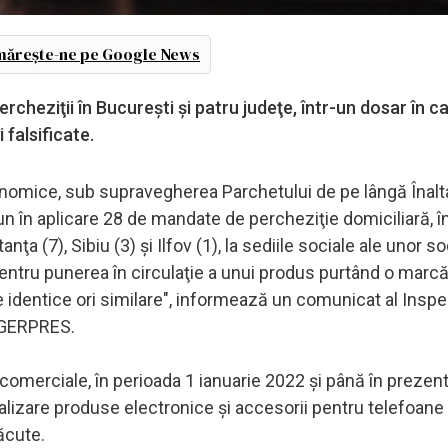
ărește-ne pe Google News
ercheziţii în Bucureşti şi patru judeţe, într-un dosar în c
 falsificate.
 Economice, sub supravegherea Parchetului de pe lângă Înal
un în aplicare 28 de mandate de percheziţie domiciliară, î
ţa (7), Sibiu (3) şi Ilfov (1), la sediile sociale ale unor so
entru punerea în circulaţie a unui produs purtând o marcă
 identice ori similare", informează un comunicat al Inspe
 AGERPRES.
 comerciale, în perioada 1 ianuarie 2022 şi până în prezent
cializare produse electronice şi accesorii pentru telefoan
ăcute.