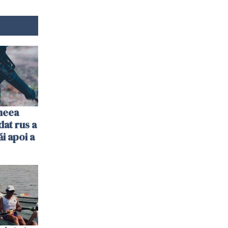
imeea
dat rus a
ăi apoi a