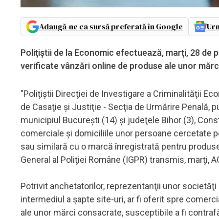
Adaugă-ne ca sursă preferată în Google
Urm
Poliţiştii de la Economic efectuează, marţi, 28 de p
verificate vânzări online de produse ale unor mărci
"Poliţiştii Direcţiei de Investigare a Criminalităţii
de Casaţie şi Justiţie - Secţia de Urmărire Penală, p
municipiul Bucureşti (14) şi judeţele Bihor (3), Constan
comerciale şi domiciliile unor persoane cercetate p
sau similară cu o marcă înregistrată pentru produse
General al Poliţiei Române (IGPR) transmis, marţi,
Potrivit anchetatorilor, reprezentanţii unor societăţi
intermediul a şapte site-uri, ar fi oferit spre comer
ale unor mărci consacrate, susceptibile a fi contraf