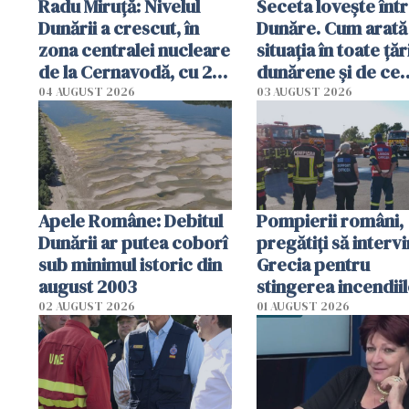
Radu Miruţă: Nivelul
Seceta lovește înt
Dunării a crescut, în
Dunăre. Cum arată
zona centralei nucleare
situația în toate țăr
de la Cernavodă, cu 2
dunărene și de ce
cm faţă de ziua trecută
România resimte
04 AUGUST 2026
03 AUGUST 2026
efectele, deși a pl
în iulie
Apele Române: Debitul
Pompierii români,
Dunării ar putea coborî
pregătiţi să intervi
sub minimul istoric din
Grecia pentru
august 2003
stingerea incendii
02 AUGUST 2026
01 AUGUST 2026