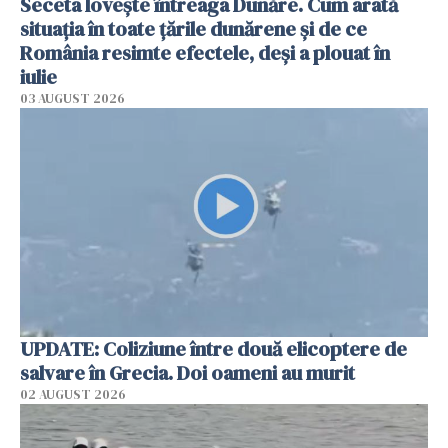
Seceta lovește întreaga Dunăre. Cum arată
situația în toate țările dunărene și de ce
România resimte efectele, deși a plouat în
iulie
03 AUGUST 2026
UPDATE: Coliziune între două elicoptere de
salvare în Grecia. Doi oameni au murit
02 AUGUST 2026