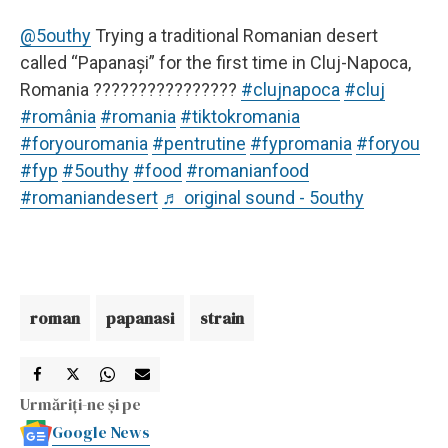
@5outhy
Trying a traditional Romanian desert
called “Papanași” for the first time in Cluj-Napoca,
Romania ????????????????
#clujnapoca
#cluj
#românia
#romania
#tiktokromania
#foryouromania
#pentrutine
#fypromania
#foryou
#fyp
#5outhy
#food
#romanianfood
#romaniandesert
♬ original sound - 5outhy
roman
papanasi
strain
Urmăriți-ne și pe
Google News