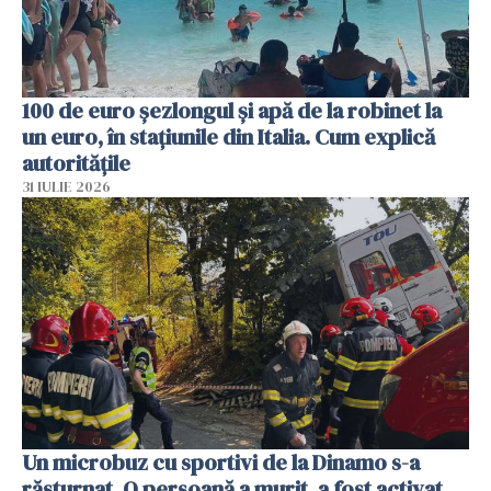
100 de euro șezlongul și apă de la robinet la
un euro, în stațiunile din Italia. Cum explică
autoritățile
31 IULIE 2026
Un microbuz cu sportivi de la Dinamo s-a
răsturnat. O persoană a murit, a fost activat