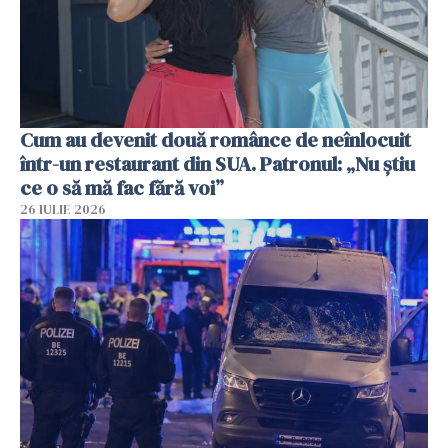
Cum au devenit două românce de neînlocuit
într-un restaurant din SUA. Patronul: „Nu știu
ce o să mă fac fără voi”
26 IULIE 2026