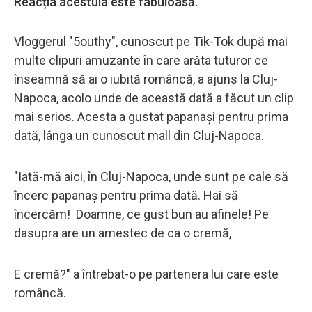
Reacția acestuia este fabuloasă.
Vloggerul "5outhy", cunoscut pe Tik-Tok după mai
multe clipuri amuzante în care arăta tuturor ce
înseamnă să ai o iubită româncă, a ajuns la Cluj-
Napoca, acolo unde de această dată a făcut un clip
mai serios. Acesta a gustat papanași pentru prima
dată, lânga un cunoscut mall din Cluj-Napoca.
"Iată-mă aici, în Cluj-Napoca, unde sunt pe cale să
încerc papanaș pentru prima dată. Hai să
încercăm! Doamne, ce gust bun au afinele! Pe
dasupra are un amestec de ca o cremă,
E cremă?" a întrebat-o pe partenera lui care este
româncă.