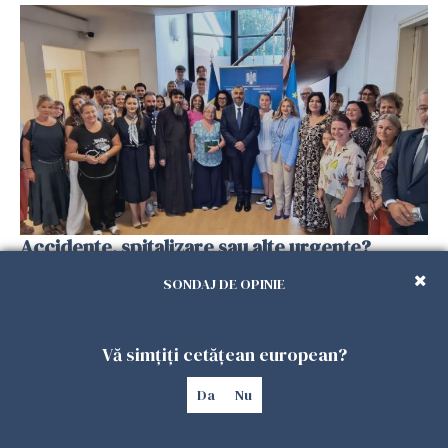
Accidente, spitalizare sau alte urgențe?
Consulatul României la Roma promite
SONDAJ DE OPINIE
intervenții în doar 24 de ore
26 IULIE 2026
Vă simțiți cetățean european?
Da
Nu