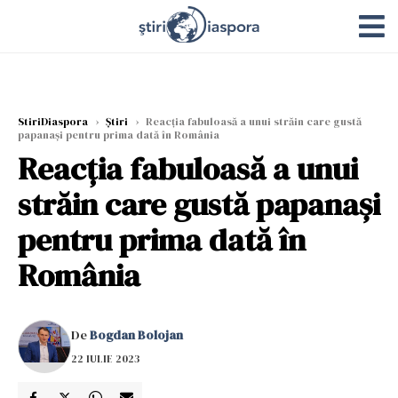
StiriDiaspora
›
Știri
›
Reacția fabuloasă a unui străin care gustă
papanași pentru prima dată în România
Reacția fabuloasă a unui
străin care gustă papanași
pentru prima dată în
România
De
Bogdan Bolojan
22 IULIE 2023