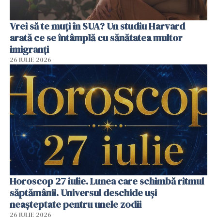
Vrei să te muți în SUA? Un studiu Harvard
arată ce se întâmplă cu sănătatea multor
imigranți
26 IULIE 2026
Horoscop 27 iulie. Lunea care schimbă ritmul
săptămânii. Universul deschide uși
neașteptate pentru unele zodii
26 IULIE 2026