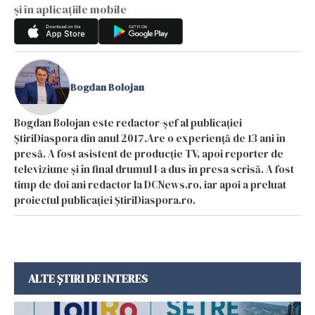
și în aplicațiile mobile
Bogdan Bolojan
Bogdan Bolojan este redactor-șef al publicației
ȘtiriDiaspora din anul 2017.Are o experiență de 13 ani în
presă. A fost asistent de producție TV, apoi reporter de
televiziune și în final drumul l-a dus în presa scrisă. A fost
timp de doi ani redactor la DCNews.ro, iar apoi a preluat
proiectul publicației ȘtiriDiaspora.ro.
ALTE ȘTIRI DE INTERES