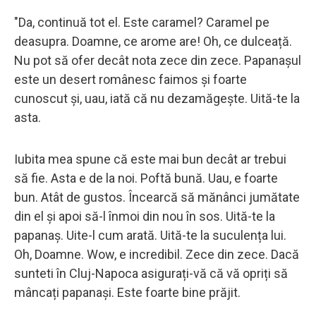
"Da, continuă tot el. Este caramel? Caramel pe
deasupra. Doamne, ce arome are! Oh, ce dulceață.
Nu pot să ofer decât nota zece din zece. Papanașul
este un desert românesc faimos și foarte
cunoscut și, uau, iată că nu dezamăgește. Uită-te la
asta.
Iubita mea spune că este mai bun decât ar trebui
să fie. Asta e de la noi. Poftă bună. Uau, e foarte
bun. Atât de gustos. Încearcă să mănânci jumătate
din el și apoi să-l înmoi din nou în sos. Uită-te la
papanaș. Uite-l cum arată. Uită-te la suculența lui.
Oh, Doamne. Wow, e incredibil. Zece din zece. Dacă
sunteti în Cluj-Napoca asigurați-vă că vă opriți să
mâncați papanași. Este foarte bine prăjit.