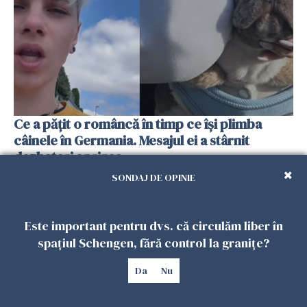
Ce a pățit o româncă în timp ce își plimba
câinele în Germania. Mesajul ei a stârnit
dezbateri aprinse
25 IULIE 2026
SONDAJ DE OPINIE
Este important pentru dvs. că circulăm liber în
spațiul Schengen, fără control la granițe?
Da
Nu