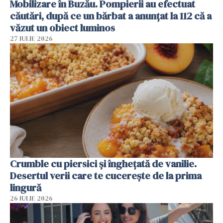
Mobilizare în Buzău. Pompierii au efectuat
căutări, după ce un bărbat a anunțat la 112 că a
văzut un obiect luminos
27 IULIE 2026
Crumble cu piersici și înghețată de vanilie.
Desertul verii care te cucerește de la prima
lingură
26 IULIE 2026