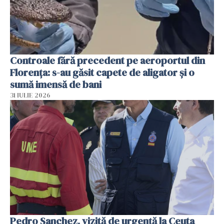
Controale fără precedent pe aeroportul din
Florența: s-au găsit capete de aligator și o
sumă imensă de bani
31 IULIE 2026
Pedro Sanchez, vizită de urgență la Ceuta