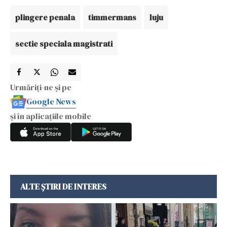
plingere penala
timmermans
luju
sectie speciala magistrati
Urmăriți-ne și pe
Google News
și în aplicațiile mobile
ALTE ȘTIRI DE INTERES