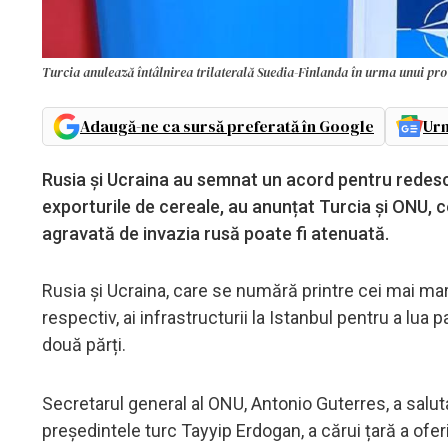
Turcia anulează întâlnirea trilaterală Suedia-Finlanda în urma unui prote
Adaugă-ne ca sursă preferată în Google
Urm
Rusia și Ucraina au semnat un acord pentru redes
exporturile de cereale, au anunțat Turcia și ONU, 
agravată de invazia rusă poate fi atenuată.
Rusia și Ucraina, care se numără printre cei mai mari 
respectiv, ai infrastructurii la Istanbul pentru a lu
două părți.
Secretarul general al ONU, Antonio Guterres, a saluta
președintele turc Tayyip Erdogan, a cărui țară a ofer