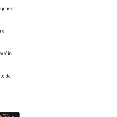
 general
a a
re' în
ute de