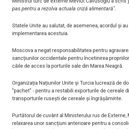
Ministrul turc de externe Mevlut Cavusoglu a scris j
pas pentru a rezolva actuala criză alimentară".
Statele Unite au salutat, de asemenea, acordul și a
implementarea acestuia.
Moscova a negat responsabilitatea pentru agravarea 
sancțiunilor occidentale pentru încetinirea propriil
căile de acces la porturile sale din Marea Neagră.
Organizația Națiunilor Unite și Turcia lucrează de 
"pachet" - pentru a restabili exporturile de cereale d
transporturile rusești de cereale și îngrășăminte.
Purtătorul de cuvânt al Ministerului rus de Externe
relaxarea unor sancțiuni anterioare pentru a consol