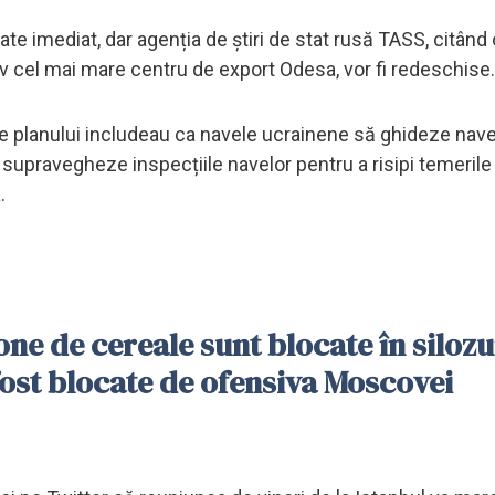
ate imediat, dar agenția de știri de stat rusă TASS, citând
siv cel mai mare centru de export Odesa, vor fi redeschise.
le planului includeau ca navele ucrainene să ghideze nav
să supravegheze inspecțiile navelor pentru a risipi temerile
.
ne de cereale sunt blocate în silozu
 fost blocate de ofensiva Moscovei