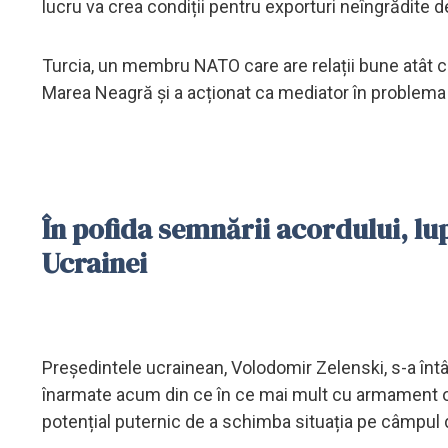
lucru va crea condiții pentru exporturi neîngrădite d
Turcia, un membru NATO care are relații bune atât cu
Marea Neagră și a acționat ca mediator în problema 
În pofida semnării acordului, lup
Ucrainei
Președintele ucrainean, Volodomir Zelenski, s-a întâln
înarmate acum din ce în ce mai mult cu armament oc
potențial puternic de a schimba situația pe câmpul 