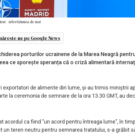
st - televiziunea de stat
ărește-ne pe Google News
chiderea porturilor ucrainene de la Marea Neagră pentr
ceea ce sporește speranța că o criză alimentară interna
exportatori de alimente din lume, și-au trimis miniștrii apă
a parte la ceremonia de semnare de la ora 13.30 GMT, au dec
t acordul ca fiind "un acord pentru întreaga lume", în tim
it un teren neutru pentru semnarea tratatului, s-a grăbit s