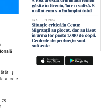
A fost arestat criminalul femeii
găsite în Grecia, într-o valiză. S-
a aflat cum s-a întâmplat totul
05 AUGUST 2026
Situație critică în Ceuta:
Migranții au plecat, dar au lăsat
în urma lor peste 1.000 de copii.
Centrele de protecție sunt
u
sufocate
țională
rării și,
larat cele
p ce
ă