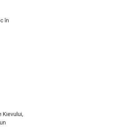
c în
 Kievului,
 un