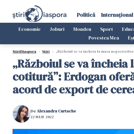
Politică
Internațional
Economie
Joburi
Monden
Sport
Educ
Povestea Mea
Eș
StiriDiaspora
›
Știri
›
„Războiul se va încheia la masa negocierilor
„Războiul se va încheia 
cotitură”: Erdogan ofer
acord de export de cere
De
Alexandra Curtache
22 IULIE 2022