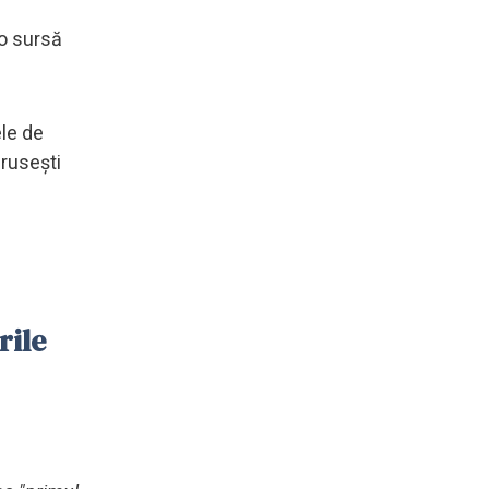
 o sursă
ele de
 rusești
rile