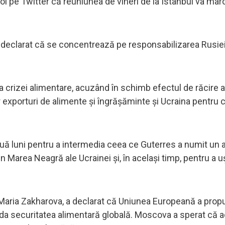
oi pe Twitter că reuniunea de vineri de la Istanbul va ma
u declarat că se concentrează pe responsabilizarea Rusie
crizei alimentare, acuzând în schimb efectul de răcire a
or exporturi de alimente și îngrășăminte și Ucraina pentru 
două luni pentru a intermedia ceea ce Guterres a numit un 
in Marea Neagră ale Ucrainei și, în același timp, pentru a 
, Maria Zakharova, a declarat că Uniunea Europeană a prop
ida securitatea alimentară globală. Moscova a sperat că 