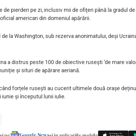
e pierderi pe zi, inclusiv mii de ofițeri până la gradul de
lt oficial american din domeniul apărării.
lul de la Washington, sub rezerva anonimatului, deși Ucrain
na a distrus peste 100 de obiective rusești 'de mare valoa
niție și situri de apărare aeriană.
 când forțele rusești au cucerit ultimele două orașe dețin
iunie și începutul lunii iulie.
Google News
și pe
și în aplicațiile mobile