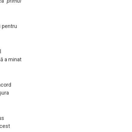
rca
"primul
i pentru
l
că a minat
acord
ușura
us
acest