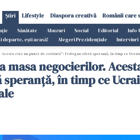
Știri
Lifestyle
Diaspora creativă
Românii care 
ație
Sănătate
Abuzuri
Social
Editorial
Info-
ti departe, ești acasă!
Alegeri Prezidențiale
Interviuri
. Acesta este un punct de cotitură”: Erdogan oferă speranță, în timp ce Ucra
la masa negocierilor. Acest
ă speranță, în timp ce Ucra
ale