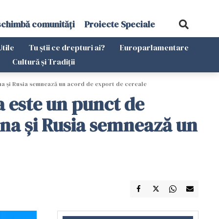
schimbă comunități
Proiecte Speciale
Utile
Tu știi ce drepturi ai?
Europarlamentare
Cultură și Tradiții
ina și Rusia semnează un acord de export de cereale
a este un punct de
ina și Rusia semnează un