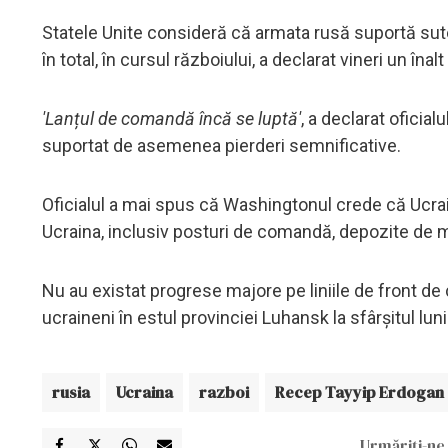
Statele Unite consideră că armata rusă suportă sute d
în total, în cursul războiului, a declarat vineri un îna
'Lanțul de comandă încă se luptă'
, a declarat oficia
suportat de asemenea pierderi semnificative.
Oficialul a mai spus că Washingtonul crede că Ucrai
Ucraina, inclusiv posturi de comandă, depozite de mu
Nu au existat progrese majore pe liniile de front de
ucraineni în estul provinciei Luhansk la sfârșitul lunii 
rusia
Ucraina
razboi
Recep Tayyip Erdogan
Urmăriți-ne 