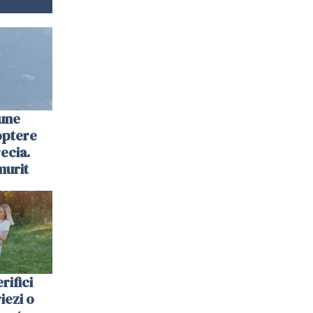
une
optere
ecia.
murit
rifici
riezi o