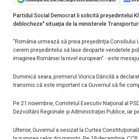
Partidul Social Democrat îi solicită preşedintelui K
deblocheze" situaţia de la ministerele Transporturi
"România urmează să preia preşedinţia Consiliului UE
cerem preşedintelui să lase deoparte vendetele pol
imaginea României la nivel european" - este mesaju
Duminică seara, premierul Viorica Dăncilă a declarat
transmis că este important ca Guvernul să fie compl
Pe 21 noiembrie, Comitetul Executiv Naţional al PSD
Dezvoltării Regionale şi Administraţiei Publice, iar 
Ulterior, Guvernul a sesizat la Curtea Constituţional
la numirea celor doi miniştri. Pe 19 decembrie, CCR a 