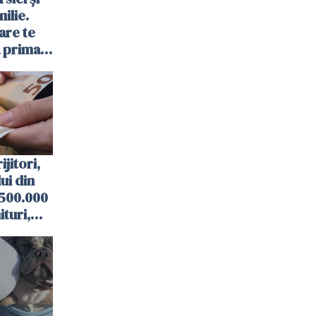
ilie.
are te
a prima
ijitori,
lui din
 500.000
turi,
ități