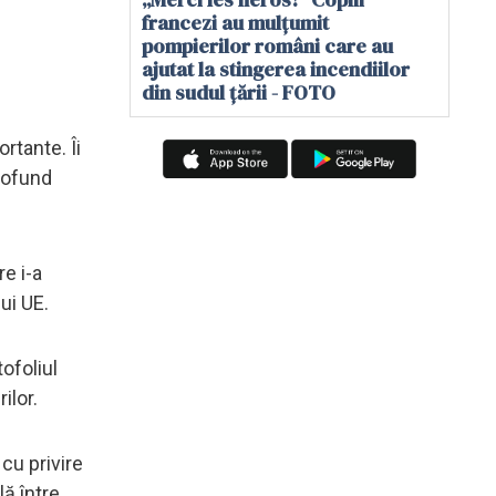
francezi au mulțumit
pompierilor români care au
ajutat la stingerea incendiilor
din sudul țării - FOTO
rtante. Îi
rofund
e i-a
ui UE.
ofoliul
ilor.
cu privire
lă între