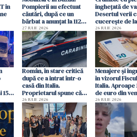
T în
Pompierii au efectuat
înghețată de van
ane
căutări, după ce un
Desertul verii c
bărbat a anunțat la 112
cucerește de l
că a văzut un obiect
lingură
27 IULIE 2026
26 IULIE 2026
luminos
n
Român, în stare critică
Menajere și îngr
o
după ce a intrat într-o
în vizorul Fiscu
casă din Italia.
Italia. Aproape
i 15
Proprietarul spune că
de euro din veni
s-a apărat cu un cuțit
ascunși de autor
26 IULIE 2026
26 IULIE 2026