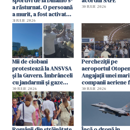
sportivi de la Dinamo s-
acordul SAFE
a răsturnat. O persoană
30 IULIE 2026
a murit, a fost activat
planul roșu de
31 IULIE 2026
intervenție
Mii de ciobani
Percheziții pe
protestează la ANSVSA
aeroportul Otopen
și la Guvern. Îmbrânceli
Angajații unei mari
cu jandarmii și gaze
companii aeriene 
lacrimogene
parfumuri, ceasuri 
30 IULIE 2026
30 IULIE 2026
mâncarea destinat
vânzării
Românii din străinătate
Încă o dronă în