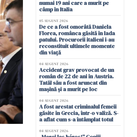
numai 19 ani care a murit pe
câmp în Italia
05 AUGUST 2026
De ce a fost omorâtă Daniela
Florea, românca găsită în lada
patului. Procurorii italieni i-au
reconstituit ultimele momente
din viață
04 AUGUST 2026
Accident grav provocat de un
român de 22 de ani în Austria.
Tatăl său a fost aruncat din
mașină și a murit pe loc
04 AUGUST 2026
A fost arestat criminalul femeii
găsite în Grecia, într-o valiză. S-
a aflat cum s-a întâmplat totul
04 AUGUST 2026
„Merci les héros!” Copiii