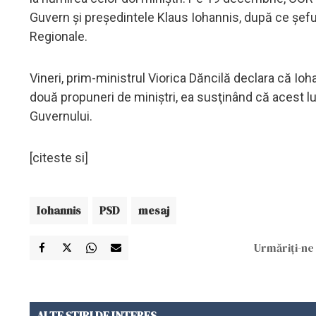
Guvern şi preşedintele Klaus Iohannis, după ce şeful
Regionale.
Vineri, prim-ministrul Viorica Dăncilă declara că Ioh
două propuneri de miniştri, ea susţinând că acest luc
Guvernului.
[citeste si]
Iohannis
PSD
mesaj
Urmăriți-ne 
ALTE ȘTIRI DE INTERES