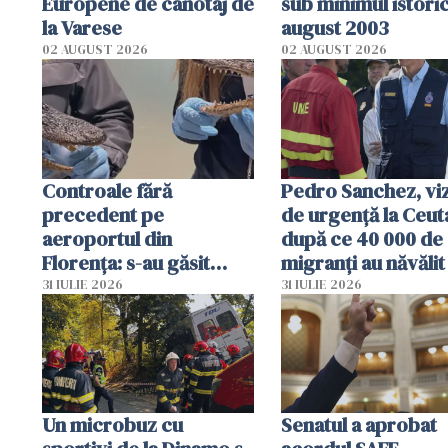
Europene de canotaj de
sub minimul istoric
la Varese
august 2003
02 AUGUST 2026
02 AUGUST 2026
Controale fără
Pedro Sanchez, viz
precedent pe
de urgență la Ceut
aeroportul din
după ce 40 000 de
Florența: s-au găsit
migranți au năvălit
capete de aligator și o
teritoriul spaniol:
31 IULIE 2026
31 IULIE 2026
sumă imensă de bani
mobiliza toate
resursele"
Un microbuz cu
Senatul a aprobat