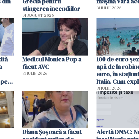
 din
Grecia pentru
mașină vara ac
stingerea incendiilor
31 IULIE 2026
01 AUGUST 2026
ită
Medicul Monica Pop a
100 de euro șez
a
făcut AVC
apă de la robine
euro, în stațiuni
31 IULIE 2026
 pe
Italia. Cum expl
 „Vom
autoritățile
31 IULIE 2026
Diana Șoșoacă a făcut
Alertă DNSC: N