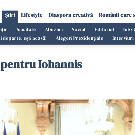
Știri
Lifestyle
Diaspora creativă
Românii care 
ație
Sănătate
Abuzuri
Social
Editorial
Info-
ti departe, ești acasă!
Alegeri Prezidențiale
Interviuri
 pentru Iohannis