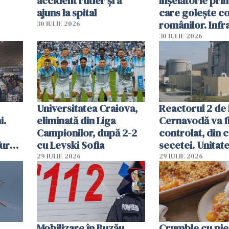
accident rutier și a
înșelătorie pri
ajuns la spital
care golește co
românilor. Infr
30 IULIE 2026
folosesc numel
30 IULIE 2026
Ghișeul.ro și al 
Române
Universitatea Craiova,
Reactorul 2 de 
i.
eliminată din Liga
Cernavodă va fi
Campionilor, după 2-2
controlat, din 
furau
cu Levski Sofia
secetei. Unitate
și
deja oprită
29 IULIE 2026
29 IULIE 2026
ă
Mobilizare în Buzău.
Crumble cu pier