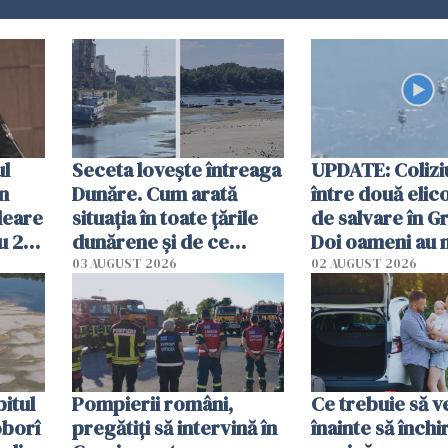
ul
Seceta lovește întreaga
UPDATE: Colizi
în
Dunăre. Cum arată
între două elic
leare
situația în toate țările
de salvare în Gr
u 2
dunărene și de ce
Doi oameni au 
ecută
România resimte
03 AUGUST 2026
02 AUGUST 2026
efectele, deși a plouat
în iulie
itul
Pompierii români,
Ce trebuie să ve
oborî
pregătiţi să intervină în
înainte să închi