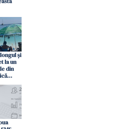
easta
longul și
t la un
le din
ică
oua