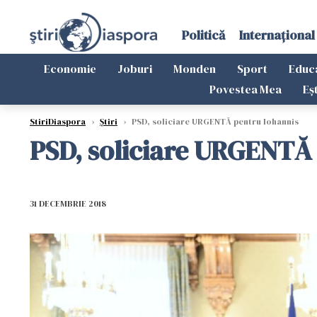
Politică
Internațional
Economie
Joburi
Monden
Sport
Educ
Povestea Mea
Eș
StiriDiaspora
›
Știri
›
PSD, soliciare URGENTĂ pentru Iohannis
PSD, soliciare URGENTĂ
31 DECEMBRIE 2018