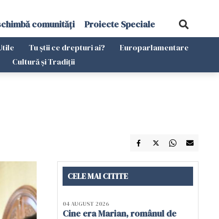
schimbă comunități
Proiecte Speciale
Utile
Tu știi ce drepturi ai?
Europarlamentare
Cultură și Tradiții
CELE MAI CITITE
04 AUGUST 2026
Cine era Marian, românul de