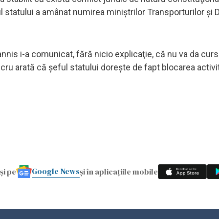
 statului a amânat numirea miniştrilor Transporturilor şi D
annis i-a comunicat, fără nicio explicaţie, că nu va da curs
ru arată că şeful statului doreşte de fapt blocarea activit
Google News
și pe
și în aplicațiile mobile