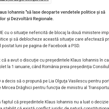
laus Iohannis "să lase deoparte vendetele politice şi să
lor şi Dezvoltării Regionale.
 cu o situaţie nefericită de blocaj la două ministere impo
itice şi să deblocheze această situaţie care afectează p
l postat luni pe pagina de Facebook a PSD.
 că a avut o discuţie cu preşedintele Klaus Iohannis în car
et la 1 ianuarie, când România preia preşedinţia Consiliul
 a decis să o propună pe Lia Olguţa Vasilescu pentru port
pe Mircea Drăghici pentru funcţia de ministru al Transportur
ă faptul că preşedintele Klaus Iohannis nu a luat o decizie 
stabilit că există conflict juridic de natură constituţiona