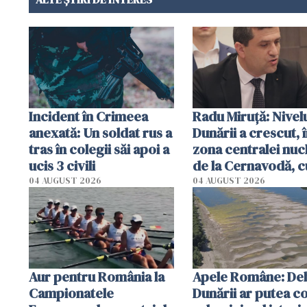
Incident în Crimeea
Radu Miruţă: Nivel
anexată: Un soldat rus a
Dunării a crescut, 
tras în colegii săi apoi a
zona centralei nuc
ucis 3 civili
de la Cernavodă, c
cm faţă de ziua tr
04 AUGUST 2026
04 AUGUST 2026
Aur pentru România la
Apele Române: Deb
Campionatele
Dunării ar putea c