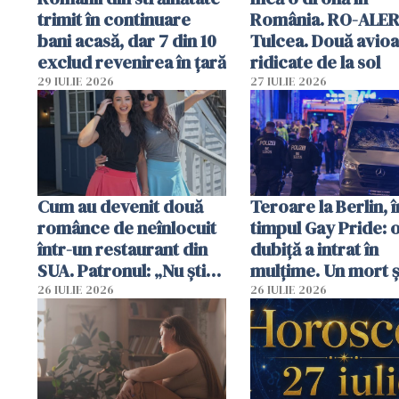
trimit în continuare
România. RO-ALER
bani acasă, dar 7 din 10
Tulcea. Două avio
exclud revenirea în țară
ridicate de la sol
29 IULIE 2026
27 IULIE 2026
Cum au devenit două
Teroare la Berlin, î
românce de neînlocuit
timpul Gay Pride: 
într-un restaurant din
dubiță a intrat în
SUA. Patronul: „Nu știu
mulțime. Un mort ș
ce o să mă fac fără voi”
răniți
26 IULIE 2026
26 IULIE 2026