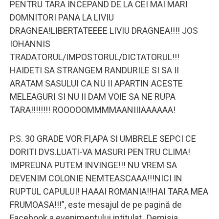
PENTRU TARA INCEPAND DE LA CEI MAI MARI
DOMNITORI PANA LA LIVIU
DRAGNEA!LIBERTATEEEE LIVIU DRAGNEA!!!! JOS
IOHANNIS
TRADATORUL/IMPOSTORUL/DICTATORUL!!!
HAIDETI SA STRANGEM RANDURILE SI SA II
ARATAM SASULUI CA NU II APARTIN ACESTE
MELEAGURI SI NU II DAM VOIE SA NE RUPA
TARA!!!!!!!! ROOOOOMMMMAANIIIAAAAAA!
P.S. 30 GRADE VOR FI,APA SI UMBRELE SEPCI CE
DORITI DVS.LUATI-VA MASURI PENTRU CLIMA!
IMPREUNA PUTEM INVINGE!!! NU VREM SA
DEVENIM COLONIE NEMTEASCAAA!!!NICI IN
RUPTUL CAPULUI! HAAAI ROMANIA!!HAI TARA MEA
FRUMOASA!!!”
, este mesajul de pe pagină de
Facebook a evenimentului intitulat „Demisia