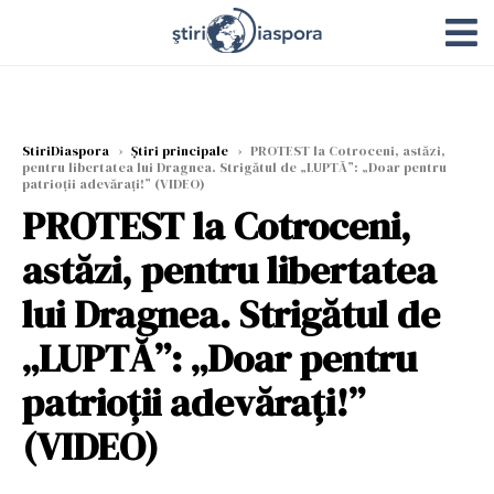
StiriDiaspora
›
Știri principale
›
PROTEST la Cotroceni, astăzi,
pentru libertatea lui Dragnea. Strigătul de „LUPTĂ”: „Doar pentru
patrioții adevărați!” (VIDEO)
PROTEST la Cotroceni,
astăzi, pentru libertatea
lui Dragnea. Strigătul de
„LUPTĂ”: „Doar pentru
patrioții adevărați!”
(VIDEO)