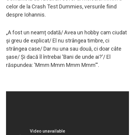
celor de la Crash Test Dummies, versurile fiind
despre Iohannis.
„A fost un neamț odată/ Avea un hobby cam ciudat
și greu de explicat/ El nu strângea timbre, ci
strângea case/ Dar nu una sau două, ci doar câte
șase/ Și dacă îl întrebai 'Bani de unde ai?'/ El
răspundea: 'Mmm Mmm Mmm Mmm'".