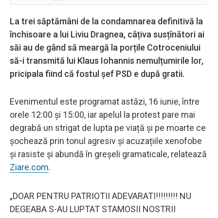
La trei săptămâni de la condamnarea definitivă la
închisoare a lui Liviu Dragnea, câțiva susțînători ai
săi au de gând să meargă la porțile Cotroceniului
să-i transmită lui Klaus Iohannis nemulțumirile lor,
pricipala fiind că fostul șef PSD e după gratii.
Evenimentul este programat astăzi, 16 iunie, între
orele 12:00 și 15:00, iar apelul la protest pare mai
degrabă un strigat de lupta pe viață și pe moarte ce
șochează prin tonul agresiv și acuzațiile xenofobe
și rasiste și abundă în greșeli gramaticale, relatează
Ziare.com
.
„DOAR PENTRU PATRIOTII ADEVARATI!!!!!!!!! NU
DEGEABA S-AU LUPTAT STAMOSII NOSTRII