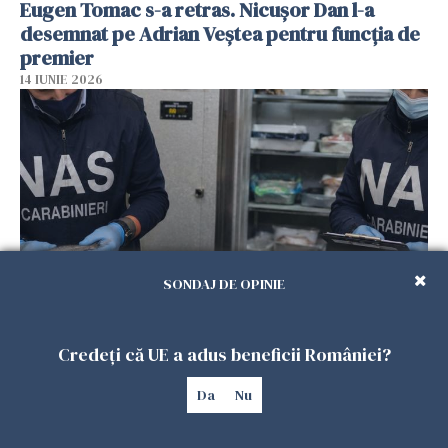
Eugen Tomac s-a retras. Nicușor Dan l-a
desemnat pe Adrian Veștea pentru funcția de
premier
14 IUNIE 2026
SONDAJ DE OPINIE
Avertisment pentru românii care merg în
vacanță în sudul Italiei: 70% dintre
Credeți că UE a adus beneficii României?
restaurantele de pe litoral, găsite cu nereguli
Da
Nu
grave
13 IUNIE 2026