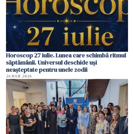
Horoscop 27 iulie. Lunea care schimbă ritmul
săptămânii. Universul deschide uși
neașteptate pentru unele zodii
26 IULIE 2026