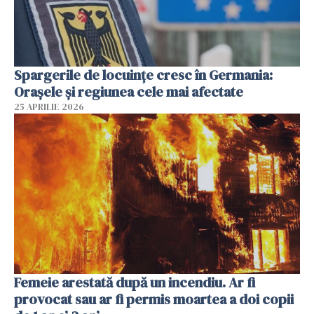
Spargerile de locuințe cresc în Germania:
Orașele și regiunea cele mai afectate
25 APRILIE 2026
Femeie arestată după un incendiu. Ar fi
provocat sau ar fi permis moartea a doi copii