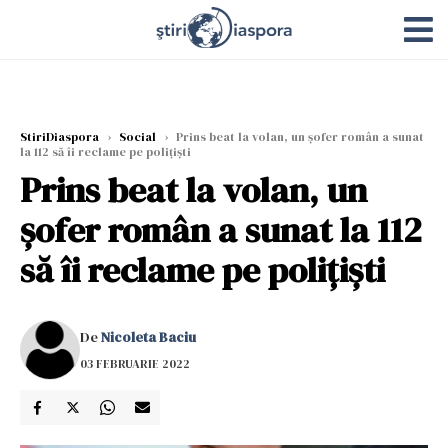
StiriDiaspora
›
Social
›
Prins beat la volan, un șofer român a sunat
la 112 să îi reclame pe polițiști
Prins beat la volan, un
șofer român a sunat la 112
să îi reclame pe polițiști
De
Nicoleta Baciu
03 FEBRUARIE 2022