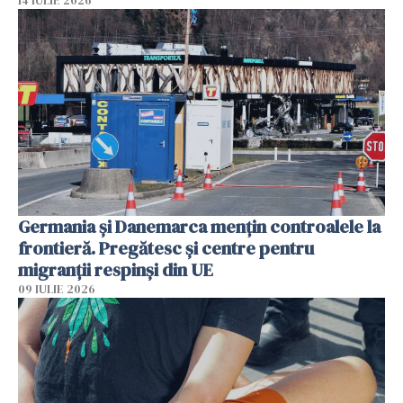
14 IULIE 2026
Germania și Danemarca mențin controalele la
frontieră. Pregătesc și centre pentru
migranții respinși din UE
09 IULIE 2026