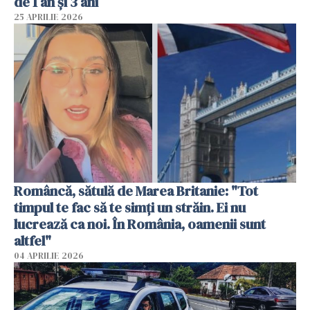
de 1 an și 3 ani
25 APRILIE 2026
Româncă, sătulă de Marea Britanie: "Tot
timpul te fac să te simți un străin. Ei nu
lucrează ca noi. În România, oamenii sunt
altfel"
04 APRILIE 2026