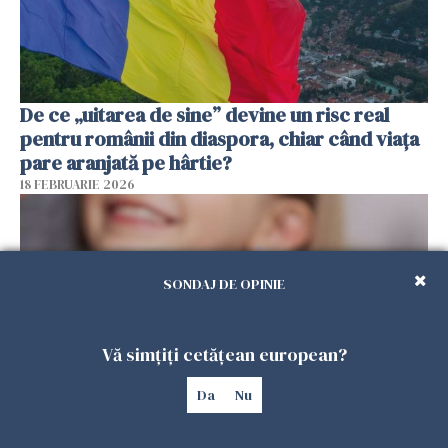
De ce „uitarea de sine” devine un risc real
pentru românii din diaspora, chiar când viața
pare aranjată pe hârtie?
18 FEBRUARIE 2026
SONDAJ DE OPINIE
Vă simțiți cetățean european?
Da
Nu
Alocație universală pentru copii în Spania.