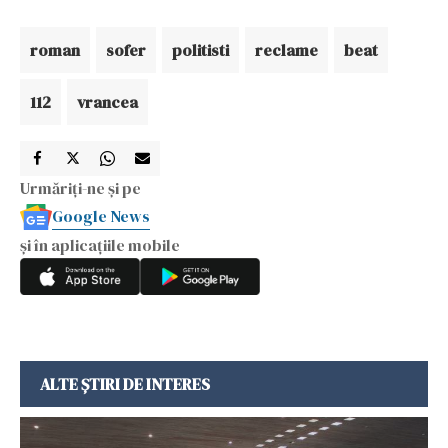
roman
sofer
politisti
reclame
beat
112
vrancea
Urmăriți-ne și pe
Google News
și în aplicațiile mobile
ALTE ȘTIRI DE INTERES