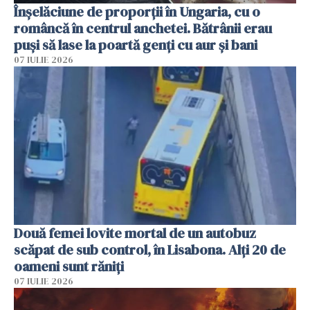
Înșelăciune de proporții în Ungaria, cu o
româncă în centrul anchetei. Bătrânii erau
puși să lase la poartă genți cu aur și bani
07 IULIE 2026
Două femei lovite mortal de un autobuz
scăpat de sub control, în Lisabona. Alți 20 de
oameni sunt răniți
07 IULIE 2026