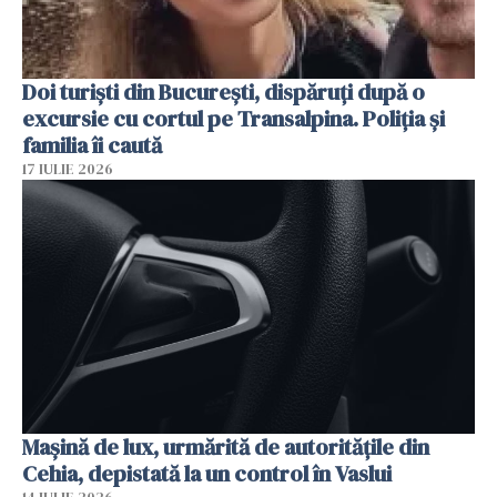
Doi turiști din București, dispăruți după o
excursie cu cortul pe Transalpina. Poliția și
familia îi caută
17 IULIE 2026
Mașină de lux, urmărită de autoritățile din
Cehia, depistată la un control în Vaslui