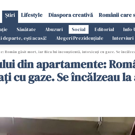
Știri
Lifestyle
Diaspora creativă
Românii care 
ație
Sănătate
Abuzuri
Social
Editorial
Info-
ti departe, ești acasă!
Alegeri Prezidențiale
Interviuri
: Român găsit mort, iar fiica lui inconştientă, intoxicați cu gaze. Se încălz
ului din apartamente: Român
ați cu gaze. Se încălzeau la