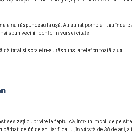
nele nu răspundeau la uşă. Au sunat pompierii, au încerc
 mai spun vecinii, conform sursei citate.
tă că tatăl şi sora ei n-au răspuns la telefon toată ziua.
on
fost sesizați cu privire la faptul că, într-un imobil de pe str
ărbat, de 66 de ani, iar fiica lui, în vârstă de 38 de ani, a