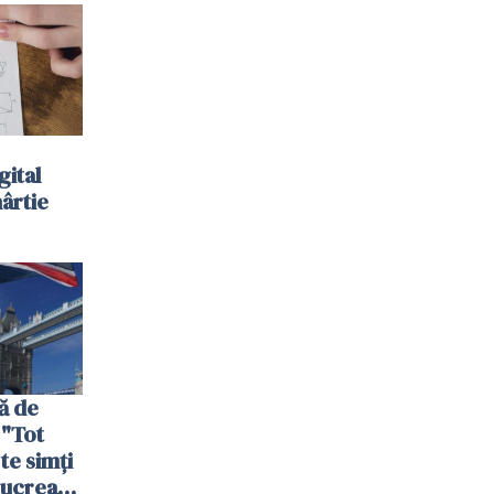
gital
hârtie
ă de
 "Tot
 te simți
 lucrează