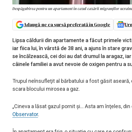
Despăgubirea pentru un apartament în cazul cazării migranților ucraine
Adaugă-ne ca sursă preferată în Google
Urm
Lipsa căldurii din apartamente a făcut primele vict
iar fiica lui, în vârstă de 38 ani, a ajuns în stare 
se încălzească, cei doi au dat drumul la aragaz, ia
câinele familiei a avut nevoie de oxigen pentru a s
Trupul neînsufleţit al bărbatului a fost găsit aseară
scara blocului mirosea a gaz.
„Cineva a lăsat gazul pornit şi... Asta am înţeles, di
Observator
.
În apartament era frig, o situaţie cu care se confrunt