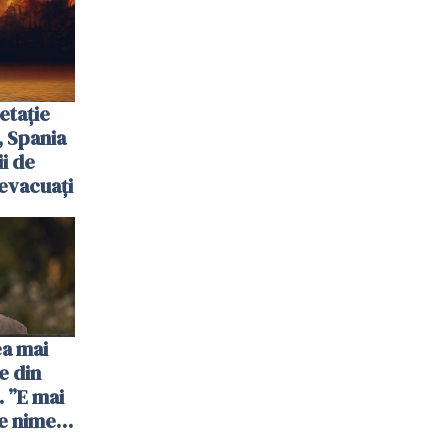
etație
, Spania
ii de
evacuați
ea mai
e din
 ”E mai
e nimeni
”