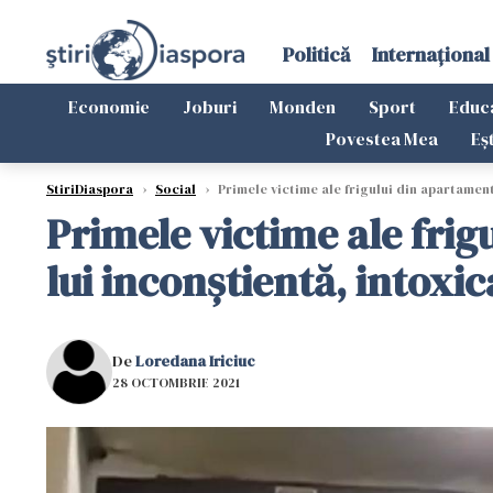
Politică
Internațional
Economie
Joburi
Monden
Sport
Educ
Povestea Mea
Eș
StiriDiaspora
›
Social
›
Primele victime ale frigului din apartamente
Primele victime ale frig
lui inconştientă, intoxic
De
Loredana Iriciuc
28 OCTOMBRIE 2021