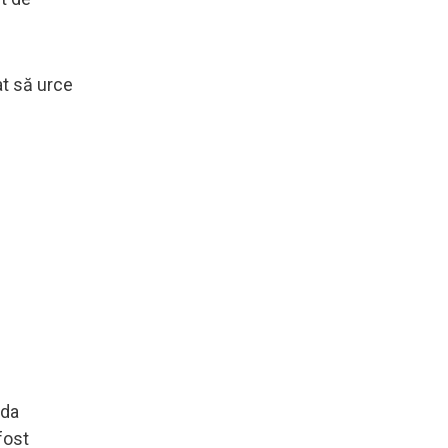
at să urce
ada
 fost