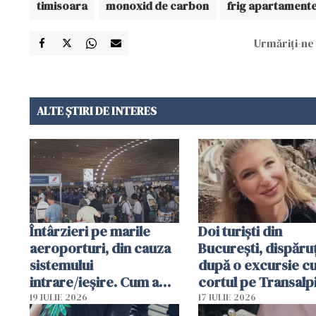
timisoara
monoxid de carbon
frig apartament
Urmăriți-ne 
ALTE ȘTIRI DE INTERES
Întârzieri pe marile
Doi turiști din
aeroporturi, din cauza
București, dispăruț
sistemului
după o excursie c
intrare/ieșire. Cum a
cortul pe Transalp
ajuns o femeie să fie
Poliția și familia îi 
19 IULIE 2026
17 IULIE 2026
arestată în Cluj-Napoca