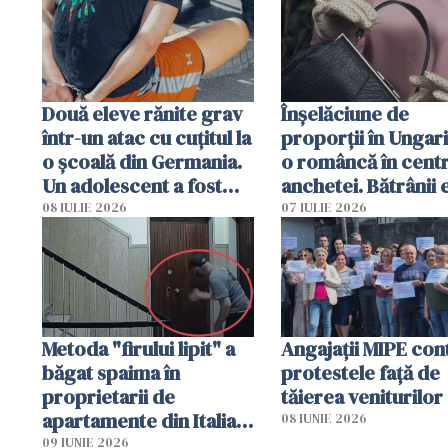
Două eleve rănite grav
Înșelăciune de
într-un atac cu cuțitul la
proporții în Ungari
o școală din Germania.
o româncă în centr
Un adolescent a fost
anchetei. Bătrânii 
arestat
puși să lase la poar
08 IULIE 2026
07 IULIE 2026
genți cu aur și bani
Metoda "firului lipit" a
Angajaţii MIPE con
băgat spaima în
protestele faţă de
proprietarii de
tăierea veniturilor
apartamente din Italia.
08 IUNIE 2026
Poliția, sesizată
09 IUNIE 2026