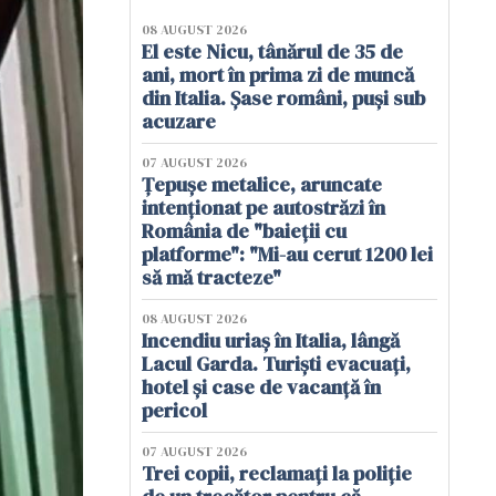
08 AUGUST 2026
El este Nicu, tânărul de 35 de
ani, mort în prima zi de muncă
din Italia. Șase români, puși sub
acuzare
07 AUGUST 2026
Țepușe metalice, aruncate
intenționat pe autostrăzi în
România de "baieții cu
platforme": "Mi-au cerut 1200 lei
să mă tracteze"
08 AUGUST 2026
Incendiu uriaș în Italia, lângă
Lacul Garda. Turiști evacuați,
hotel și case de vacanță în
pericol
07 AUGUST 2026
Trei copii, reclamați la poliție