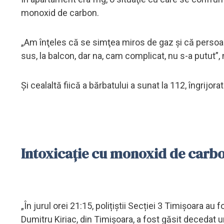
monoxid de carbon.
„Am înţeles că se simţea miros de gaz şi că persoa
sus, la balcon, dar na, cam complicat, nu s-a putut”,
Şi cealaltă fiică a bărbatului a sunat la 112, îngrijora
Intoxicaţie cu monoxid de carb
„În jurul orei 21:15, polițiștii Secției 3 Timișoara au 
Dumitru Kiriac, din Timișoara, a fost găsit decedat un b