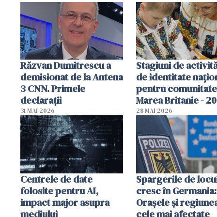
Răzvan Dumitrescu a
Stagiuni de activită
demisionat de la Antena
de identitate națio
3 CNN. Primele
pentru comunitate
declarații
Marea Britanie - 2
31 MAI 2026
28 MAI 2026
Centrele de date
Spargerile de locu
folosite pentru AI,
cresc în Germania:
impact major asupra
Orașele și regiune
mediului
cele mai afectate