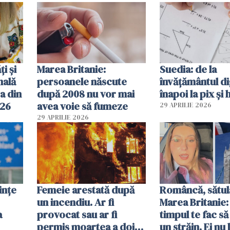
ți și
Marea Britanie:
Suedia: de la
nală
persoanele născute
învățământul di
a din
după 2008 nu vor mai
înapoi la pix și 
026
avea voie să fumeze
29 APRILIE 2026
29 APRILIE 2026
ințe
Femeie arestată după
Româncă, sătul
un incendiu. Ar fi
Marea Britanie:
a
provocat sau ar fi
timpul te fac să
permis moartea a doi
un străin. Ei nu