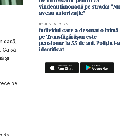
de un trecător pentru că
vindeau limonadă pe stradă: "Nu
aveau autorizație"
07 AUGUST 2026
Individul care a desenat o inimă
pe Transfăgărășan este
în casă,
pensionar la 55 de ani. Poliția l-a
identificat
n. Ca să
ă şi
arece pe
ut de