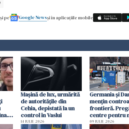
e
Google News
și pe
și în aplicațiile mobile
Mașină de lux, urmărită
Germania și D
i
de autoritățile din
mențin controal
u
Cehia, depistată la un
frontieră. Preg
ina.
control în Vaslui
centre pentru m
caută
respinși din UE
14 IULIE 2026
09 IULIE 2026