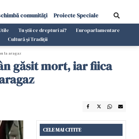
schimbă comunități
Proiecte Speciale
Utile
Tu știi ce drepturi ai?
Europarlamentare
Cultură și Tradiții
eau la aragaz
 găsit mort, iar fiica
 aragaz
CELE MAI CITITE