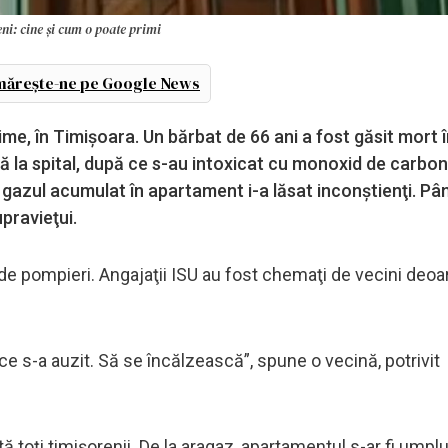
ni: cine și cum o poate primi
ărește-ne pe Google News
ime, în Timișoara. Un bărbat de 66 ani a fost găsit mort 
gravă la spital, după ce s-au intoxicat cu monoxid de carbo
r gazul acumulat în apartament i-a lăsat inconştienţi. Pân
upravieţui.
, de pompieri. Angajaţii ISU au fost chemaţi de vecini deo
n ce s-a auzit. Să se încălzească”, spune o vecină, potrivit
ă toţi timişorenii. De la aragaz, apartamentul s-ar fi umpl