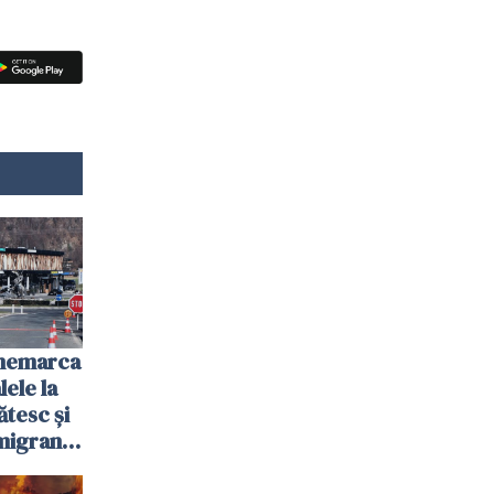
anemarca
ele la
ătesc și
igranții