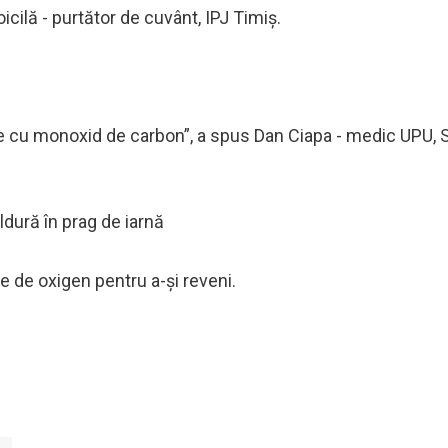
icilă - purtător de cuvânt, IPJ Timiș.
aţie cu monoxid de carbon”, a spus Dan Ciapa - medic UPU, S
ldură în prag de iarnă
ie de oxigen pentru a-şi reveni.