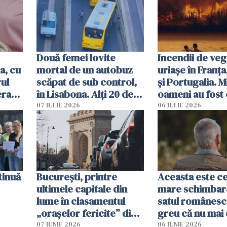
Două femei lovite
Incendii de veg
a, cu
mortal de un autobuz
uriașe în Franța
ul
scăpat de sub control,
și Portugalia. M
erau
în Lisabona. Alți 20 de
oameni au fost 
tă
oameni sunt răniți
07 IULIE 2026
06 IULIE 2026
tinuă
București, printre
Aceasta este c
ultimele capitale din
mare schimbar
lume în clasamentul
satul românesc.
„orașelor fericite” din
greu că nu mai 
2026
pe-aici, prin jur
07 IUNIE 2026
06 IUNIE 2026