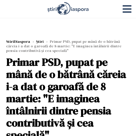
StiriDiaspora
›
Știri
›
Primar PSD, pupat pe mână de o bătrână
căreia i-a dat o garoafă de 8 martie: "E imaginea întâlnirii dintre
pensia contributivă și cea specială"
Primar PSD, pupat pe
mână de o bătrână căreia
i-a dat o garoafă de 8
martie: "E imaginea
întâlnirii dintre pensia
contributivă și cea
specială"