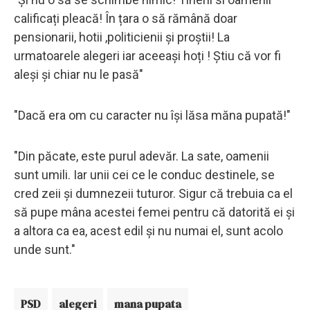
calificați pleacă! În țara o să rămână doar
pensionarii, hotii ,politicienii și proștii! La
urmatoarele alegeri iar aceeași hoți ! Știu că vor fi
aleși și chiar nu le pasă"
"Dacă era om cu caracter nu își lăsa măna pupată!"
"Din păcate, este purul adevăr. La sate, oamenii
sunt umili. Iar unii cei ce le conduc destinele, se
cred zeii și dumnezeii tuturor. Sigur că trebuia ca el
să pupe mâna acestei femei pentru că datorită ei și
a altora ca ea, acest edil și nu numai el, sunt acolo
unde sunt."
PSD
alegeri
mana pupata