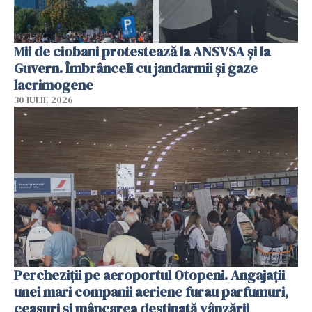
Mii de ciobani protestează la ANSVSA și la
Guvern. Îmbrânceli cu jandarmii și gaze
lacrimogene
30 IULIE 2026
Percheziții pe aeroportul Otopeni. Angajații
unei mari companii aeriene furau parfumuri,
ceasuri și mâncarea destinată vânzării