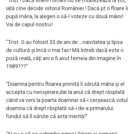
"Trist ! Dacă tinerii români nu se mobilizează la vot,
iată cine decide viitorul României ! Dacă pt o floare îi
pupă mâna, la alegeri o să-l voteze cu două mâini!
Vai de capul nostru!
"Trist S-au folosit 33 de ani de....naivitatea și lipsa
de cultură și încă o mai fac! Mă întreb dacă este o
poză reală, câți ani o fi avut femeia din imagine în
1989???"
"Doamna pentru floarea primită îi sărută mâna și el
accepta cu nerușinare,dar la anul că drept răsplată
când va veni la poarta doamnei să-i cerșească votul
doamna că drept răsplată să-i de-a primarului
fundul să îl sărute că asta merită!"
"Și nu o să se schimbe nimic! Tinerii si oamenii