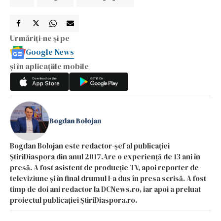
Urmăriți-ne și pe
Google News
și în aplicațiile mobile
Bogdan Bolojan
Bogdan Bolojan este redactor-șef al publicației
ȘtiriDiaspora din anul 2017.Are o experiență de 13 ani în
presă. A fost asistent de producție TV, apoi reporter de
televiziune și în final drumul l-a dus în presa scrisă. A fost
timp de doi ani redactor la DCNews.ro, iar apoi a preluat
proiectul publicației ȘtiriDiaspora.ro.