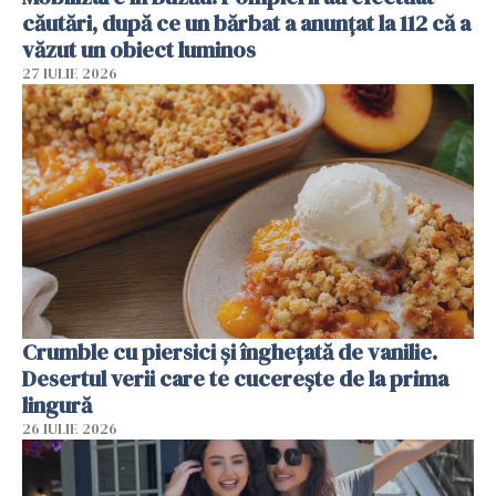
căutări, după ce un bărbat a anunțat la 112 că a
văzut un obiect luminos
27 IULIE 2026
Crumble cu piersici și înghețată de vanilie.
Desertul verii care te cucerește de la prima
lingură
26 IULIE 2026