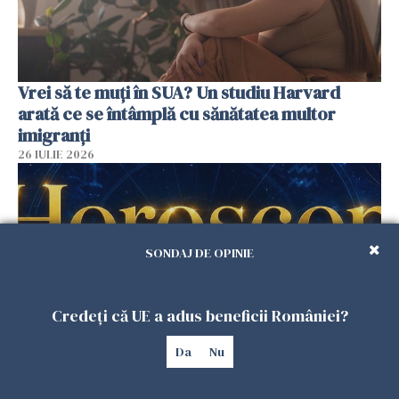
Vrei să te muți în SUA? Un studiu Harvard
arată ce se întâmplă cu sănătatea multor
imigranți
26 IULIE 2026
SONDAJ DE OPINIE
Credeți că UE a adus beneficii României?
Da
Nu
Horoscop 27 iulie. Lunea care schimbă ritmul