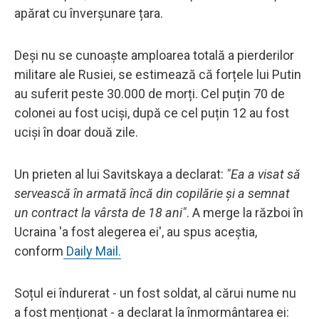
apărat cu înverșunare țara.
Deși nu se cunoaște amploarea totală a pierderilor
militare ale Rusiei, se estimează că forțele lui Putin
au suferit peste 30.000 de morți. Cel puțin 70 de
colonei au fost uciși, după ce cel puțin 12 au fost
uciși în doar două zile.
Un prieten al lui Savitskaya a declarat:
"Ea a visat să
servească în armată încă din copilărie și a semnat
un contract la vârsta de 18 ani"
. A merge la război în
Ucraina 'a fost alegerea ei', au spus aceștia,
conform
Daily Mail.
Soțul ei îndurerat - un fost soldat, al cărui nume nu
a fost menționat - a declarat la înmormântarea ei: