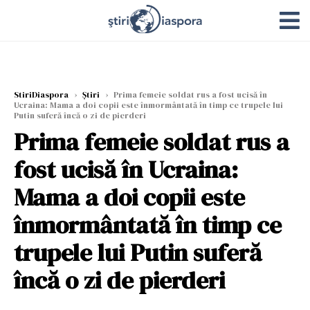
StiriDiaspora
›
Știri
›
Prima femeie soldat rus a fost ucisă în
Ucraina: Mama a doi copii este înmormântată în timp ce trupele lui
Putin suferă încă o zi de pierderi
Prima femeie soldat rus a
fost ucisă în Ucraina:
Mama a doi copii este
înmormântată în timp ce
trupele lui Putin suferă
încă o zi de pierderi