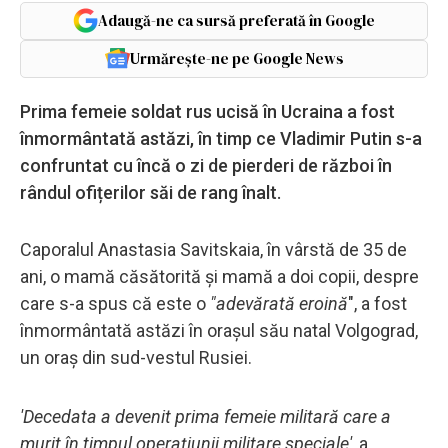
Adaugă-ne ca sursă preferată în Google
Urmărește-ne pe Google News
Prima femeie soldat rus ucisă în Ucraina a fost
înmormântată astăzi, în timp ce Vladimir Putin s-a
confruntat cu încă o zi de pierderi de război în
rândul ofițerilor săi de rang înalt.
Caporalul Anastasia Savitskaia, în vârstă de 35 de
ani, o mamă căsătorită și mamă a doi copii, despre
care s-a spus că este o
"adevărată eroină
", a fost
înmormântată astăzi în orașul său natal Volgograd,
un oraș din sud-vestul Rusiei.
'Decedata a devenit prima femeie militară care a
murit în timpul operațiunii militare speciale'
, a