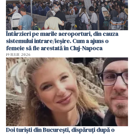
Întârzieri pe marile aeroporturi, din cauza
sistemului intrare/ieșire. Cum a ajuns o
femeie să fie arestată în Cluj-Napoca
19 IULIE 2026
Doi turiști din București, dispăruți după o