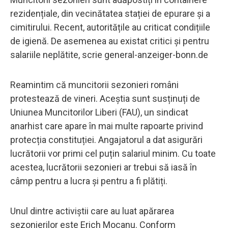
rezidențiale, din vecinătatea stației de epurare și a
cimitirului. Recent, autoritățile au criticat condițiile
de igienă. De asemenea au existat critici şi pentru
salariile neplătite, scrie general-anzeiger-bonn.de
Reamintim că muncitorii sezonieri români
protestează de vineri. Aceștia sunt susținuți de
Uniunea Muncitorilor Liberi (FAU), un sindicat
anarhist care apare în mai multe rapoarte privind
protecția constituției. Angajatorul a dat asigurări
lucrătorii vor primi cel puțin salariul minim. Cu toate
acestea, lucrătorii sezonieri ar trebui să iasă în
câmp pentru a lucra şi pentru a fi plătiți.
Unul dintre activiștii care au luat apărarea
sezonierilor este Erich Mocanu. Conform