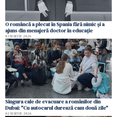
O româncă a plecat în Spania fără nimic și a
ajuns din menajeră doctor în educație
03 MARTIE 2026
Singura cale de evacuare a românilor din
Dubai: "Cu autocarul durează cam două zile"
02 MARTIE 2026