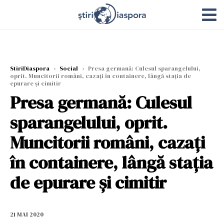
StiriDiaspora
›
Social
›
Presa germană: Culesul sparangelului,
oprit. Muncitorii români, cazați în containere, lângă stația de
epurare și cimitir
Presa germană: Culesul
sparangelului, oprit.
Muncitorii români, cazați
în containere, lângă stația
de epurare și cimitir
21 MAI 2020