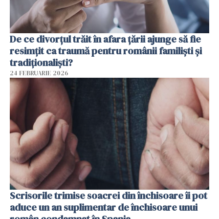
De ce divorțul trăit în afara țării ajunge să fie
resimțit ca traumă pentru românii familiști și
tradiționaliști?
24 FEBRUARIE 2026
Scrisorile trimise soacrei din închisoare îi pot
aduce un an suplimentar de închisoare unui