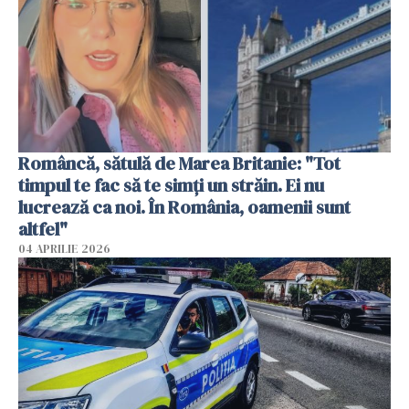
Româncă, sătulă de Marea Britanie: "Tot
timpul te fac să te simți un străin. Ei nu
lucrează ca noi. În România, oamenii sunt
altfel"
04 APRILIE 2026