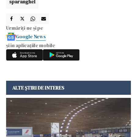
sparanghel
Urmăriți-ne și pe
Google News
și în aplicațiile mobile
ALTE ȘTIRI DE INTERES