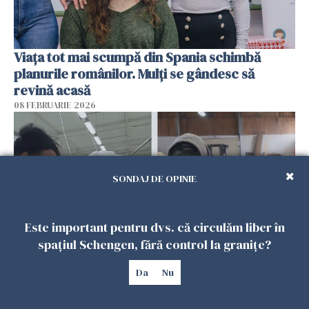
Viața tot mai scumpă din Spania schimbă
planurile românilor. Mulți se gândesc să
revină acasă
08 FEBRUARIE 2026
SONDAJ DE OPINIE
Este important pentru dvs. că circulăm liber în
spațiul Schengen, fără control la granițe?
Da
Nu
Patronii spun că România riscă să piardă
muncitorii străini în favoarea Spaniei