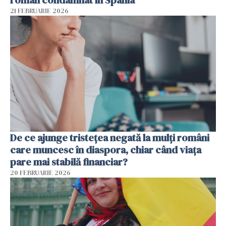
român condamnat în Spania
21 FEBRUARIE 2026
De ce ajunge tristețea negată la mulți români
care muncesc în diaspora, chiar când viața
pare mai stabilă financiar?
20 FEBRUARIE 2026