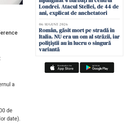
înjunghiat 4 bărbați în centrul
Londrei. Atacul Stellei, de 44 de
ani, explicat de anchetatori
06 AUGUST 2026
Român, găsit mort pe stradă în
nference
Italia. NU era un om al străzii, iar
polițiștii au în lucru o singură
variantă
t
ernul a
500 de
lor date).