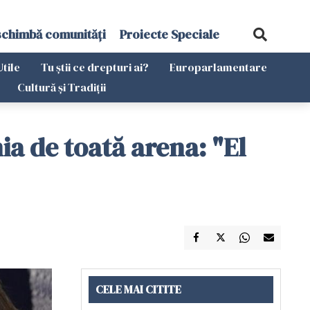
schimbă comunități
Proiecte Speciale
Utile
Tu știi ce drepturi ai?
Europarlamentare
Cultură și Tradiții
a de toată arena: "El
CELE MAI CITITE