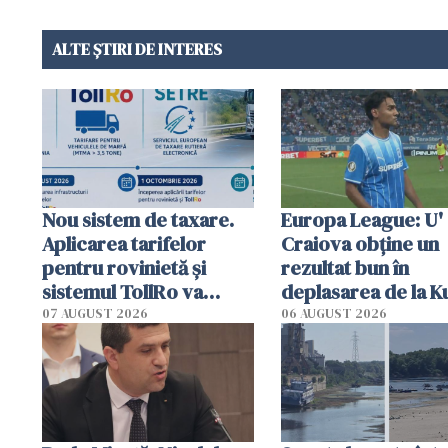
ALTE ȘTIRI DE INTERES
Nou sistem de taxare.
Europa League: U'
Aplicarea tarifelor
Craiova obține un
pentru rovinietă şi
rezultat bun în
sistemul TollRo va
deplasarea de la K
începe la 1 octombrie
07 AUGUST 2026
06 AUGUST 2026