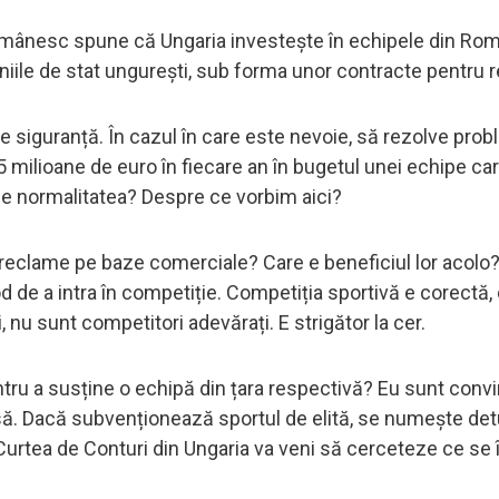
 românesc spune că Ungaria investește în echipele din Româ
niile de stat ungurești, sub forma unor contracte pentru
de siguranță. În cazul în care este nevoie, să rezolve prob
5 milioane de euro în fiecare an în bugetul unei echipe ca
 e normalitatea? Despre ce vorbim aici?
 reclame pe baze comerciale? Care e beneficiul lor acolo
 de a intra în competiție. Competiția sportivă e corectă, 
 nu sunt competitori adevărați. E strigător la cer.
pentru a susține o echipă din țara respectivă? Eu sunt conv
ă. Dacă subvenționează sportul de elită, se numește det
 Curtea de Conturi din Ungaria va veni să cerceteze ce se