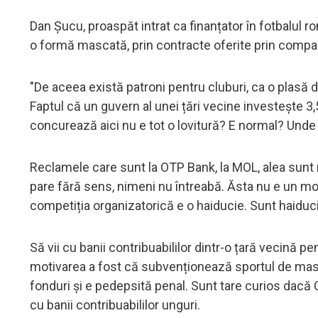
Dan Șucu, proaspăt intrat ca finanțator în fotbalul
o formă mascată, prin contracte oferite prin compa
"De aceea există patroni pentru cluburi, ca o plasă 
Faptul că un guvern al unei țări vecine investește 3,
concurează aici nu e tot o lovitură? E normal? Unde
Reclamele care sunt la OTP Bank, la MOL, alea sunt
pare fără sens, nimeni nu întreabă. Ăsta nu e un mod
competiția organizatorică e o haiducie. Sunt haiduci,
Să vii cu banii contribuabililor dintr-o țară vecină 
motivarea a fost că subvenționează sportul de mas
fonduri și e pedepsită penal. Sunt tare curios dacă
cu banii contribuabililor unguri.