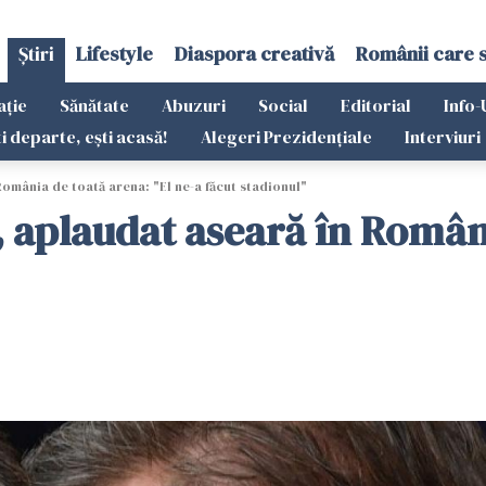
Știri
Lifestyle
Diaspora creativă
Românii care 
ație
Sănătate
Abuzuri
Social
Editorial
Info-
ti departe, ești acasă!
Alegeri Prezidențiale
Interviuri
omânia de toată arena: "El ne-a făcut stadionul"
 aplaudat aseară în Români