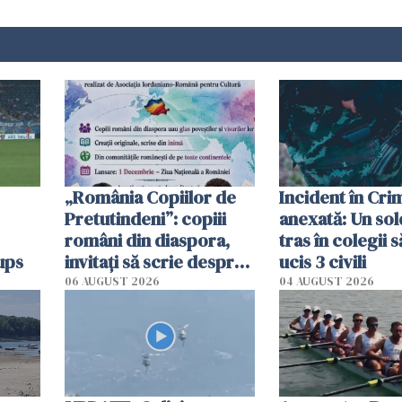
„România Copiilor de
Incident în Cr
Pretutindeni”: copiii
anexată: Un sol
români din diaspora,
tras în colegii s
ups
invitați să scrie despre
ucis 3 civili
România într-un volum
06 AUGUST 2026
04 AUGUST 2026
special