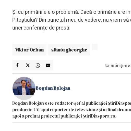
Și cu primăriile e o problemă. Dacă o primărie are i
Piteștiului? Din punctul meu de vedere, nu vrem să a
unei conferințe de presă.
Viktor Orban
sfantu gheorghe
Urmăriți-ne 
Bogdan Bolojan
Bogdan Bolojan este redactor-șef al publicației ȘtiriDiaspor
producție TV, apoi reporter de televiziune și în final drumul
apoi a preluat proiectul publicației ȘtiriDiaspora.ro.