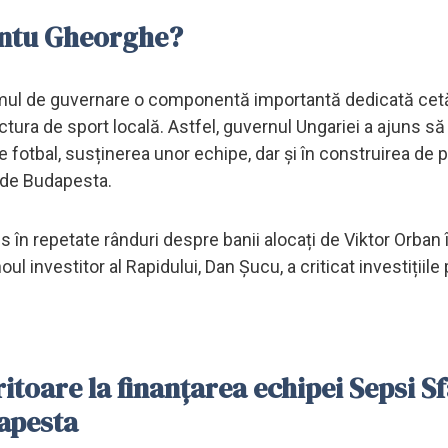
fântu Gheorghe?
amul de guvernare o componentă importantă dedicată cetă
uctura de sport locală. Astfel, guvernul Ungariei a ajuns să
fotbal, susținerea unor echipe, dar și în construirea de 
t de Budapesta.
is în repetate rânduri despre banii alocați de Viktor Orban
l investitor al Rapidului, Dan Șucu, a criticat investițiile 
toare la finanțarea echipei Sepsi S
apesta