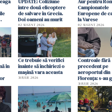
reaga
UPDATE: Coliziune
Aur pentru Rom
între două elicoptere
Campionatele
ile
de salvare în Grecia.
Europene de ca
Doi oameni au murit
la Varese
02 AUGUST 2026
02 AUGUST 2026
ouat
Ce trebuie să verifici
Controale fără
nă în
înainte să închiriezi o
precedent pe
mașină vara aceasta
aeroportul din
lor
Florența: s-au g
31 IULIE 2026
capete de aligat
31 IULIE 2026
sumă imensă de