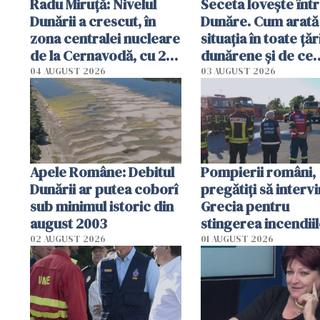
Radu Miruţă: Nivelul
Seceta lovește înt
Dunării a crescut, în
Dunăre. Cum arată
zona centralei nucleare
situația în toate țăr
de la Cernavodă, cu 2
dunărene și de ce
cm faţă de ziua trecută
România resimte
04 AUGUST 2026
03 AUGUST 2026
efectele, deși a pl
în iulie
Apele Române: Debitul
Pompierii români,
Dunării ar putea coborî
pregătiţi să intervi
sub minimul istoric din
Grecia pentru
august 2003
stingerea incendii
02 AUGUST 2026
01 AUGUST 2026