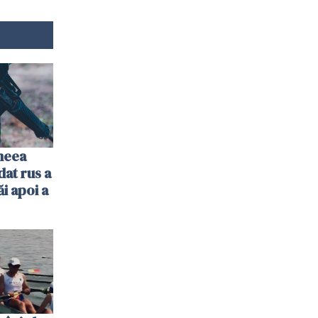
imeea
dat rus a
ăi apoi a