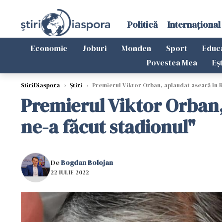
Politică
Internațional
Economie
Joburi
Monden
Sport
Educ
Povestea Mea
Eș
StiriDiaspora
›
Știri
›
Premierul Viktor Orban, aplaudat aseară în R
Premierul Viktor Orban,
ne-a făcut stadionul"
De
Bogdan Bolojan
22 IULIE 2022