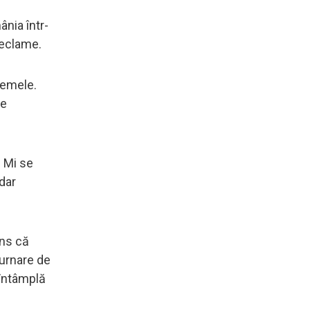
nia într-
 reclame.
lemele.
re
? Mi se
dar
ins că
urnare de
 întâmplă