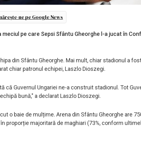
ărește-ne pe Google News
la meciul pe care Sepsi Sfântu Gheorghe l-a jucat în Co
hipa din Sfântu Gheorghe. Mai mult, chiar stadionul a fos
rat chiar patronul echipei, Laszlo Dioszegi.
tă că Guvernul Ungariei ne-a construit stadionul. Tot Guv
 echipă bună," a declarat Laszlo Dioszegi.
făcut o baie de mulțime. Arena din Sfântu Gheorghe are 7
uit în proporție majoritară de maghiari (73%, conform ultime