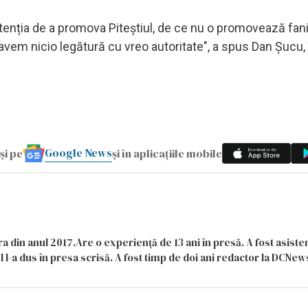
ntenția de a promova Piteștiul, de ce nu o promovează fani
vem nicio legătură cu vreo autoritate", a spus Dan Șucu, 
Google News
și pe
și în aplicațiile mobile
a din anul 2017.Are o experiență de 13 ani în presă. A fost asiste
 l-a dus în presa scrisă. A fost timp de doi ani redactor la DCNews