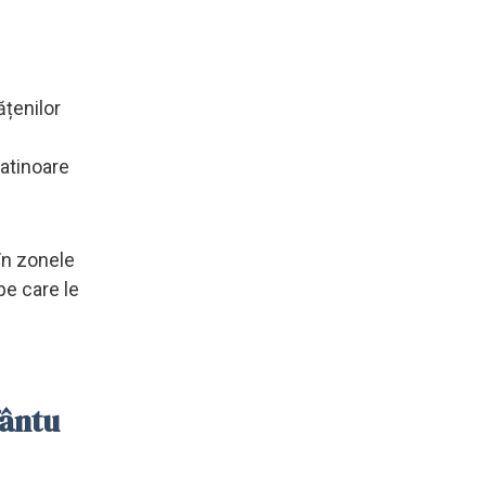
țenilor
patinoare
 în zonele
pe care le
fântu