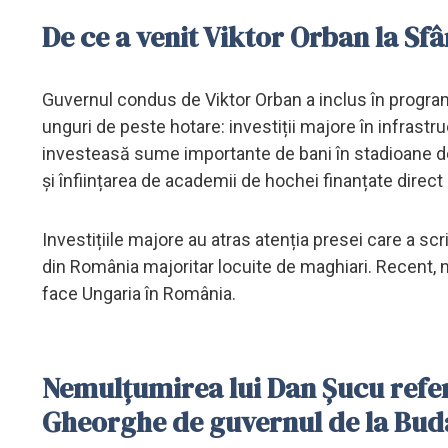
De ce a venit Viktor Orban la S
Guvernul condus de Viktor Orban a inclus în progr
unguri de peste hotare: investiții majore în infrastr
investeasă sume importante de bani în stadioane de 
și înființarea de academii de hochei finanțate direc
Investițiile majore au atras atenția presei care a scr
din România majoritar locuite de maghiari. Recent, nou
face Ungaria în România.
Nemulțumirea lui Dan Șucu referi
Gheorghe de guvernul de la Bud