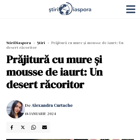
StiriDiaspora
›
Știri
›
Prăjitură cu mure și mousse de iaurt: Un
desert răcoritor
Prăjitură cu mure și
mousse de iaurt: Un
desert răcoritor
De
Alexandra Curtache
18 IANUARIE 2024