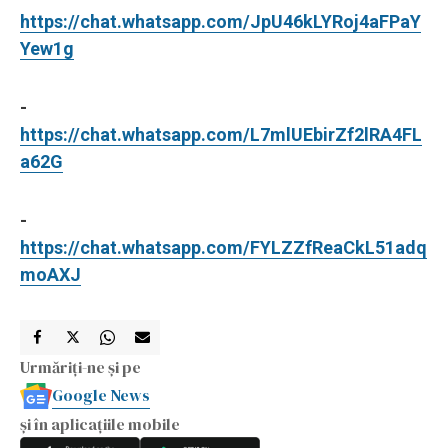
https://chat.whatsapp.com/JpU46kLYRoj4aFPaY
Yew1g
-
https://chat.whatsapp.com/L7mlUEbirZf2lRA4FL
a62G
-
https://chat.whatsapp.com/FYLZZfReaCkL51adq
moAXJ
Urmăriți-ne și pe
Google News
și în aplicațiile mobile