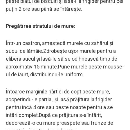
peste blatul de biscuiți și lasă-l la frigider pentru cel
puțin 2 ore sau până se întărește.
Pregătirea stratului de mure:
Într-un castron, amestecă murele cu zahărul și
sucul de lămâie.Zdrobește ușor murele pentru a
elibera sucul și lasă-le să se odihnească timp de
aproximativ 15 minute.Pune murele peste mousse-
ul de iaurt, distribuindu-le uniform.
Întoarce marginile hârtiei de copt peste mure,
acoperindu-le parțial, și lasă prăjitura la frigider
pentru încă 4 ore sau peste noapte pentru a se
întări complet.După ce prăjitura s-a întărit,
decorează-o cu mure proaspete sau frunze de