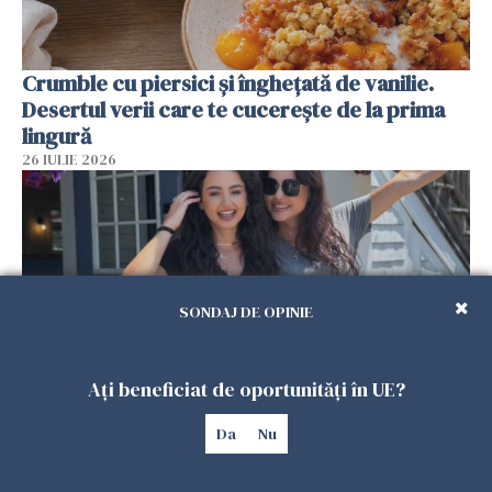
Crumble cu piersici și înghețată de vanilie.
Desertul verii care te cucerește de la prima
lingură
26 IULIE 2026
SONDAJ DE OPINIE
Ați beneficiat de oportunități în UE?
Cum au devenit două românce de neînlocuit
Da
Nu
într-un restaurant din SUA. Patronul: „Nu știu
ce o să mă fac fără voi”