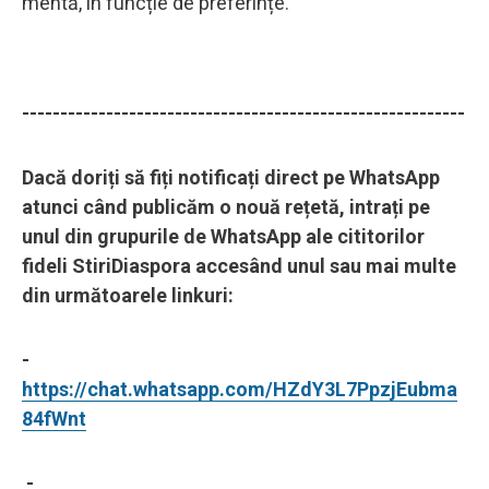
mentă, în funcție de preferințe.
----------------------------------------------------------
Dacă doriți să fiți notificați direct pe WhatsApp
atunci când publicăm o nouă rețetă, intrați pe
unul din grupurile de WhatsApp ale cititorilor
fideli StiriDiaspora accesând unul sau mai multe
din următoarele linkuri:
-
https://chat.whatsapp.com/HZdY3L7PpzjEubma
84fWnt
-