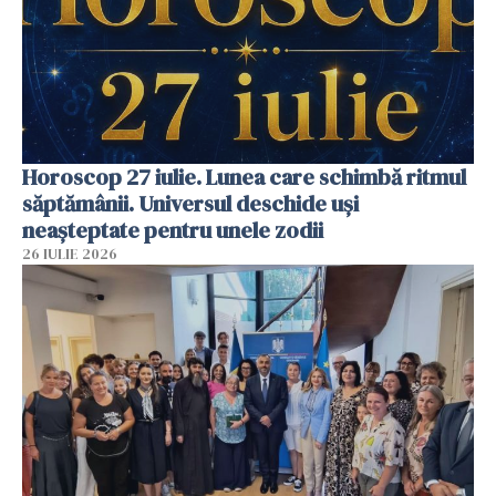
Horoscop 27 iulie. Lunea care schimbă ritmul
săptămânii. Universul deschide uși
neașteptate pentru unele zodii
26 IULIE 2026