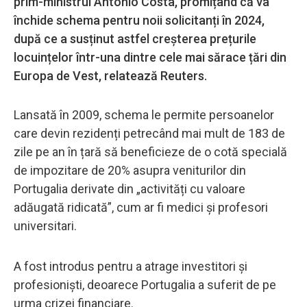
prim-ministrul Antonio Costa, promițând că va
închide schema pentru noii solicitanți în 2024,
după ce a susținut astfel creșterea prețurile
locuințelor într-una dintre cele mai sărace țări din
Europa de Vest, relatează Reuters.
Lansată în 2009, schema le permite persoanelor
care devin rezidenți petrecând mai mult de 183 de
zile pe an în țară să beneficieze de o cotă specială
de impozitare de 20% asupra veniturilor din
Portugalia derivate din „activități cu valoare
adăugată ridicată”, cum ar fi medici și profesori
universitari.
A fost introdus pentru a atrage investitori și
profesioniști, deoarece Portugalia a suferit de pe
urma crizei financiare.