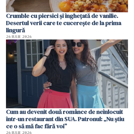
Crumble cu piersici și înghețată de vanilie.
Desertul verii care te cucerește de la prima
lingură
26 IULIE 2026
Cum au devenit două românce de neînlocuit
într-un restaurant din SUA. Patronul: „Nu știu
ce o să mă fac fără voi”
26 IULIE 2026