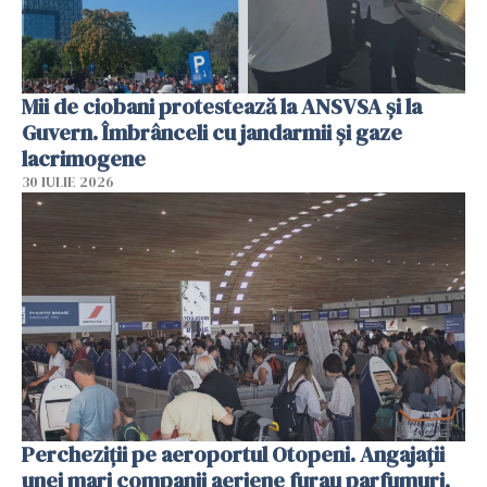
Mii de ciobani protestează la ANSVSA și la
Guvern. Îmbrânceli cu jandarmii și gaze
lacrimogene
30 IULIE 2026
Percheziții pe aeroportul Otopeni. Angajații
unei mari companii aeriene furau parfumuri,