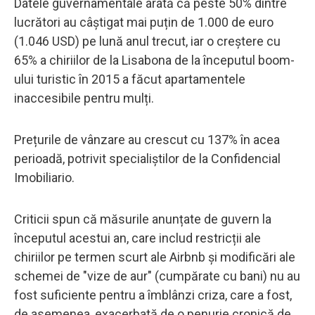
Datele guvernamentale arată că peste 50% dintre
lucrători au câștigat mai puțin de 1.000 de euro
(1.046 USD) pe lună anul trecut, iar o creștere cu
65% a chiriilor de la Lisabona de la începutul boom-
ului turistic în 2015 a făcut apartamentele
inaccesibile pentru mulți.
Prețurile de vânzare au crescut cu 137% în acea
perioadă, potrivit specialiștilor de la Confidencial
Imobiliario.
Criticii spun că măsurile anunțate de guvern la
începutul acestui an, care includ restricții ale
chiriilor pe termen scurt ale Airbnb și modificări ale
schemei de "vize de aur" (cumpărate cu bani) nu au
fost suficiente pentru a îmblânzi criza, care a fost,
de asemenea, exacerbată de o penurie cronică de