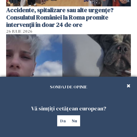
Accidente, spitalizare sau alte urgențe?
Consulatul României la Roma promite
intervenții în doar 24 de ore
26 IULIE 2026
SONDAJ DE OPINIE
Ce a pățit o româncă în timp ce își plimba
Vă simțiți cetățean european?
câinele în Germania. Mesajul ei a stârnit
Da
Nu
dezbateri aprinse
25 IULIE 2026