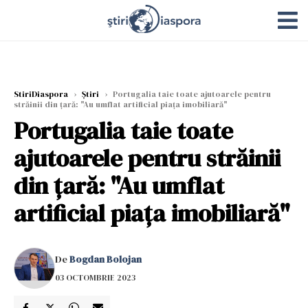
StiriDiaspora
›
Știri
›
Portugalia taie toate ajutoarele pentru
străinii din țară: "Au umflat artificial piața imobiliară"
Portugalia taie toate
ajutoarele pentru străinii
din țară: "Au umflat
artificial piața imobiliară"
De
Bogdan Bolojan
03 OCTOMBRIE 2023