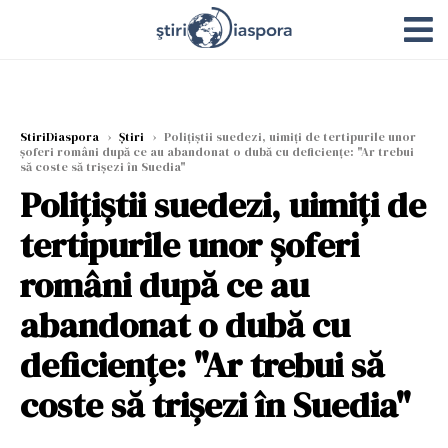
StiriDiaspora
›
Știri
›
Polițiștii suedezi, uimiți de tertipurile unor
șoferi români după ce au abandonat o dubă cu deficiențe: "Ar trebui
să coste să trișezi în Suedia"
Polițiștii suedezi, uimiți de
tertipurile unor șoferi
români după ce au
abandonat o dubă cu
deficiențe: "Ar trebui să
coste să trișezi în Suedia"