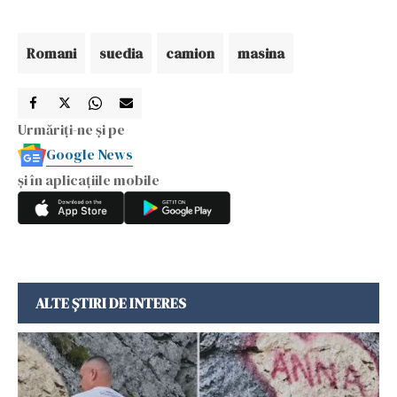
Romani
suedia
camion
masina
Urmăriți-ne și pe
Google News
și în aplicațiile mobile
ALTE ȘTIRI DE INTERES