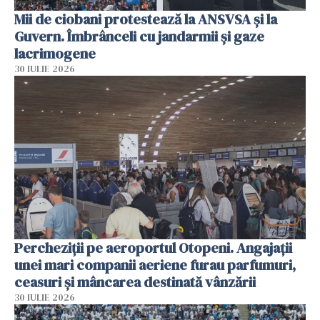
Mii de ciobani protestează la ANSVSA și la
Guvern. Îmbrânceli cu jandarmii și gaze
lacrimogene
30 IULIE 2026
Percheziții pe aeroportul Otopeni. Angajații
unei mari companii aeriene furau parfumuri,
ceasuri și mâncarea destinată vânzării
30 IULIE 2026