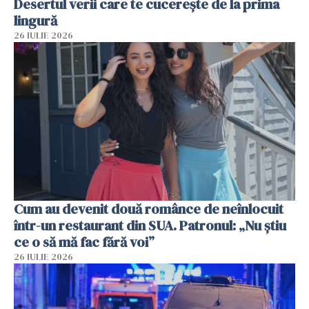
Desertul verii care te cucerește de la prima
lingură
26 IULIE 2026
Cum au devenit două românce de neînlocuit
într-un restaurant din SUA. Patronul: „Nu știu
ce o să mă fac fără voi”
26 IULIE 2026