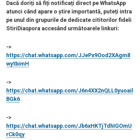
Dacă doriți să fiți notificați direct pe WhatsApp
atunci când apare o știre importantă, puteți intra
pe unul din grupurile de dedicate cititorilor fideli
StiriDiaspora accesând următoarele linkuri:
->
https://chat.whatsapp.com/JJePx9Ood2XAgm8
wytbimH
->
https://chat.whatsapp.com/J6n4XX2nQLL0yuoail
BGk6
->
https://chat.whatsapp.com/Jb6xHKTjTdhIGOmU
rCk0qy