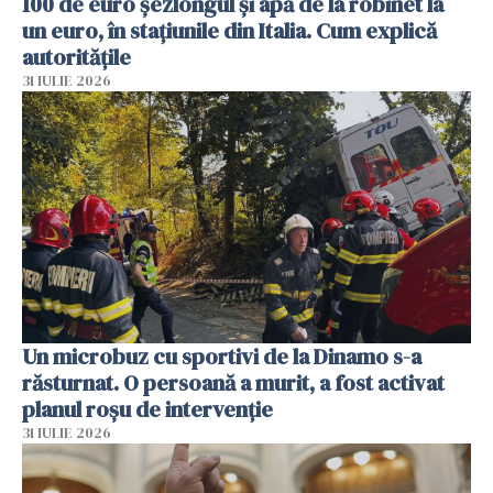
100 de euro șezlongul și apă de la robinet la
un euro, în stațiunile din Italia. Cum explică
autoritățile
31 IULIE 2026
Un microbuz cu sportivi de la Dinamo s-a
răsturnat. O persoană a murit, a fost activat
planul roșu de intervenție
31 IULIE 2026