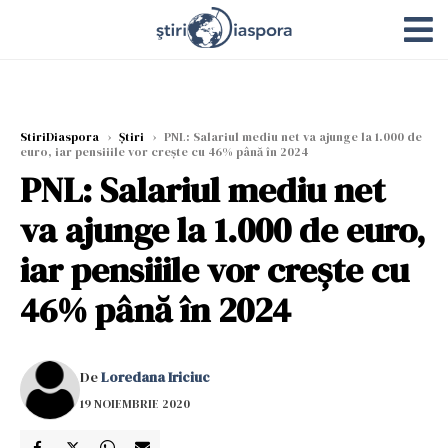
StiriDiaspora
›
Știri
›
PNL: Salariul mediu net va ajunge la 1.000 de
euro, iar pensiiile vor crește cu 46% până în 2024
PNL: Salariul mediu net
va ajunge la 1.000 de euro,
iar pensiiile vor crește cu
46% până în 2024
De
Loredana Iriciuc
19 NOIEMBRIE 2020