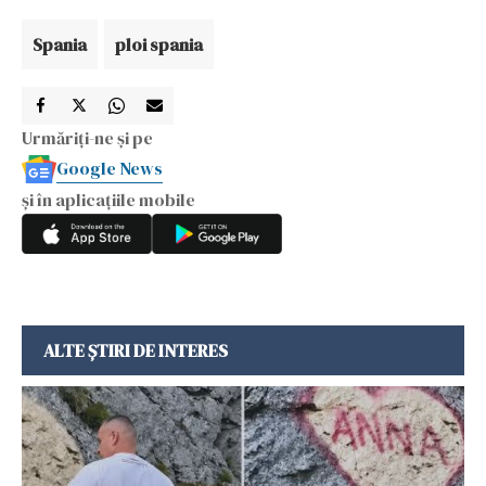
Spania
ploi spania
Urmăriți-ne și pe
Google News
și în aplicațiile mobile
ALTE ȘTIRI DE INTERES