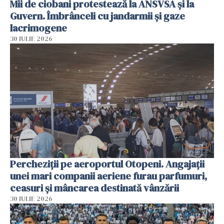
Mii de ciobani protestează la ANSVSA și la
Guvern. Îmbrânceli cu jandarmii și gaze
lacrimogene
30 IULIE 2026
Percheziții pe aeroportul Otopeni. Angajații
unei mari companii aeriene furau parfumuri,
ceasuri și mâncarea destinată vânzării
30 IULIE 2026