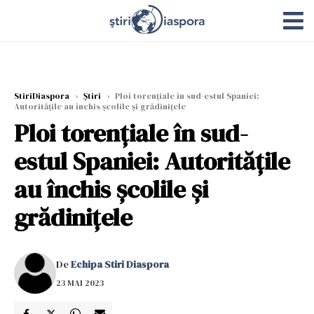
StiriDiaspora
›
Știri
›
Ploi torențiale în sud-estul Spaniei:
Autoritățile au închis școlile și grădinițele
Ploi torențiale în sud-
estul Spaniei: Autoritățile
au închis școlile și
grădinițele
De
Echipa Stiri Diaspora
23 MAI 2023