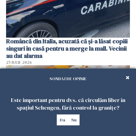
Româncă din Italia, acuzată că și-a lăsat copiii
singuri în casă pentru a merge la mall. Vecinii
au dat alarma
25 IULIE 2026
SONDAJ DE OPINIE
Este important pentru dvs. că circulăm liber în
spațiul Schengen, fără control la granițe?
Da
Nu