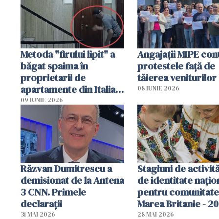
Metoda "firului lipit" a
Angajaţii MIPE con
băgat spaima în
protestele faţă de
proprietarii de
tăierea veniturilor
apartamente din Italia.
08 IUNIE 2026
Poliția, sesizată
09 IUNIE 2026
Răzvan Dumitrescu a
Stagiuni de activită
demisionat de la Antena
de identitate națio
3 CNN. Primele
pentru comunitate
declarații
Marea Britanie - 2
31 MAI 2026
28 MAI 2026