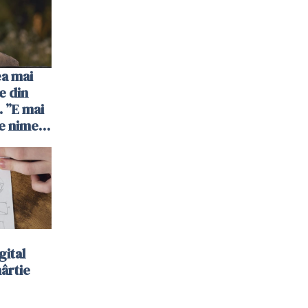
ea mai
e din
 ”E mai
e nimeni
”
gital
hârtie