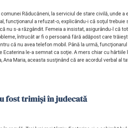
a comunei Răducăneni, la serviciul de stare civilă, unde a
ial, funcţionarul a refuzat-o, explicându-i că soţul trebuie 
 că nu s-a răzgândit. Femeia a insistat, asigurându-l că tot
obleme, întrucât ar fi o persoană fără adăpost care trăieşt
entru că nu avea telefon mobil. Până la urmă, funcţionarul
Ecaterina le-a semnat ca soţie. A mers chiar cu hârtiile 
a, Ana Maria, aceasta susţinând că are acordul verbal al tat
u fost trimişi în judecată