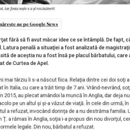
 iar fosta soție s-a și recăsătorit
ărește-ne pe Google News
rţat fără să fi avut măcar idee ce se întâmplă. De fapt, c
. Latura penală a situaţiei a fost analizată de magistraţi
sită de aceştia nu a fost însă pe placul bărbatului, care
ţat de Curtea de Apel.
i mai târziu li s-a născut fiica. Relaţia dintre cei doi soţi 
în Italia, cu care a trăit timp de 7 ani. Vrând-nevrând, soţ
 În 2015, au plecat amândoi la muncă în Anglia, dar deja n
olo pe un altul şi şi-a văzut de viaţă. În cele din urmă, în
tul a refuzat, invocând dorinţa de a nu destrăma familia. 
n Ţ. a rămas în Anglia, soţia i-a propus din nou divorţul, c
ormele legale. Din nou, bărbatul a refuzat.