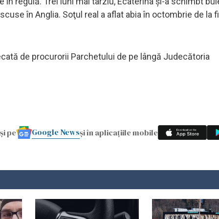
te în regulă. Trei luni mai târziu, Ecaterina şi-a schimbt bule
cuse în Anglia. Soţul real a aflat abia în octombrie de la fi
udecată de procurorii Parchetului de pe lângă Judecătoria
Google News
și pe
și în aplicațiile mobile