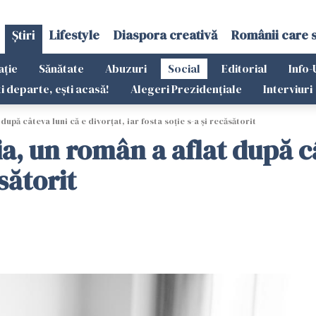
Știri
Lifestyle
Diaspora creativă
Românii care 
ație
Sănătate
Abuzuri
Social
Editorial
Info-
ti departe, ești acasă!
Alegeri Prezidențiale
Interviuri
upă câteva luni că e divorțat, iar fosta soție s-a și recăsătorit
a, un român a aflat după câ
ăsătorit