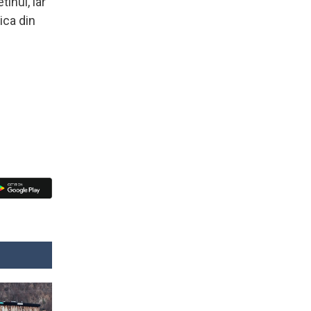
tinul, iar
ica din