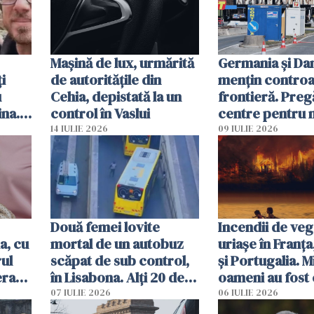
Mașină de lux, urmărită
Germania și D
i
de autoritățile din
mențin controal
u
Cehia, depistată la un
frontieră. Preg
ina.
control în Vaslui
centre pentru m
caută
respinși din UE
14 IULIE 2026
09 IULIE 2026
Două femei lovite
Incendii de veg
a, cu
mortal de un autobuz
uriașe în Franța
ul
scăpat de sub control,
și Portugalia. M
erau
în Lisabona. Alți 20 de
oameni au fost 
tă
oameni sunt răniți
07 IULIE 2026
06 IULIE 2026