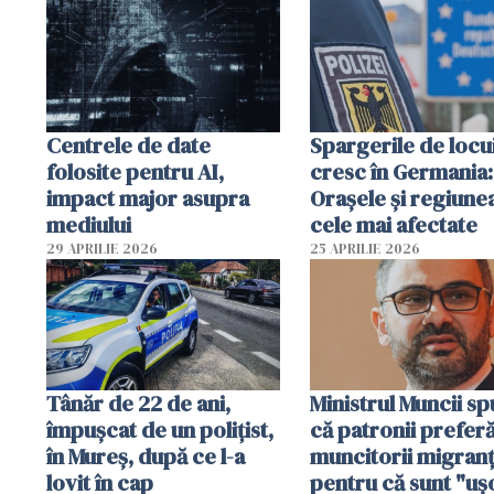
Centrele de date
Spargerile de locu
folosite pentru AI,
cresc în Germania:
impact major asupra
Orașele și regiune
mediului
cele mai afectate
29 APRILIE 2026
25 APRILIE 2026
Tânăr de 22 de ani,
Ministrul Muncii s
împușcat de un polițist,
că patronii prefer
în Mureș, după ce l-a
muncitorii migranț
lovit în cap
pentru că sunt "uş