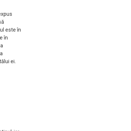
 expus
să
ul este în
e în
 a
la
ălui ei.