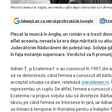
Plecat la muncă în Anglia, un român a aflat după câteva luni că e divorțat,
Adaugă-ne ca sursă preferată în Google
Urm
Plecat la muncă în Anglia, un român s-a trezit divo
aflat aceasta, nevasta lui era deja măritată cu altul
Judecătoriei Răducăneni din județul Iași. Soluţia gă
în faţa instanţei superioare. Verdictul va fi pronun
Adrian Ţ. şi Ecaterina F. s-au cunoscut în 1997, doi an
să se deterioreze, când femeia a cunoscut alt bărbat 
acceptat situaţia ca atare, relatează
ziaruldeiasi.ro
.
reprezentau un cuplu. De altfel, femeia a cunoscut ac
Ecaterina i-a propus soţului său să divorţeze. Bărba
târziu, pe când femeia se întorsese în ţară, iar Adria
se întoarcă temporar în România pentru a îndeplini f