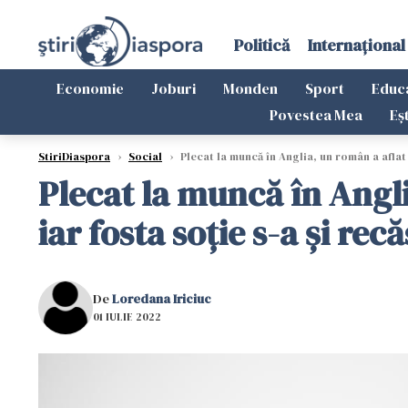
Politică
Internațional
Economie
Joburi
Monden
Sport
Educ
Povestea Mea
Eș
StiriDiaspora
›
Social
›
Plecat la muncă în Anglia, un român a aflat d
Plecat la muncă în Angli
iar fosta soție s-a și rec
De
Loredana Iriciuc
01 IULIE 2022