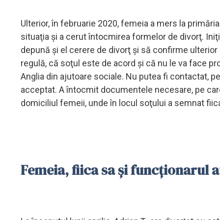
Ulterior, în februarie 2020, femeia a mers la primări
situaţia şi a cerut întocmirea formelor de divorţ. Iniţ
depună şi el cerere de divorţ şi să confirme ulterior
regulă, că soţul este de acord şi că nu le va face pr
Anglia din ajutoare sociale. Nu putea fi contactat, p
acceptat. A întocmit documentele necesare, pe care 
domiciliul femeii, unde în locul soţului a semnat fiic
Femeia, fiica sa şi funcţionarul a