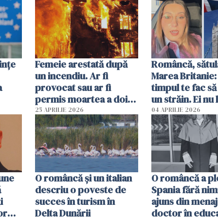
ințe
Femeie arestată după
Româncă, sătul
un incendiu. Ar fi
Marea Britanie:
a
provocat sau ar fi
timpul te fac să
permis moartea a doi
un străin. Ei nu
copii de 1 an și 3 ani
ca noi. În Româ
25 APRILIE 2026
04 APRILIE 2026
oamenii sunt alt
pune
O româncă și un italian
O româncă a ple
ă
descriu o poveste de
Spania fără nimi
i
succes în turism în
ajuns din mena
or
Delta Dunării
doctor în educ