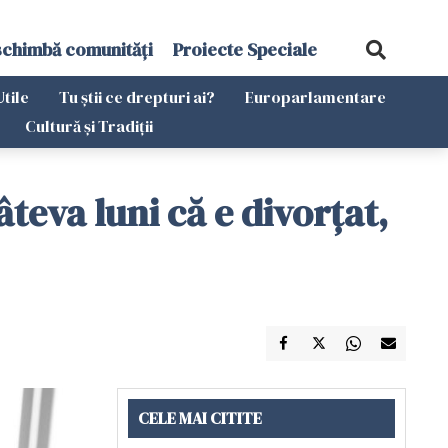
schimbă comunități
Proiecte Speciale
Utile
Tu știi ce drepturi ai?
Europarlamentare
Cultură și Tradiții
teva luni că e divorțat,
CELE MAI CITITE