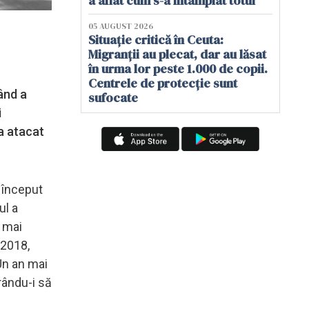
a aflat cum s-a întâmplat totul
05 AUGUST 2026
Situație critică în Ceuta:
Migranții au plecat, dar au lăsat
în urma lor peste 1.000 de copii.
Centrele de protecție sunt
ând a
sufocate
i
 a atacat
a început
ul a
u mai
 2018,
Un an mai
erându-i să