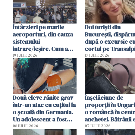
Întârzieri pe marile
Doi turiști din
aeroporturi, din cauza
București, dispăruț
sistemului
după o excursie c
intrare/ieșire. Cum a
cortul pe Transalp
ajuns o femeie să fie
Poliția și familia îi 
19 IULIE 2026
17 IULIE 2026
arestată în Cluj-Napoca
Două eleve rănite grav
Înșelăciune de
într-un atac cu cuțitul la
proporții în Ungari
o școală din Germania.
o româncă în centr
Un adolescent a fost
anchetei. Bătrânii 
arestat
puși să lase la poar
08 IULIE 2026
07 IULIE 2026
genți cu aur și bani