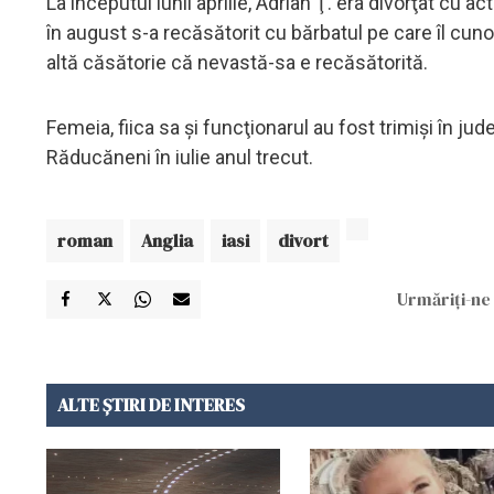
La începutul lunii aprilie, Adrian Ţ. era divorţat cu ac
în august s-a recăsătorit cu bărbatul pe care îl cunos
altă căsătorie că nevastă-sa e recăsătorită.
Femeia, fiica sa şi funcţionarul au fost trimişi în j
Răducăneni în iulie anul trecut.
roman
Anglia
iasi
divort
Urmăriți-ne 
ALTE ȘTIRI DE INTERES