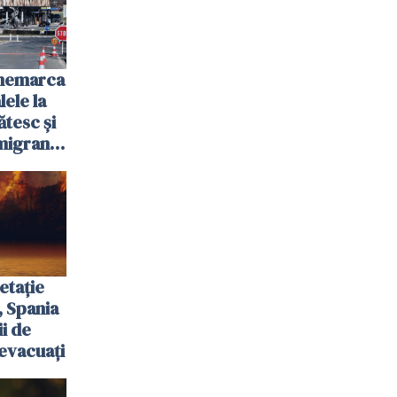
anemarca
ele la
ătesc și
igranții
etație
, Spania
ii de
evacuați