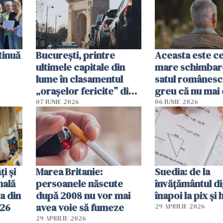
tinuă
București, printre
Aceasta este c
ultimele capitale din
mare schimbar
lume în clasamentul
satul românesc.
„orașelor fericite” din
greu că nu mai 
2026
pe-aici, prin jur
07 IUNIE 2026
06 IUNIE 2026
ți și
Marea Britanie:
Suedia: de la
nală
persoanele născute
învățământul di
a din
după 2008 nu vor mai
înapoi la pix și 
026
avea voie să fumeze
29 APRILIE 2026
29 APRILIE 2026