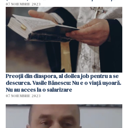
de muncă
07 NOIEMBRIE 2023
Preoții din diaspora, al doilea job pentru a se
descurca. Vasile Bănescu: Nu e o viață ușoară.
Nu au acces la o salarizare
07 NOIEMBRIE 2023