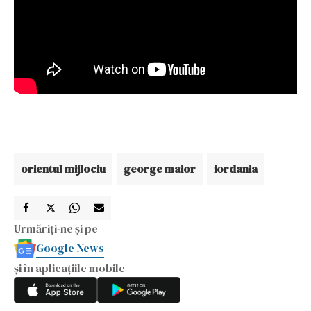
orientul mijlociu
george maior
iordania
Urmăriți-ne și pe
Google News
și în aplicațiile mobile