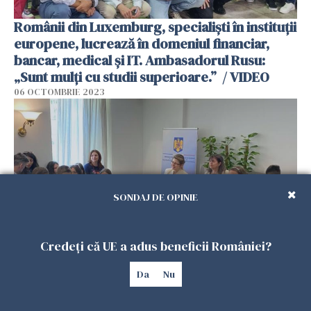
Românii din Luxemburg, specialiști în instituții
europene, lucrează în domeniul financiar,
bancar, medical și IT. Ambasadorul Rusu:
„Sunt mulți cu studii superioare.” / VIDEO
06 OCTOMBRIE 2023
SONDAJ DE OPINIE
Credeți că UE a adus beneficii României?
Câți români trăiesc în Luxemburg și cu ce se
Da
Nu
ocupă aceștia. Ambasadorul Livia Rusu: "Ceea
ce m-a surprins este dinamica specială a