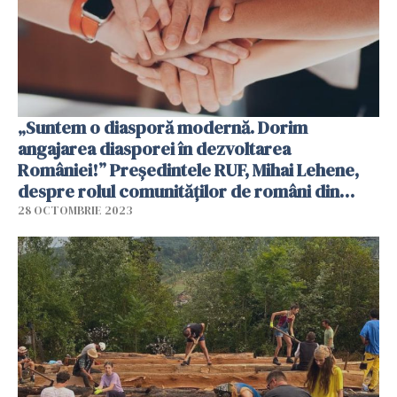
„Suntem o diasporă modernă. Dorim
angajarea diasporei în dezvoltarea
României!” Președintele RUF, Mihai Lehene,
despre rolul comunităților de români din
străinătate / VIDEO
28 OCTOMBRIE 2023