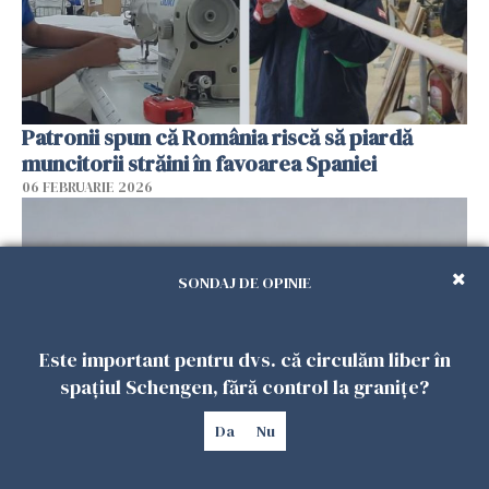
Patronii spun că România riscă să piardă
muncitorii străini în favoarea Spaniei
06 FEBRUARIE 2026
SONDAJ DE OPINIE
Este important pentru dvs. că circulăm liber în
spațiul Schengen, fără control la granițe?
Da
Nu
Muncitori români exploatați de clanul „Muti”
în Spania: 17 arestări în urma unui raid al