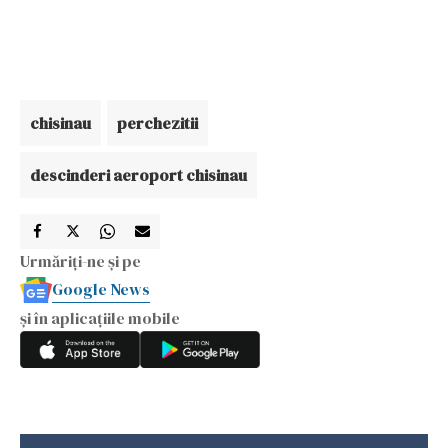
chisinau
perchezitii
descinderi aeroport chisinau
Urmăriți-ne și pe
Google News
și în aplicațiile mobile