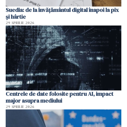
Suedia: de la învățământul digital înapoi la pix
și hârtie
29 APRILIE 2026
Centrele de date folosite pentru AI, impact
major asupra mediului
29 APRILIE 2026