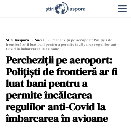
StiriDiaspora
›
Social
›
Percheziții pe aeroport: Polițiști de
frontieră ar fi luat bani pentru a permite încălcarea regulilor anti-
Covid la îmbarcarea în avioane
Percheziții pe aeroport:
Polițiști de frontieră ar fi
luat bani pentru a
permite încălcarea
regulilor anti-Covid la
îmbarcarea în avioane