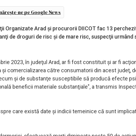
ărește-ne pe Google News
ţii Organizate Arad şi procurorii DIICOT fac 13 percheziţ
anţi de droguri de risc şi de mare risc, suspecţii urmând 
rie 2023, în judeţul Arad, ar fi fost constituit şi ar fi acţio
ea şi comercializarea către consumatorii din acest judeţ, d
 precum şi de substanţe susceptibile să producă efecte ps
ţională beneficii materiale substanţiale", a transmis Inspec
spre care există date şi indicii temeinice că sunt implicat
andarmeriei, efectuează marţi dimineaţa peste 50 de acţiun