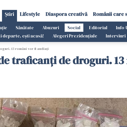
Știri
Lifestyle
Diaspora creativă
Românii care 
ație
Sănătate
Abuzuri
Social
Editorial
Info-
ti departe, ești acasă!
Alegeri Prezidențiale
Interviuri
oguri. 13 români vor fi audiați
de traficanţi de droguri. 13