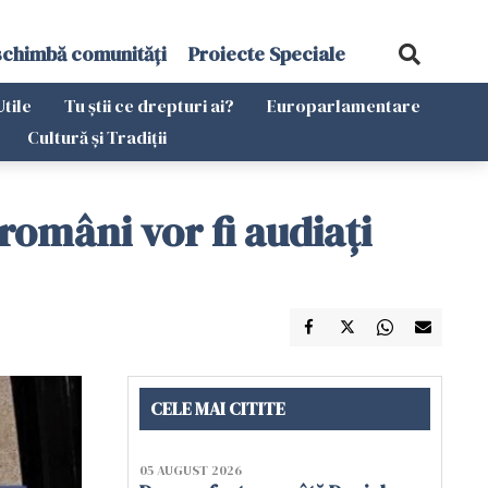
schimbă comunități
Proiecte Speciale
Utile
Tu știi ce drepturi ai?
Europarlamentare
Cultură și Tradiții
 români vor fi audiați
CELE MAI CITITE
05 AUGUST 2026