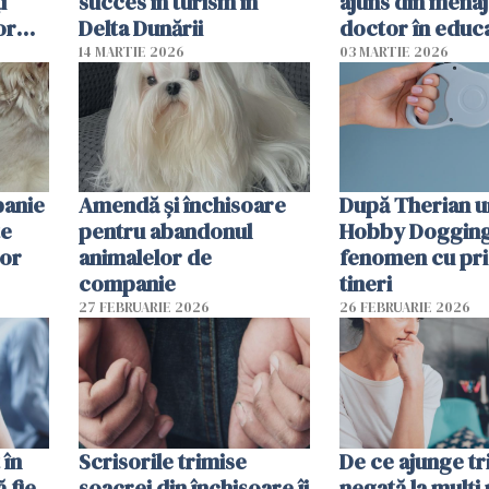
i
succes în turism în
ajuns din mena
or
Delta Dunării
doctor în educ
14 MARTIE 2026
03 MARTIE 2026
panie
Amendă și închisoare
După Therian 
te
pentru abandonul
Hobby Dogging,
lor
animalelor de
fenomen cu pri
companie
tineri
27 FEBRUARIE 2026
26 FEBRUARIE 2026
 în
Scrisorile trimise
De ce ajunge tr
ă fie
soacrei din închisoare îi
negată la mulți