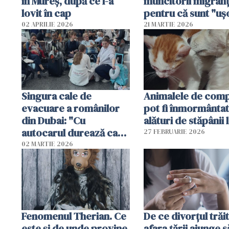
în Mureș, după ce l-a
muncitorii migranț
lovit în cap
pentru că sunt "uş
dispensabili"
02 APRILIE 2026
21 MARTIE 2026
Singura cale de
Animalele de com
evacuare a românilor
pot fi înmormânta
din Dubai: "Cu
alături de stăpânii 
autocarul durează cam
27 FEBRUARIE 2026
două zile"
02 MARTIE 2026
Fenomenul Therian. Ce
De ce divorțul trăit
este și de unde provine.
afara țării ajunge s