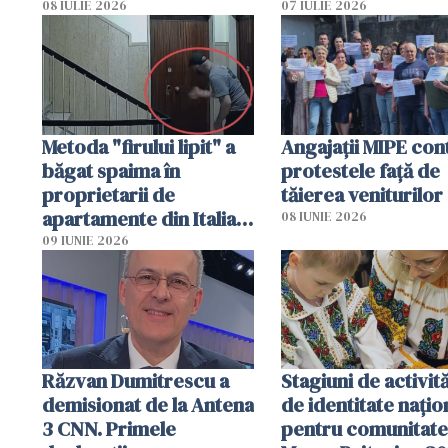
arestat
puși să lase la poar
08 IULIE 2026
07 IULIE 2026
genți cu aur și bani
Metoda "firului lipit" a
Angajaţii MIPE con
băgat spaima în
protestele faţă de
proprietarii de
tăierea veniturilor
apartamente din Italia.
08 IUNIE 2026
Poliția, sesizată
09 IUNIE 2026
Răzvan Dumitrescu a
Stagiuni de activită
demisionat de la Antena
de identitate națio
3 CNN. Primele
pentru comunitate