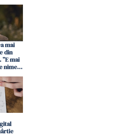
ea mai
e din
 ”E mai
e nimeni
”
gital
hârtie