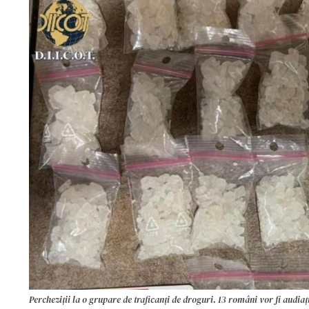
Percheziţii la o grupare de traficanţi de droguri. 13 români vor fi audiaț