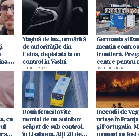
Mașină de lux, urmărită
Germania și D
i
de autoritățile din
mențin controal
u
Cehia, depistată la un
frontieră. Preg
ina.
control în Vaslui
centre pentru m
caută
respinși din UE
14 IULIE 2026
09 IULIE 2026
Două femei lovite
Incendii de veg
a, cu
mortal de un autobuz
uriașe în Franța
ul
scăpat de sub control,
și Portugalia. M
erau
în Lisabona. Alți 20 de
oameni au fost 