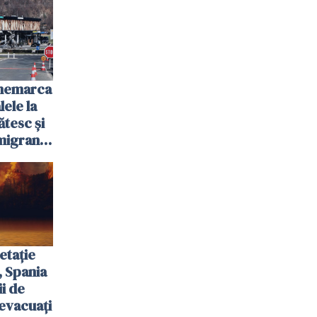
anemarca
ele la
ătesc și
igranții
etație
, Spania
ii de
evacuați