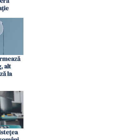
jeră
ație
urmează
 alt
ză la
istețea
 români