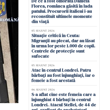
De ce a fost omorâtă Daniela
Florea, românca găsită în lada
patului. Procurorii italieni i-au
reconstituit ultimele momente
din viață
05 AUGUST 2026
Situație critică în Ceuta:
Migranții au plecat, dar au lăsat
în urma lor peste 1.000 de copii.
Centrele de protecție sunt
sufocate
05 AUGUST 2026
Atac în centrul Londrei. Patru
bărbați au fost înjunghiați, iar o
femeie a fost arestată
06 AUGUST 2026
S-a aflat cine este femeia care a
înjunghiat 4 bărbați în centrul
Londrei. Atacul Stellei, de 44 de
ani, explicat de anchetatori