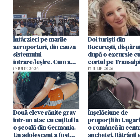
Întârzieri pe marile
Doi turiști din
aeroporturi, din cauza
București, dispăruț
sistemului
după o excursie c
intrare/ieșire. Cum a
cortul pe Transalp
ajuns o femeie să fie
Poliția și familia îi 
19 IULIE 2026
17 IULIE 2026
arestată în Cluj-Napoca
Două eleve rănite grav
Înșelăciune de
într-un atac cu cuțitul la
proporții în Ungari
o școală din Germania.
o româncă în centr
Un adolescent a fost
anchetei. Bătrânii 