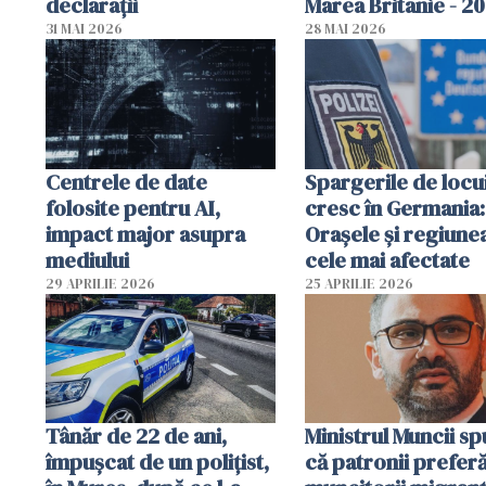
declarații
Marea Britanie - 2
31 MAI 2026
28 MAI 2026
Centrele de date
Spargerile de locu
folosite pentru AI,
cresc în Germania:
impact major asupra
Orașele și regiune
mediului
cele mai afectate
29 APRILIE 2026
25 APRILIE 2026
Tânăr de 22 de ani,
Ministrul Muncii s
împușcat de un polițist,
că patronii prefer