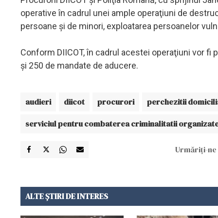
operative în cadrul unei ample operaţiuni de destruct
persoane şi de minori, exploatarea persoanelor vulner
Conform DIICOT, în cadrul acestei operaţiuni vor fi
şi 250 de mandate de aducere.
audieri
diicot
procurori
perchezitii domicil
serviciul pentru combaterea criminalitatii organizat
Urmăriți-ne 
ALTE ȘTIRI DE INTERES