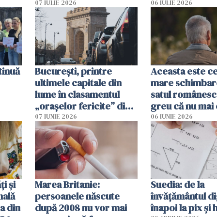
tă
oameni sunt răniți
07 IULIE 2026
06 IULIE 2026
tinuă
București, printre
Aceasta este c
ultimele capitale din
mare schimbar
lume în clasamentul
satul românesc.
„orașelor fericite” din
greu că nu mai 
2026
pe-aici, prin jur
07 IUNIE 2026
06 IUNIE 2026
ți și
Marea Britanie:
Suedia: de la
nală
persoanele născute
învățământul di
a din
după 2008 nu vor mai
înapoi la pix și 