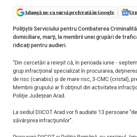
Adaugă-ne ca sursă preferată în Google
Urm
Poliţiştii Serviciului pentru Combaterea Criminalită
domiciliare, marţi, la membrii unei grupări de trafic
ridicaţi pentru audieri.
"Din cercetări a reieşit că, în perioada iunie - septemb
grup infracţional specializat în procurarea, deţiner
de risc (canabis) şi de mare risc, 3-CMC (cristal),
Membrii grupului ar fi obţinut din activitatea infrac
Poliţie Judeţean Arad.
La sediul DIICOT Arad vor fi audiate 13 persoane "de
săvârşirea infracţiunilor".
Procurorii DIICOT şi Poliţia Română, cu sprijinul J