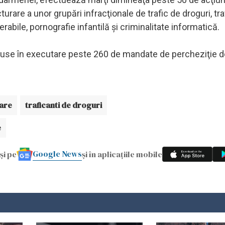
urare a unor grupări infracţionale de trafic de droguri, tra
abile, pornografie infantilă şi criminalitate informatică.
 puse în executare peste 260 de mandate de percheziţie d
iare
traficanti de droguri
e
Google News
și pe
și în aplicațiile mobile