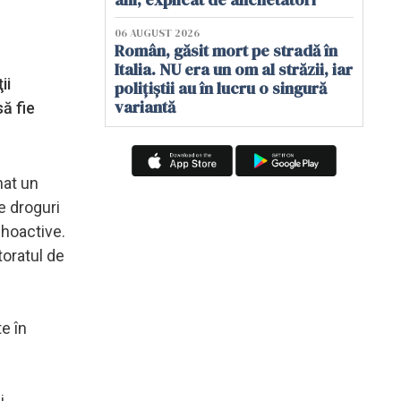
06 AUGUST 2026
Român, găsit mort pe stradă în
Italia. NU era un om al străzii, iar
ii
polițiștii au în lucru o singură
variantă
să fie
nat un
e droguri
ihoactive.
toratul de
e în
i