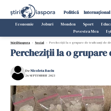
Politică
Internațional
Economie
Joburi
Monden
Sport
Educ
Povestea Mea
Eș
StiriDiaspora
›
Social
›
Percheziţii la o grupare de traficanţi de dr
Percheziţii la o grupare 
De
Nicoleta Baciu
26 SEPTEMBRIE 2023