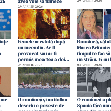
026
avea voie să fumeze
29 APRILIE 2026
29 APRILIE 2026
ințe
Femeie arestată după
Româncă, sătul
un incendiu. Ar fi
Marea Britanie:
a
provocat sau ar fi
timpul te fac să
permis moartea a doi
un străin. Ei nu
copii de 1 an și 3 ani
ca noi. În Româ
25 APRILIE 2026
04 APRILIE 2026
oamenii sunt alt
pune
O româncă și un italian
O româncă a ple
ă
descriu o poveste de
Spania fără nimi