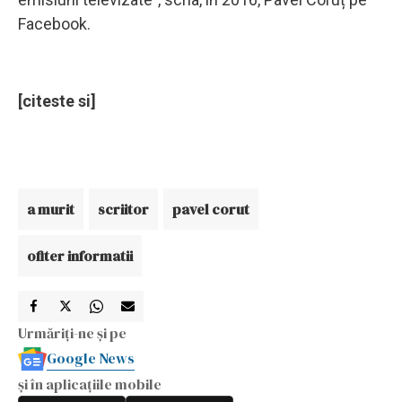
Facebook.
[citeste si]
a murit
scriitor
pavel corut
ofiter informatii
Urmăriți-ne și pe
Google News
și în aplicațiile mobile