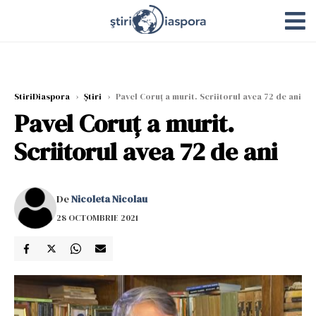
StiriDiaspora
›
Știri
›
Pavel Coruț a murit. Scriitorul avea 72 de ani
Pavel Coruț a murit.
Scriitorul avea 72 de ani
De
Nicoleta Nicolau
28 OCTOMBRIE 2021