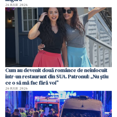
26 IULIE 2026
Cum au devenit două românce de neînlocuit
într-un restaurant din SUA. Patronul: „Nu știu
ce o să mă fac fără voi”
26 IULIE 2026