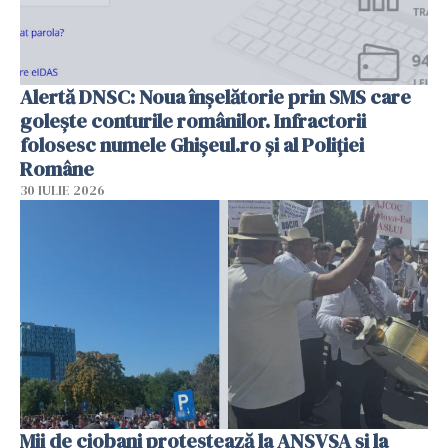
Alertă DNSC: Noua înșelătorie prin SMS care
golește conturile românilor. Infractorii
folosesc numele Ghișeul.ro și al Poliției
Române
30 IULIE 2026
Mii de ciobani protestează la ANSVSA și la