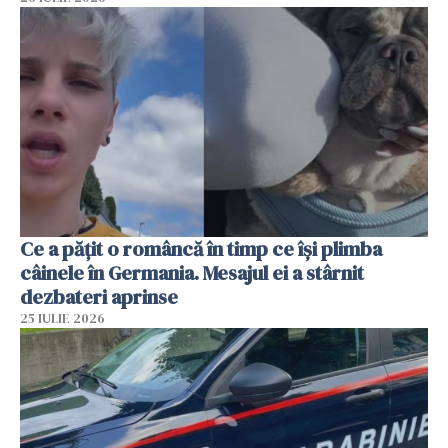
Ce a pățit o româncă în timp ce își plimba
câinele în Germania. Mesajul ei a stârnit
dezbateri aprinse
25 IULIE 2026