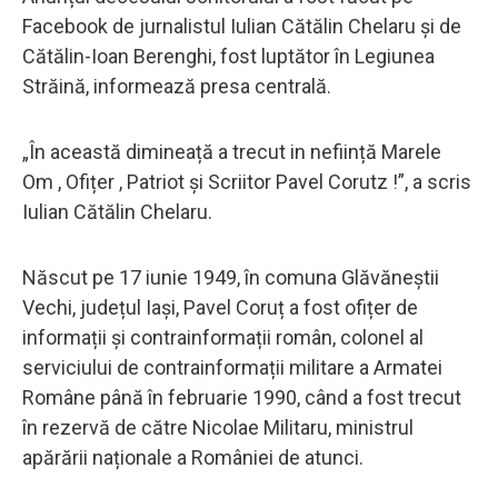
Facebook de jurnalistul Iulian Cătălin Chelaru și de
Cătălin-Ioan Berenghi, fost luptător în Legiunea
Străină, informează presa centrală.
„În această dimineață a trecut in neființă Marele
Om , Ofițer , Patriot și Scriitor Pavel Corutz !”, a scris
Iulian Cătălin Chelaru.
Născut pe 17 iunie 1949, în comuna Glăvăneștii
Vechi, județul Iași, Pavel Coruț a fost ofițer de
informații și contrainformații român, colonel al
serviciului de contrainformații militare a Armatei
Române până în februarie 1990, când a fost trecut
în rezervă de către Nicolae Militaru, ministrul
apărării naționale a României de atunci.