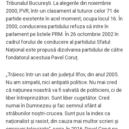
Tribunalul București. La alegerile din noiembrie
2000, PVR, într-un clasament al tuturor celor 71 de
partide existente în acel moment, ocupa locul 16. În
2000, conducerea partidului refuza să intre în
parlament pe listele PRM. În 26 octombrie 2002 în
cadrul forului de conducere al partidului Sfatul
Național este propusă dizolvarea partidului de către
fondatorul acestuia Pavel Coruț.
„Trăiesc într-un sat din județul Ilfov, din anul 2005.
Nu am simpatii, nici antipatii politice. Nu mai cred
că națiunea noastră va fi salvată de politicieni, ci de
liber întreprinzători. Sunt liber cugetător. Cred
numai în Dumnezeu și fac semnul sfânt al
străbunilor noștri-crucea. Sunt pus la index ca
naționalist și rasist, din cauza mai multor scrieri și
emisiuni televizate”, scria, în 2016, Pavel Coruț pe