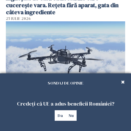
cucerește vara. Rețeta fără aparat, gata din
câteva ingrediente
25 IULIE 2026
SONDAJ DE OPINIE
Încă o dronă a fost doborâtă de un F-16
românesc după ce a intrat ilegal în spațiul
Credeți că UE a adus beneficii României?
aerian al României
25 IULIE 2026
Da
Nu