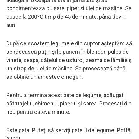
condimentează cu sare, piper și ulei de masline. Se
coace la 200ºC timp de 45 de minute, până devin
aurii.
După ce scoatem legumele din cuptor așteptăm să
se răcească puțin și le punem în blender: pulpa de
vinete, ceapa, cățelul de usturoi, zeama de lămâie și
un strop de ulei de măsline. Se procesează până
se obține un amestec omogen.
Pentru a termina acest pate de legume, adăugați
pătrunjelul, chimenul, piperul și sarea. Procesați din
nou pentru câteva minute.
Este gata! Puteți să serviți pateul de legume! Poftă
bună!