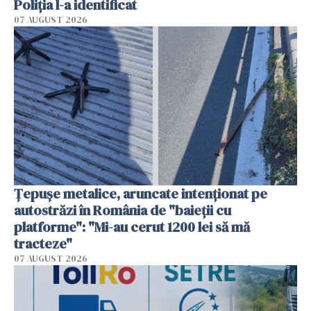
Poliția l-a identificat
07 AUGUST 2026
Țepușe metalice, aruncate intenționat pe
autostrăzi în România de "baieții cu
platforme": "Mi-au cerut 1200 lei să mă
tracteze"
07 AUGUST 2026