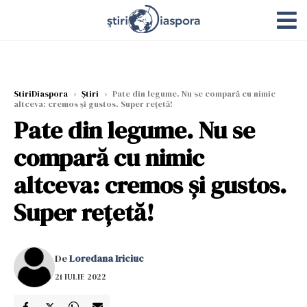
StiriDiaspora
›
Știri
›
Pate din legume. Nu se compară cu nimic
altceva: cremos și gustos. Super rețetă!
Pate din legume. Nu se
compară cu nimic
altceva: cremos și gustos.
Super rețetă!
De
Loredana Iriciuc
21 IULIE 2022