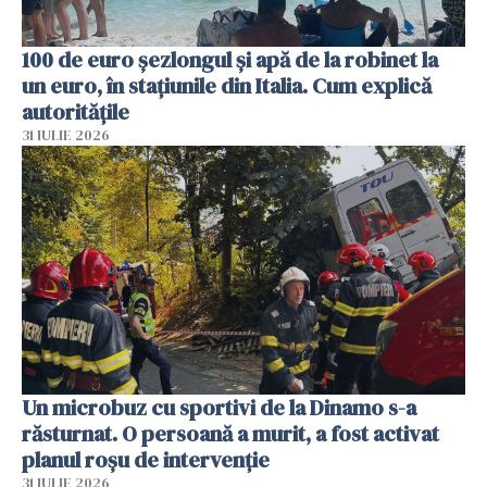
100 de euro șezlongul și apă de la robinet la
un euro, în stațiunile din Italia. Cum explică
autoritățile
31 IULIE 2026
Un microbuz cu sportivi de la Dinamo s-a
răsturnat. O persoană a murit, a fost activat
planul roșu de intervenție
31 IULIE 2026