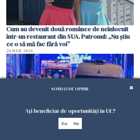
Cum au devenit două românce de neînlocuit
într-un restaurant din SUA. Patronul: „Nu știu
ce o să mă fac fără voi”
26 IULIE 2026
SONDAJ DE OPINIE
Ați beneficiat de oportunități în UE?
Da
Nu
Teroare la Berlin, în timpul Gay Pride: o dubiță
a intrat în mulțime. Un mort și 15 răniți