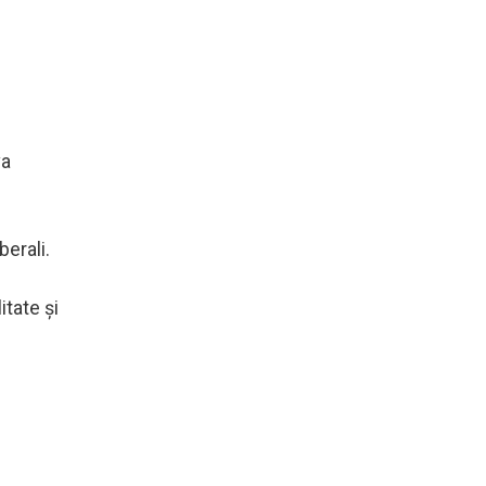
va
berali.
itate şi