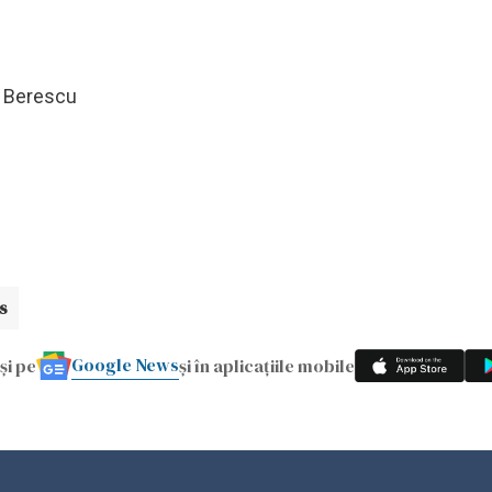
ca Berescu
s
Google News
și pe
și în aplicațiile mobile