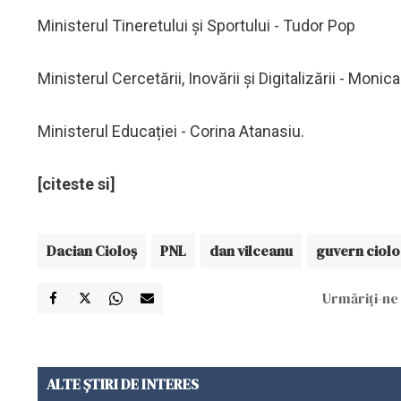
Ministerul Tineretului și Sportului - Tudor Pop
Ministerul Cercetării, Inovării și Digitalizării - Moni
Ministerul Educației - Corina Atanasiu.
[citeste si]
Dacian Cioloş
PNL
dan vilceanu
guvern ciolo
Urmăriți-ne 
ALTE ȘTIRI DE INTERES