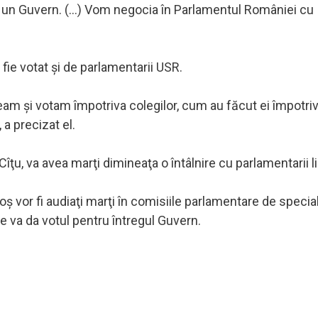
a un Guvern. (...) Vom negocia în Parlamentul României cu
 fie votat şi de parlamentarii USR.
 şi votam împotriva colegilor, cum au făcut ei împotri
a precizat el.
Cîţu, va avea marţi dimineaţa o întâlnire cu parlamentarii li
 vor fi audiaţi marţi în comisiile parlamentare de special
se va da votul pentru întregul Guvern.