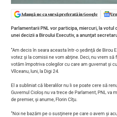
Adaugă-ne ca sursă preferată în Google
Urm
Parlamentarii PNL vor participa, miercuri, la votul 
unei decizii a Biroului Executiv, a anunţat secretaru
"Am decis în seara aceasta într-o şedinţă de Birou 
votez şi la comisii ne vom abţine. Deci, nu vrem să 
votăm împotriva colegilor cu care am guvernat şi cu
Vîlceanu, luni, la Digi 24.
El a subliniat că liberalilor nu li se poate cere să r
Guvernul Cioloş nu va trece de Parlament, PNL va m
de premier, şi anume, Florin Cîţu.
"Noi ne bazăm pe o susţinere pe care o avem şi acu