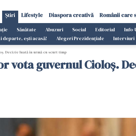
Știri
Lifestyle
Diaspora creativă
Românii care 
ație
Sănătate
Abuzuri
Social
Editorial
Info-
ti departe, ești acasă!
Alegeri Prezidențiale
Interviuri
ș. Decizie luată în urmă cu scurt timp
r vota guvernul Cioloș. Dec