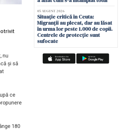
a aflat cum s-a întâmplat totul
05 AUGUST 2026
Situație critică în Ceuta:
Migranții au plecat, dar au lăsat
în urma lor peste 1.000 de copii.
otrivit
Centrele de protecție sunt
sufocate
, nu
ncă şi să
at
 după ce
 propunere
rânge 180