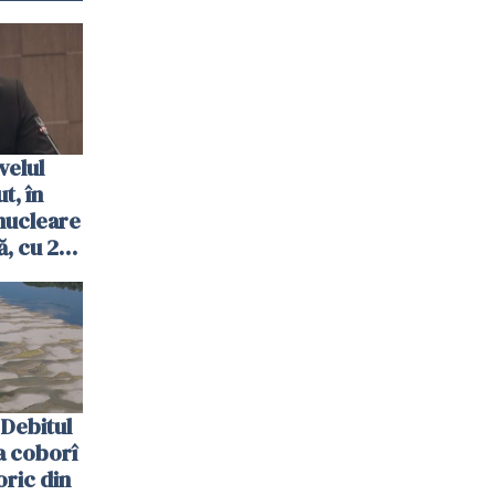
velul
t, în
nucleare
, cu 2
 trecută
Debitul
a coborî
oric din