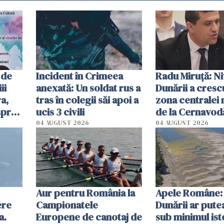
 de
Incident în Crimeea
Radu Miruţă: Ni
ii
anexată: Un soldat rus a
Dunării a crescu
a,
tras în colegii săi apoi a
zona centralei 
spre
ucis 3 civili
de la Cernavodă
olum
cm faţă de ziua
04 AUGUST 2026
04 AUGUST 2026
Aur pentru România la
Apele Române: 
ere
Campionatele
Dunării ar pute
a.
Europene de canotaj de
sub minimul ist