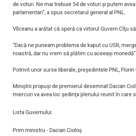
de voturi. Ne mai trebuie 54 de voturi şi putem ave
parlamentari", a spus secretarul general al PNL.
Vîlceanu a arătat că speră ca viitorul Guvern Cîţu să
"Dacă ne puneam problema de kaput cu USR, mergeam
noastră, dar nu vrem să plătim cu aceeaşi monedă", 
Potrivit unor surse liberale, preşedintele PNL, Florin 
Miniştrii propuşi de premierul desemnat Dacian Cioloş
miercuri va avea loc şedinţa plenului reunit în care 
Lista Guvernului:
Prim ministru - Dacian Cioloș