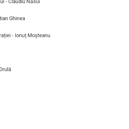
ui - Claudiu Năsui
stian Ghinea
trației - Ionuț Moșteanu
 Drulă