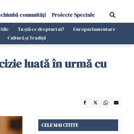
schimbă comunități
Proiecte Speciale
Utile
Tu știi ce drepturi ai?
Europarlamentare
Cultură și Tradiții
izie luată în urmă cu
CELE MAI CITITE