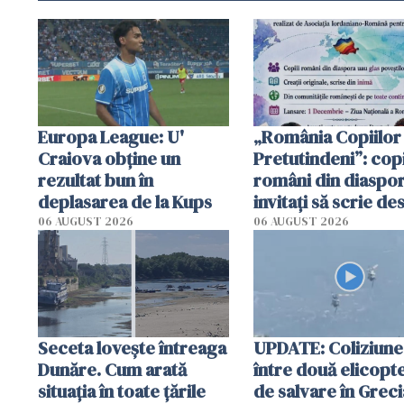
Europa League: U'
„România Copiilor
Craiova obține un
Pretutindeni”: copi
rezultat bun în
români din diaspor
deplasarea de la Kups
invitați să scrie de
România într-un v
06 AUGUST 2026
06 AUGUST 2026
special
Seceta lovește întreaga
UPDATE: Coliziune
Dunăre. Cum arată
între două elicopt
situația în toate țările
de salvare în Greci