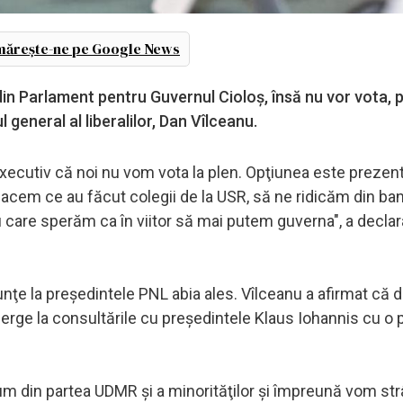
ărește-ne pe Google News
din Parlament pentru Guvernul Cioloş, însă nu vor vota, p
l general al liberalilor, Dan Vîlceanu.
Executiv că noi nu vom vota la plen. Opţiunea este prezent
facem ce au făcut colegii de la USR, să ne ridicăm din ba
 care sperăm ca în viitor să mai putem guverna", a declar
enunţe la preşedintele PNL abia ales. Vîlceanu a afirmat că
erge la consultările cu preşedintele Klaus Iohannis cu o
m din partea UDMR şi a minorităţilor şi împreună vom st