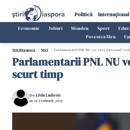
Politică
Internațional
Economie
Joburi
Monden
Sport
Educ
Povestea Mea
Eș
StiriDiaspora
›
Știri
›
Parlamentarii PNL NU vor vota guvernul Ciolo
Parlamentarii PNL NU vo
scurt timp
De
Liviu Ludovic
18 OCTOMBRIE 2021