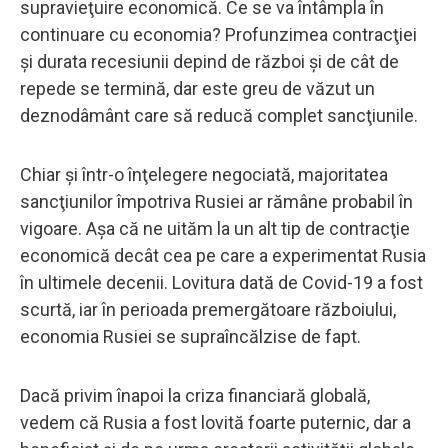
supravieţuire economică. Ce se va întâmpla în
continuare cu economia? Profunzimea contracţiei
şi durata recesiunii depind de război şi de cât de
repede se termină, dar este greu de văzut un
deznodâmânt care să reducă complet sancţiunile.
Chiar şi într-o înţelegere negociată, majoritatea
sancţiunilor împotriva Rusiei ar rămâne probabil în
vigoare. Aşa că ne uităm la un alt tip de contracţie
economică decât cea pe care a experimentat Rusia
în ultimele decenii. Lovitura dată de Covid-19 a fost
scurtă, iar în perioada premergătoare războiului,
economia Rusiei se supraîncălzise de fapt.
Dacă privim înapoi la criza financiară globală,
vedem că Rusia a fost lovită foarte puternic, dar a