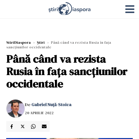
StiriDiaspora
›
Știri
›
Până când va rezista Rusia în faţa
sancţiunilor occidentale
Până când va rezista
Rusia în faţa sancţiunilor
occidentale
De
Gabriel Nuță-Stoica
20 APRILIE 2022