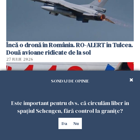
Încă o dronă în România. RO-ALERT în Tulcea.
Două avioane ridicate de la sol
27 IULIE 2026
SONDAJ DE OPINIE
Este important pentru dvs. că circulăm liber în
spațiul Schengen, fără control la granițe?
Da
Nu
Mobilizare în Buzău. Pompierii au efectuat