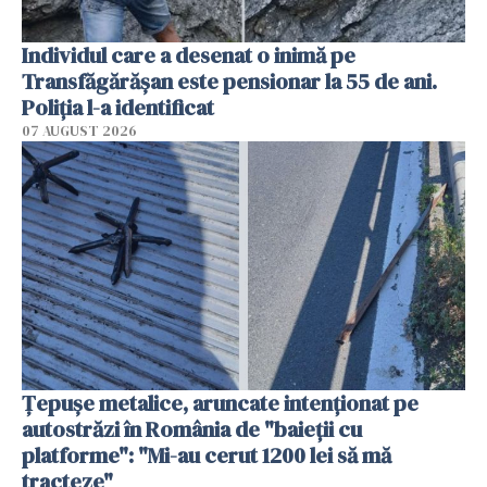
Individul care a desenat o inimă pe
Transfăgărășan este pensionar la 55 de ani.
Poliția l-a identificat
07 AUGUST 2026
Țepușe metalice, aruncate intenționat pe
autostrăzi în România de "baieții cu
platforme": "Mi-au cerut 1200 lei să mă
tracteze"