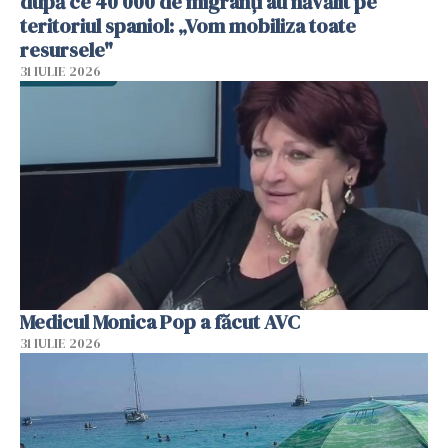
după ce 40 000 de migranți au năvălit pe
teritoriul spaniol: „Vom mobiliza toate
resursele"
31 IULIE 2026
Medicul Monica Pop a făcut AVC
31 IULIE 2026