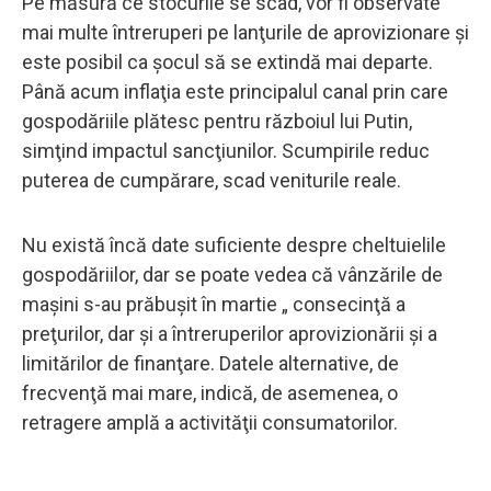
Pe măsură ce stocurile se scad, vor fi observate
mai multe întreruperi pe lanţurile de aprovizionare şi
este posibil ca şocul să se extindă mai departe.
Până acum inflaţia este principalul canal prin care
gospodăriile plătesc pentru războiul lui Putin,
simţind impactul sancţiunilor. Scumpirile reduc
puterea de cumpărare, scad veniturile reale.
Nu există încă date suficiente despre cheltuielile
gospodăriilor, dar se poate vedea că vânzările de
maşini s-au prăbuşit în martie „ consecinţă a
preţurilor, dar şi a întreruperilor aprovizionării şi a
limitărilor de finanţare. Datele alternative, de
frecvenţă mai mare, indică, de asemenea, o
retragere amplă a activităţii consumatorilor.