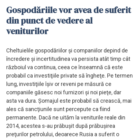
Gospodăriile vor avea de suferit
din punct de vedere al
veniturilor
Cheltuielile gospodăriilor şi companiilor depind de
încredere şi incertitudinea va persista atât timp cât
războiul va continua, ceea ce înseamnă că este
probabil ca investiţiile private să îngheţe. Pe termen
lung, investiţiile îşiv or reveni pe măsură ce
companiile găsesc noi furnizori şi noi pieţe, dar
asta va dura. Şomajul este probabil să crească, mai
ales că sancţiunile sunt percepute ca fiind
permanente. Dacă ne uităm la veniturile reale din
2014, acestea s-au prăbuşit după prăbuşirea
preţurilor petrolului, deoarece Rusia a suferit o