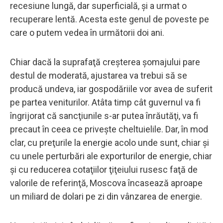
recesiune lungă, dar superficială, şi a urmat o
recuperare lentă. Acesta este genul de poveste pe
care o putem vedea în următorii doi ani.
Chiar dacă la suprafaţă creşterea şomajului pare
destul de moderată, ajustarea va trebui să se
producă undeva, iar gospodăriile vor avea de suferit
pe partea veniturilor. Atâta timp cât guvernul va fi
îngrijorat că sancţiunile s-ar putea înrăutăţi, va fi
precaut în ceea ce priveşte cheltuielile. Dar, în mod
clar, cu preţurile la energie acolo unde sunt, chiar şi
cu unele perturbări ale exporturilor de energie, chiar
şi cu reducerea cotaţiilor ţiţeiului rusesc faţă de
valorile de referinţă, Moscova încasează aproape
un miliard de dolari pe zi din vânzarea de energie.