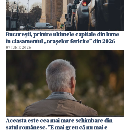
București, printre ultimele capitale din lume
în clasamentul „orașelor fericite” din 2026
07 IUNIE 2026
Aceasta este cea mai mare schimbare din
satul românesc. ”E mai greu că nu mai e