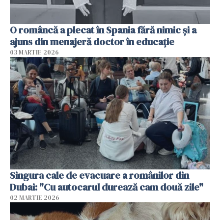
O româncă a plecat în Spania fără nimic și a
ajuns din menajeră doctor în educație
03 MARTIE 2026
Singura cale de evacuare a românilor din
Dubai: "Cu autocarul durează cam două zile"
02 MARTIE 2026