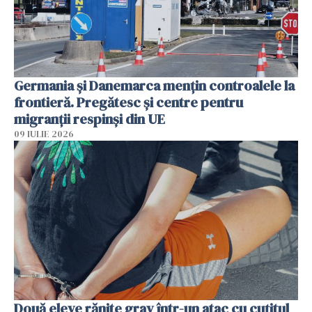
Germania și Danemarca mențin controalele la
frontieră. Pregătesc și centre pentru
migranții respinși din UE
09 IULIE 2026
Două eleve rănite grav într-un atac cu cuțitul