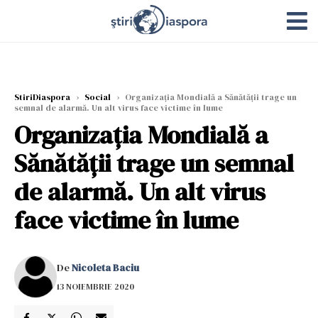
StiriDiaspora
›
Social
›
Organizația Mondială a Sănătății trage un
semnal de alarmă. Un alt virus face victime în lume
Organizația Mondială a
Sănătății trage un semnal
de alarmă. Un alt virus
face victime în lume
De
Nicoleta Baciu
13 NOIEMBRIE 2020