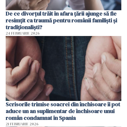
De ce divorțul trăit în afara țării ajunge să fie
resimțit ca traumă pentru românii familiști și
tradiționaliști?
24 FEBRUARIE 2026
Scrisorile trimise soacrei din închisoare îi pot
aduce un an suplimentar de închisoare unui
român condamnat în Spania
21 FEBRUARIE 2026