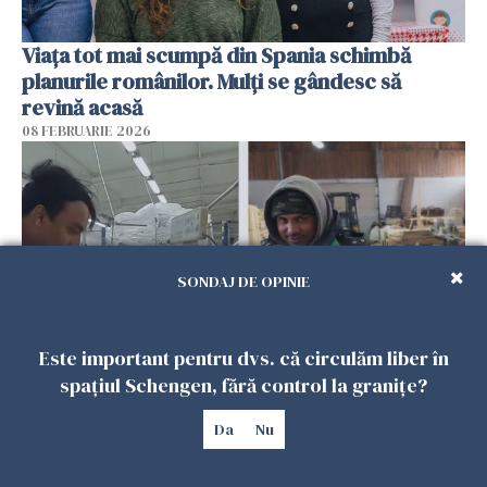
Viața tot mai scumpă din Spania schimbă
planurile românilor. Mulți se gândesc să
revină acasă
08 FEBRUARIE 2026
SONDAJ DE OPINIE
Este important pentru dvs. că circulăm liber în
spațiul Schengen, fără control la granițe?
Patronii spun că România riscă să piardă
muncitorii străini în favoarea Spaniei
Da
Nu
06 FEBRUARIE 2026