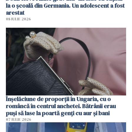
la o școală din Germania. Un adolescent a fost
arestat
08 IULIE 2026
Înșelăciune de proporții în Ungaria, cu o
româncă în centrul anchetei. Bătrânii erau
puși să lase la poartă genți cu aur și bani
07 IULIE 2026