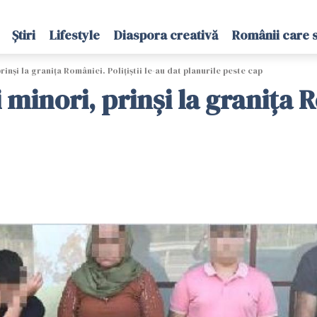
Știri
Lifestyle
Diaspora creativă
Românii care 
rinşi la graniţa României. Poliţiştii le-au dat planurile peste cap
i minori, prinşi la graniţa R