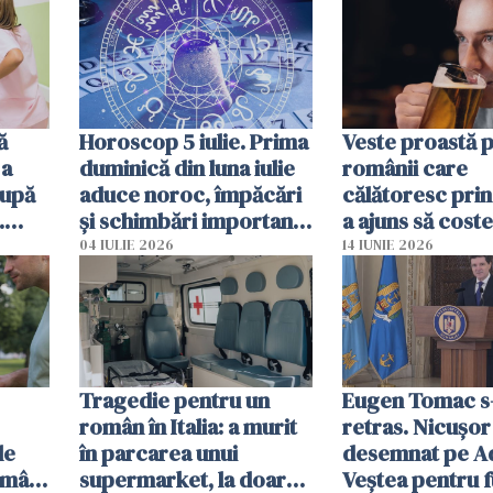
noastră”
ă
Horoscop 5 iulie. Prima
Veste proastă 
 a
duminică din luna iulie
românii care
după
aduce noroc, împăcări
călătoresc prin
.
și schimbări importante
a ajuns să coste
mor
pentru câteva zodii
de bere
04 IULIE 2026
14 IUNIE 2026
Tragedie pentru un
Eugen Tomac s
român în Italia: a murit
retras. Nicușor
le
în parcarea unui
desemnat pe A
omâni
supermarket, la doar
Veștea pentru f