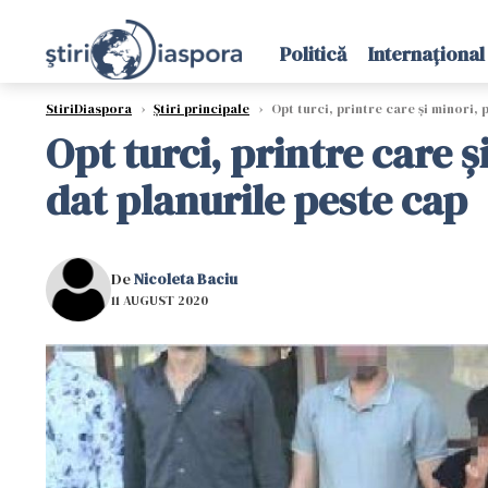
Politică
Internațional
StiriDiaspora
›
Știri principale
›
Opt turci, printre care şi minori, p
Opt turci, printre care ş
dat planurile peste cap
De
Nicoleta Baciu
11 AUGUST 2020