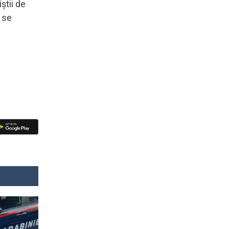
ştii de
e se