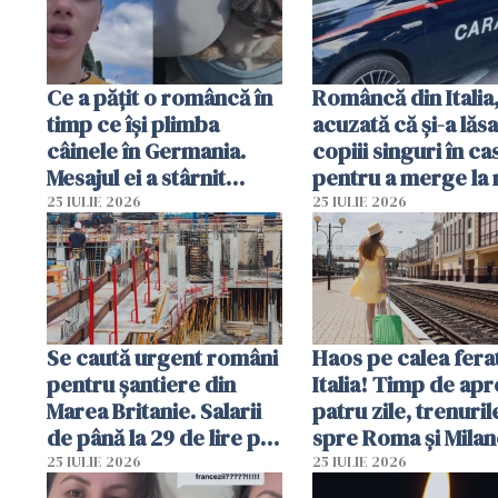
Ce a pățit o româncă în
Româncă din Italia
timp ce își plimba
acuzată că și-a lăsa
câinele în Germania.
copiii singuri în ca
Mesajul ei a stârnit
pentru a merge la 
dezbateri aprinse
Vecinii au dat alar
25 IULIE 2026
25 IULIE 2026
Se caută urgent români
Haos pe calea ferat
pentru șantiere din
Italia! Timp de ap
Marea Britanie. Salarii
patru zile, trenuril
de până la 29 de lire pe
spre Roma și Milan
oră
întârzia până la 3 
25 IULIE 2026
25 IULIE 2026