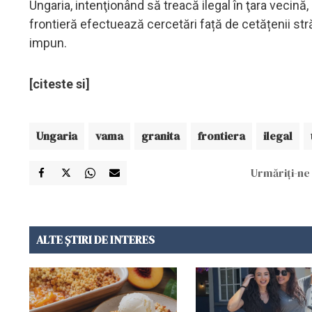
Ungaria, intenţionând să treacă ilegal în ţara vecină, 
frontieră efectuează cercetări față de cetățenii stră
impun.
[citeste si]
Ungaria
vama
granita
frontiera
ilegal
Urmăriți-ne 
ALTE ȘTIRI DE INTERES