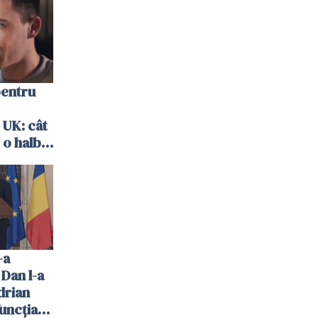
pentru
 UK: cât
 o halbă
-a
 Dan l-a
drian
uncția