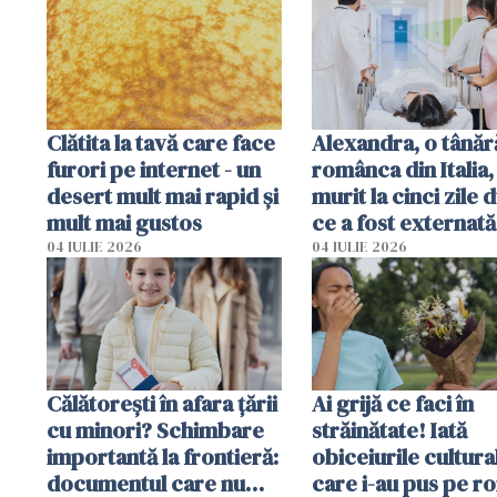
Clătita la tavă care face
Alexandra, o tânăr
furori pe internet - un
românca din Italia,
desert mult mai rapid și
murit la cinci zile 
mult mai gustos
ce a fost externată
Anchetă pentru o
04 IULIE 2026
04 IULIE 2026
din culpă
Călătorești în afara țării
Ai grijă ce faci în
cu minori? Schimbare
străinătate! Iată
importantă la frontieră:
obiceiurile cultura
documentul care nu
care i-au pus pe r