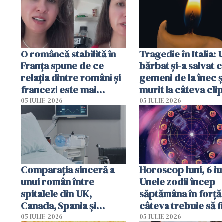
O româncă stabilită în
Tragedie în Italia: 
Franța spune de ce
bărbat și-a salvat c
relația dintre români și
gemeni de la înec ș
francezi este mai
murit la câteva cli
complicată decât pare
după ce i-a adus la
05 IULIE 2026
05 IULIE 2026
Comparația sinceră a
Horoscop luni, 6 iul
unui român între
Unele zodii încep
spitalele din UK,
săptămâna în forță 
Canada, Spania și
câteva trebuie să f
România
prudente
05 IULIE 2026
05 IULIE 2026