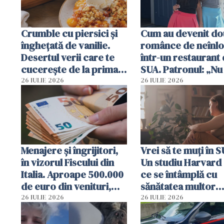
Crumble cu piersici și
Cum au devenit do
înghețată de vanilie.
românce de neînlo
Desertul verii care te
într-un restaurant 
cucerește de la prima
SUA. Patronul: „Nu 
lingură
ce o să mă fac fără
26 IULIE 2026
26 IULIE 2026
Menajere și îngrijitori,
Vrei să te muți în 
în vizorul Fiscului din
Un studiu Harvard 
Italia. Aproape 500.000
ce se întâmplă cu
de euro din venituri,
sănătatea multor
ascunși de autorități
imigranți
26 IULIE 2026
26 IULIE 2026