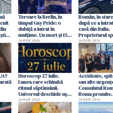
uă
Teroare la Berlin, în
Român, în stare
cuit
timpul Gay Pride: o
după ce a intrat
din
dubiță a intrat în
casă din Italia.
știu
mulțime. Un mort și 15
Proprietarul s
 voi”
răniți
s-a apărat cu un
26 IULIE 2026
26 IULIE 2026
SUA?
Horoscop 27 iulie.
Accidente, spit
arată
Lunea care schimbă
sau alte urgenț
ritmul săptămânii.
Consulatul Româ
Universul deschide uși
Roma promite
neașteptate pentru
intervenții în d
26 IULIE 2026
26 IULIE 2026
unele zodii
de ore