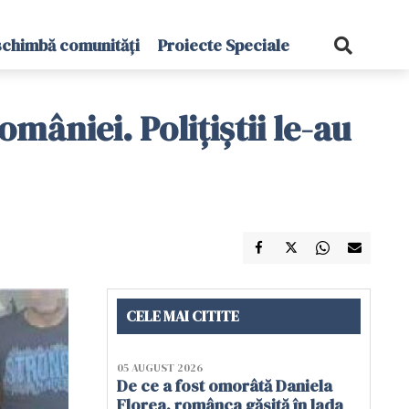
schimbă comunități
Proiecte Speciale
omâniei. Poliţiştii le-au
CELE MAI CITITE
05 AUGUST 2026
De ce a fost omorâtă Daniela
Florea, românca găsită în lada