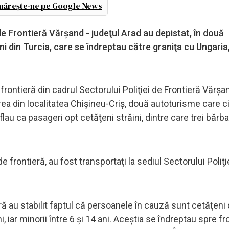
ărește-ne pe Google News
i de Frontieră Vărşand - judeţul Arad au depistat, în două
ni din Turcia, care se îndreptau către graniţa cu Ungaria
e frontieră din cadrul Sectorului Poliţiei de Frontieră Vărşan
irea din localitatea Chișineu-Criș, două autoturisme care ci
flau ca pasageri opt cetăţeni străini, dintre care trei bărbaţ
e frontieră, au fost transportaţi la sediul Sectorului Poliţi
tieră au stabilit faptul că persoanele în cauză sunt cetăţeni 
i, iar minorii între 6 şi 14 ani. Aceştia se îndreptau spre fr