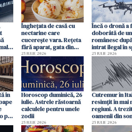
,
Înghețata de casă cu
Încă o dronă a 
t
nectarine care
doborâtă de un
să
cucerește vara. Rețeta
românesc după
mall.
fără aparat, gata din
intrat ilegal în 
ma
câteva ingrediente
aerian al Român
25 IULIE 2026
25 IULIE 2026
ă în
Horoscop duminică, 26
Cutremur în Ital
roape
iulie. Astrele răstoarnă
resimțit în mai
e
calculele pentru unele
regiuni. A trezi
o pot
zodii
oamenii din so
ore
un alt seism pr
25 IULIE 2026
25 IULIE 2026
o zi înainte