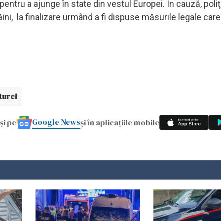
pentru a ajunge în state din vestul Europei. În cauză, poliţi
ini, la finalizare urmând a fi dispuse măsurile legale car
turci
Google News
și pe
și în aplicațiile mobile