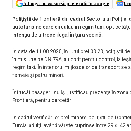
Adaugă-ne ca sursă preferată în Google
Urm
Poliţiştii de frontieră din cadrul Sectorului Poliţie
autoturisme care circulau în regim taxi, opt cetăţe
intenţia de a trece ilegal în ţara vecină.
În data de 11.08.2020, în jurul orei 00.20, poliţiştii d
în misiune pe DN 79A, au oprit pentru control, la ieş
regim taxi. În interiorul mijloacelor de transport se a
femeie şi patru minori.
Întrucât pasagerii nu îşi justificau prezenţa în zona d
Frontieră, pentru cercetări.
În cadrul verificărilor preliminare, poliţiştii de fron
Turcia, adulţii având vârste cuprinse între 29 şi 42 an