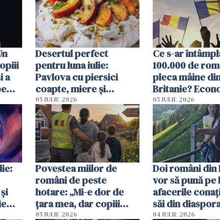
Un
Desertul perfect
Ce s-ar întâmpl
opiii
pentru luna iulie:
100.000 de rom
i a
Pavlova cu piersici
pleca mâine di
pe
coapte, miere și
Britanie? Econ
 mal
lavandă
resimți imediat
05 IULIE 2026
05 IULIE 2026
ie:
Povestea miilor de
Doi români din 
români de peste
vor să pună pe 
și
hotare: „Mi-e dor de
afacerile conaț
ie
țara mea, dar copiii
săi din diaspora
spun că Anglia e casa
ajută mai exact
05 IULIE 2026
04 IULIE 2026