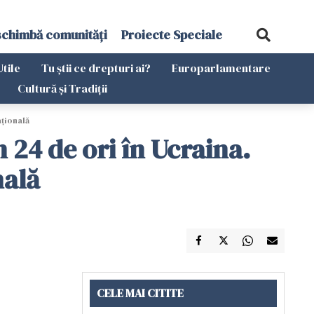
schimbă comunități
Proiecte Speciale
Utile
Tu știi ce drepturi ai?
Europarlamentare
Cultură și Tradiții
aţională
 24 de ori în Ucraina.
nală
CELE MAI CITITE