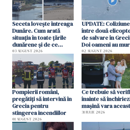
Seceta lovește întreaga
UPDATE: Coliziune
Dunăre. Cum arată
între două elicopt
situația în toate țările
de salvare în Greci
dunărene și de ce
Doi oameni au mur
România resimte
03 AUGUST 2026
02 AUGUST 2026
efectele, deși a plouat
în iulie
Pompierii români,
Ce trebuie să verif
pregătiţi să intervină în
înainte să închiriez
Grecia pentru
mașină vara aceas
stingerea incendiilor
31 IULIE 2026
01 AUGUST 2026