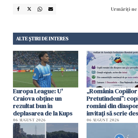
Urmăriți-ne 
ALTE ȘTIRI DE INTERES
Europa League: U'
„România Copiilor
Craiova obține un
Pretutindeni”: copi
rezultat bun în
români din diaspor
deplasarea de la Kups
invitați să scrie de
România într-un v
06 AUGUST 2026
06 AUGUST 2026
special