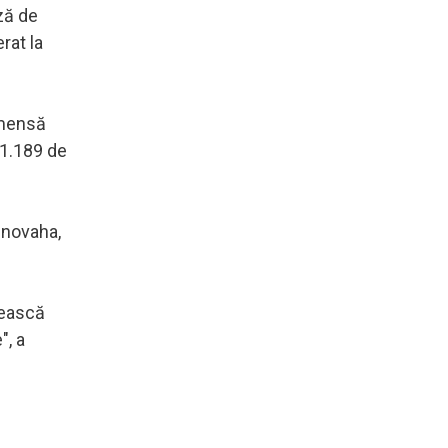
ză de
rat la
imensă
n 1.189 de
lnovaha,
sească
", a