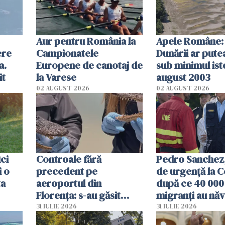
Aur pentru România la
Apele Române: 
ere
Campionatele
Dunării ar pute
a.
Europene de canotaj de
sub minimul ist
it
la Varese
august 2003
02 AUGUST 2026
02 AUGUST 2026
ici
Controale fără
Pedro Sanchez, 
i o
precedent pe
de urgență la C
ta
aeroportul din
după ce 40 000
Florența: s-au găsit
migranți au năv
capete de aligator și o
teritoriul spani
31 IULIE 2026
31 IULIE 2026
sumă imensă de bani
mobiliza toate