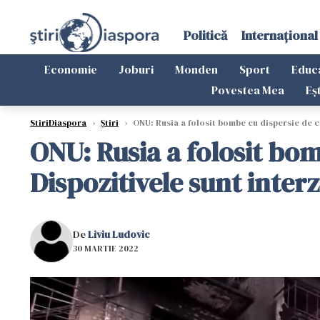
Politică
Internațional
Economie
Joburi
Monden
Sport
Educ
Povestea Mea
Eș
StiriDiaspora
›
Știri
›
ONU: Rusia a folosit bombe cu dispersie de cel
ONU: Rusia a folosit bom
Dispozitivele sunt interz
De
Liviu Ludovic
30 MARTIE 2022