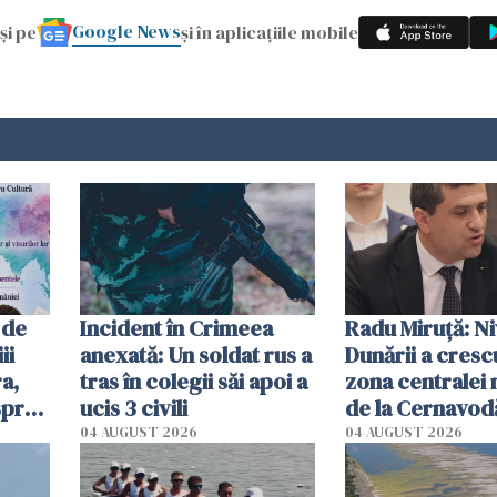
Google News
și pe
și în aplicațiile mobile
 de
Incident în Crimeea
Radu Miruţă: Ni
ii
anexată: Un soldat rus a
Dunării a crescu
a,
tras în colegii săi apoi a
zona centralei 
spre
ucis 3 civili
de la Cernavodă
olum
cm faţă de ziua
04 AUGUST 2026
04 AUGUST 2026