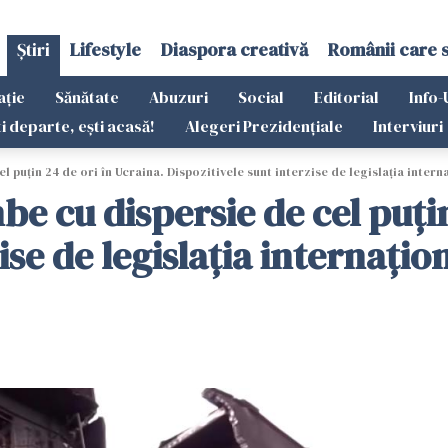
Știri
Lifestyle
Diaspora creativă
Românii care 
ație
Sănătate
Abuzuri
Social
Editorial
Info-
ti departe, ești acasă!
Alegeri Prezidențiale
Interviuri
 puţin 24 de ori în Ucraina. Dispozitivele sunt interzise de legislaţia intern
be cu dispersie de cel puţin
ise de legislaţia internaţio