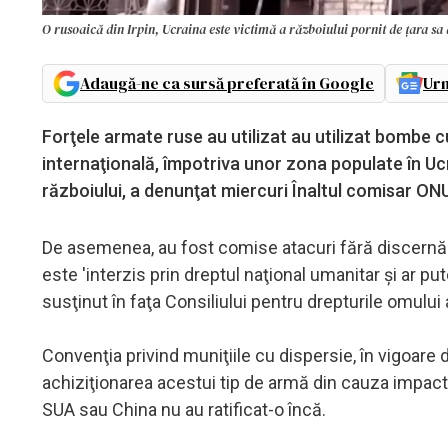
O rusoaică din Irpin, Ucraina este victimă a războiului pornit de țara sa 
Adaugă-ne ca sursă preferată în Google
Urm
Forţele armate ruse au utilizat au utilizat bombe cu 
internaţională, împotriva unor zona populate în Ucr
războiului, a denunţat miercuri Înaltul comisar ONU
De asemenea, au fost comise atacuri fără discernămân
este 'interzis prin dreptul naţional umanitar şi ar pu
susţinut în faţa Consiliului pentru drepturile omului a
Convenţia privind muniţiile cu dispersie, în vigoare d
achiziţionarea acestui tip de armă din cauza impactu
SUA sau China nu au ratificat-o încă.