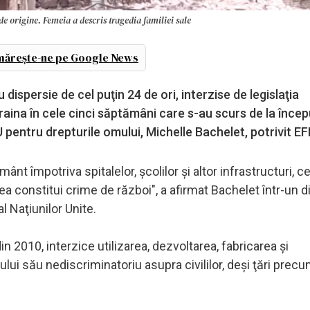
de origine. Femeia a descris tragedia familiei sale
ărește-ne pe Google News
dispersie de cel puţin 24 de ori, interzise de legislaţia
aina în cele cinci săptămâni care s-au scurs de la încep
 pentru drepturile omului, Michelle Bachelet, potrivit EF
t împotriva spitalelor, şcolilor şi altor infrastructuri, c
tea constitui crime de război", a afirmat Bachelet într-un 
l Naţiunilor Unite.
in 2010, interzice utilizarea, dezvoltarea, fabricarea şi
lui său nediscriminatoriu asupra civililor, deşi ţări precu