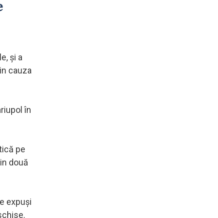
e
e, şi a
din cauza
riupol în
tică pe
ţin două
ie expuşi
schise.