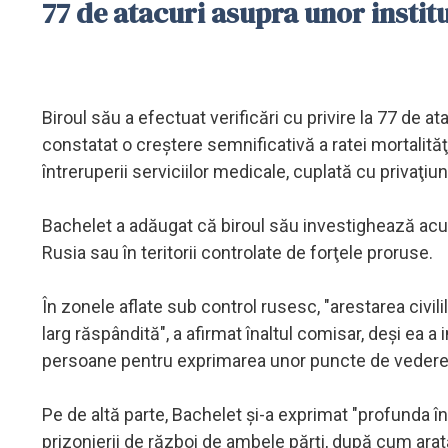
77 de atacuri asupra unor institu
Biroul său a efectuat verificări cu privire la 77 de at
constatat o creştere semnificativă a ratei mortalităţii
întreruperii serviciilor medicale, cuplată cu privaţiuni
Bachelet a adăugat că biroul său investighează acuzaţ
Rusia sau în teritorii controlate de forţele proruse.
În zonele aflate sub control rusesc, "arestarea civili
larg răspândită", a afirmat înaltul comisar, deşi ea a
persoane pentru exprimarea unor puncte de vedere pr
Pe de altă parte, Bachelet şi-a exprimat "profunda în
prizonierii de război de ambele părţi, după cum arat