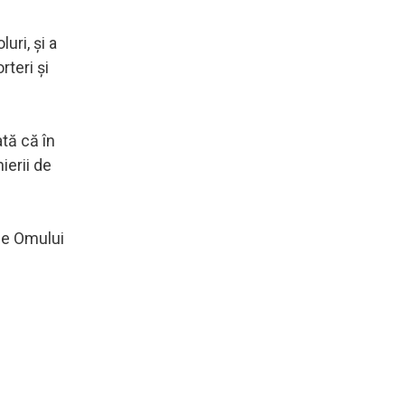
uri, şi a
rteri şi
tă că în
ierii de
ile Omului