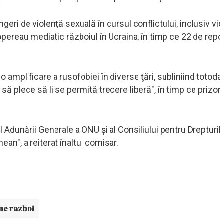
eri de violenţă sexuală în cursul conflictului, inclusiv viol
pereau mediatic războiul în Ucraina, în timp ce 22 de repo
amplificare a rusofobiei în diverse ţări, subliniind totoda
c să plece să li se permită trecere liberă", în timp ce prizon
 Adunării Generale a ONU şi al Consiliului pentru Dreptur
nean", a reiterat înaltul comisar.
me razboi