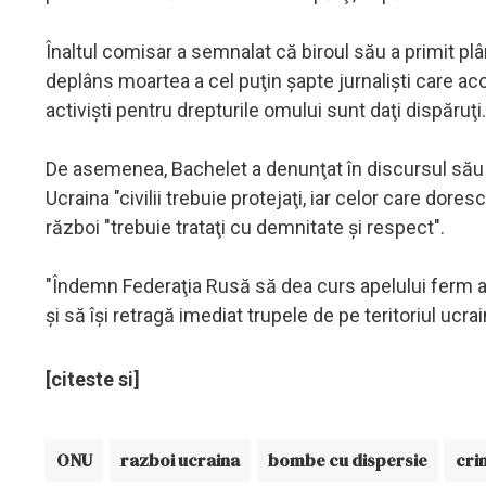
Înaltul comisar a semnalat că biroul său a primit plâng
deplâns moartea a cel puţin şapte jurnalişti care aco
activişti pentru drepturile omului sunt daţi dispăruţi.
De asemenea, Bachelet a denunţat în discursul său o 
Ucraina "civilii trebuie protejaţi, iar celor care dores
război "trebuie trataţi cu demnitate şi respect".
"Îndemn Federaţia Rusă să dea curs apelului ferm al
şi să îşi retragă imediat trupele de pe teritoriul ucrai
[citeste si]
ONU
razboi ucraina
bombe cu dispersie
cri