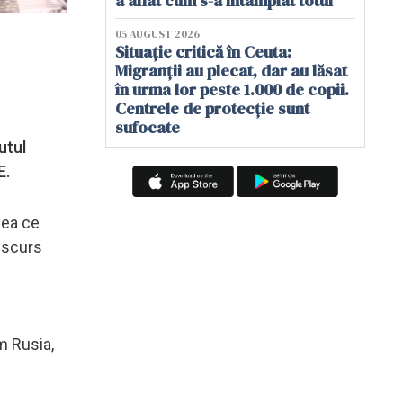
a aflat cum s-a întâmplat totul
05 AUGUST 2026
Situație critică în Ceuta:
Migranții au plecat, dar au lăsat
în urma lor peste 1.000 de copii.
Centrele de protecție sunt
sufocate
utul
E.
eea ce
discurs
m Rusia,