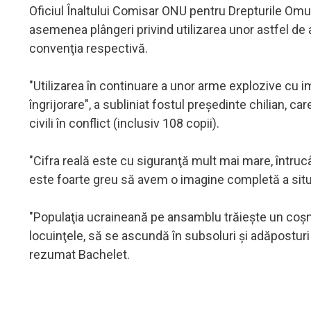
Oficiul Înaltului Comisar ONU pentru Drepturile Omul
asemenea plângeri privind utilizarea unor astfel de a
convenţia respectivă.
"Utilizarea în continuare a unor arme explozive cu 
îngrijorare", a subliniat fostul preşedinte chilian, c
civili în conflict (inclusiv 108 copii).
"Cifra reală este cu siguranţă mult mai mare, întruc
este foarte greu să avem o imagine completă a situaţ
"Populaţia ucraineană pe ansamblu trăieşte un coşm
locuinţele, să se ascundă în subsoluri şi adăposturi a
rezumat Bachelet.