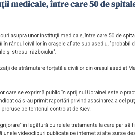
ţii medicale, între care 50 de spital
acuri asupra unor instituţii medicale, între care 50 de spital
 în rândul civililor în oraşele aflate sub asediu, "probabil 
le şi stresul războiului".
ii de strămutare forţată a civililor din oraşul asediat Ma
lor care se exprimă public în sprijinul Ucrainei este o prac
 indicat că s-au primit raportări privind asasinarea a cel pu
oruse pe teritoriul controlat de Kiev.
grijorare" în legătură cu relele tratamente la care par să f
ă unele videoclipuri publicate pe internet şi alte surse de