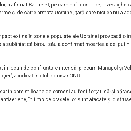
ui, a afirmat Bachelet, pe care ea îl conduce, investighea
rme şi de către armata Ucrainei, ţară care nici ea nu a ade
impact extins în zonele populate ale Ucrainei provoacă o 
are a subliniat că biroul său a confirmat moartea a cel puţi
ât în locuri de confruntare intensă, precum Mariupol şi Vo
iei", a indicat înaltul comisar ONU.
ar în care milioane de oameni au fost forţaţi să-şi pără
ntiaeriene, în timp ce oraşele lor sunt atacate şi distruse