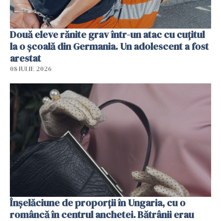
Două eleve rănite grav într-un atac cu cuțitul
la o școală din Germania. Un adolescent a fost
arestat
08 IULIE 2026
Înșelăciune de proporții în Ungaria, cu o
româncă în centrul anchetei. Bătrânii erau