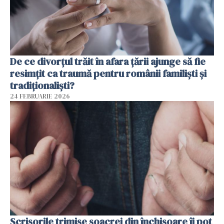
De ce divorțul trăit în afara țării ajunge să fie
resimțit ca traumă pentru românii familiști și
tradiționaliști?
24 FEBRUARIE 2026
Scrisorile trimise soacrei din închisoare îi pot