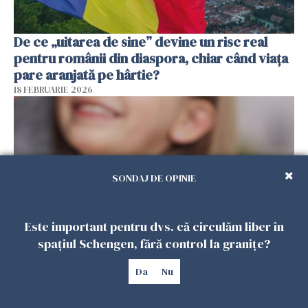
De ce „uitarea de sine” devine un risc real
pentru românii din diaspora, chiar când viața
pare aranjată pe hârtie?
18 FEBRUARIE 2026
SONDAJ DE OPINIE
Este important pentru dvs. că circulăm liber în
spațiul Schengen, fără control la granițe?
Alocație universală pentru copii în Spania.
Da
Nu
100.000 de români ar putea primi 200 de euro
lunar