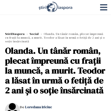
StiriDiaspora
›
Social
›
Olanda. Un tânăr român, plecat împreună
cu frații la muncă, a murit. Teodor a lăsat în urmă o fetiță de 2 ani și o
soție însărcinată
Olanda. Un tânăr român,
plecat împreună cu frații
la muncă, a murit. Teodor
a lăsat în urmă o fetiță de
2 ani și o soție însărcinată
De
Loredana Iriciuc