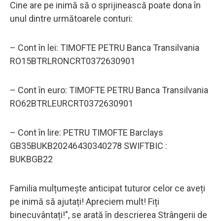
Cine are pe inimă să o sprijinească poate dona în
unul dintre următoarele conturi:
– Cont în lei: TIMOFTE PETRU Banca Transilvania
RO15BTRLRONCRT0372630901
– Cont în euro: TIMOFTE PETRU Banca Transilvania
RO62BTRLEURCRT0372630901
– Cont în lire: PETRU TIMOFTE Barclays
GB35BUKB20246430340278 SWIFTBIC :
BUKBGB22
Familia mulțumește anticipat tuturor celor ce aveți
pe inimă să ajutați! Apreciem mult! Fiți
binecuvântați!", se arată în descrierea Strângerii de