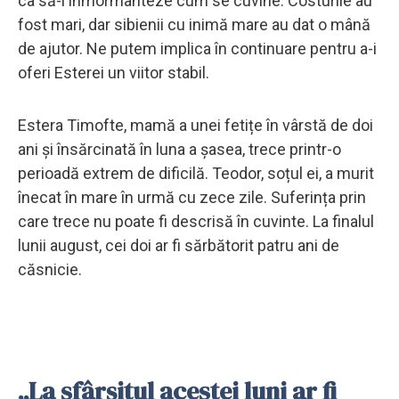
ca să-l înmormânteze cum se cuvine. Costurile au
fost mari, dar sibienii cu inimă mare au dat o mână
de ajutor. Ne putem implica în continuare pentru a-i
oferi Esterei un viitor stabil.
Estera Timofte, mamă a unei fetițe în vârstă de doi
ani și însărcinată în luna a șasea, trece printr-o
perioadă extrem de dificilă. Teodor, soțul ei, a murit
înecat în mare în urmă cu zece zile. Suferința prin
care trece nu poate fi descrisă în cuvinte. La finalul
lunii august, cei doi ar fi sărbătorit patru ani de
căsnicie.
„La sfârșitul acestei luni ar fi