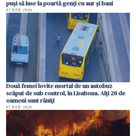
puși să lase la poartă genți cu aur și bani
07 IULIE 2026
Două femei lovite mortal de un autobuz
scăpat de sub control, în Lisabona. Alți 20 de
oameni sunt răniți
07 IULIE 2026