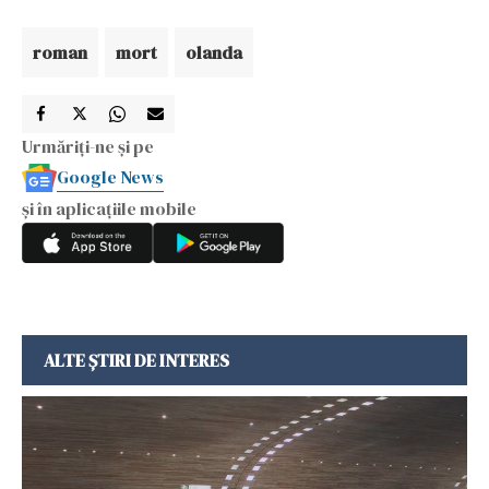
roman
mort
olanda
Urmăriți-ne și pe
Google News
și în aplicațiile mobile
ALTE ȘTIRI DE INTERES