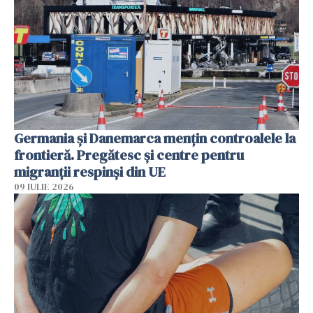
Germania și Danemarca mențin controalele la
frontieră. Pregătesc și centre pentru
migranții respinși din UE
09 IULIE 2026