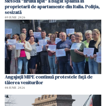
Metoda "firului lipit" a băgat spaima în
proprietarii de apartamente din Italia. Poliția,
sesizată
09 IUNIE 2026
Angajaţii MIPE continuă protestele faţă de
tăierea veniturilor
08 IUNIE 2026