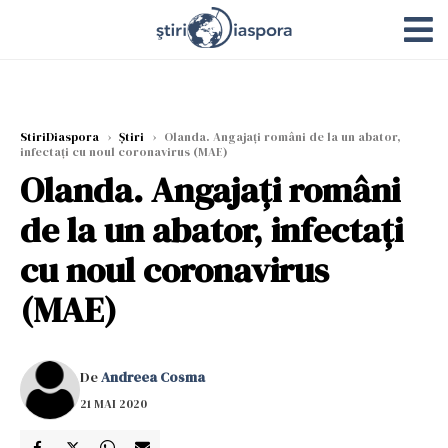
StiriDiaspora
›
Știri
›
Olanda. Angajaţi români de la un abator,
infectaţi cu noul coronavirus (MAE)
Olanda. Angajaţi români
de la un abator, infectaţi
cu noul coronavirus
(MAE)
De
Andreea Cosma
21 MAI 2020