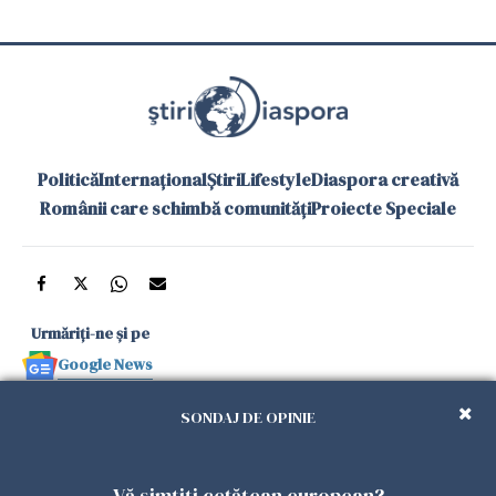
Politică
Internațional
Știri
Lifestyle
Diaspora creativă
Românii care schimbă comunități
Proiecte Speciale
Urmăriți-ne și pe
Google News
și în aplicațiile mobile
SONDAJ DE OPINIE
Politica de
Politica
Gestionați
Contact
Declarație de
Vă simțiți cetățean european?