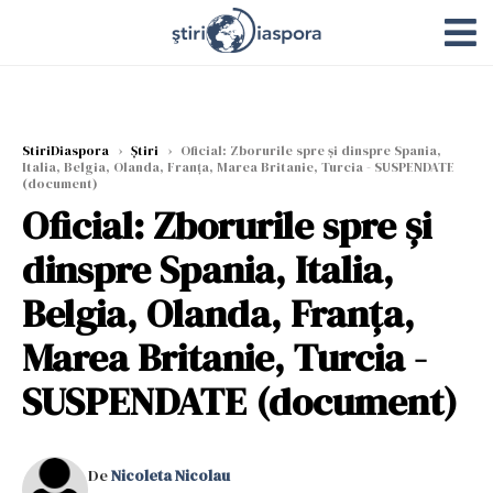
StiriDiaspora
›
Știri
›
Oficial: Zborurile spre și dinspre Spania,
Italia, Belgia, Olanda, Franța, Marea Britanie, Turcia - SUSPENDATE
(document)
Oficial: Zborurile spre și
dinspre Spania, Italia,
Belgia, Olanda, Franța,
Marea Britanie, Turcia -
SUSPENDATE (document)
De
Nicoleta Nicolau