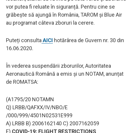
vor putea fi reluate în siguranță. Pentru cine se
grăbește să ajungă în România, TAROM și Blue Air
au programat câteva zboruri la cerere.
Puteți consulta
AICI
hotărârea de Guvern nr. 30 din
16.06.2020.
În vederea suspendării zborurilor, Autoritatea
Aeronautică Română a emis și un NOTAM, anunțat
de ROMATSA:
(A1795/20 NOTAMN
Q) LRBB/QAFXX/IV/NBO/E
/000/999/4501N02531E999
A) LRBB B) 2006162140 C) 2007162059
E)
COVID-19: FLIGHT RESTRICTIONS