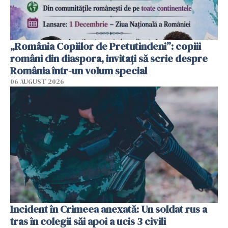
„România Copiilor de Pretutindeni”: copiii
români din diaspora, invitați să scrie despre
România într-un volum special
06 AUGUST 2026
Incident în Crimeea anexată: Un soldat rus a
tras în colegii săi apoi a ucis 3 civili