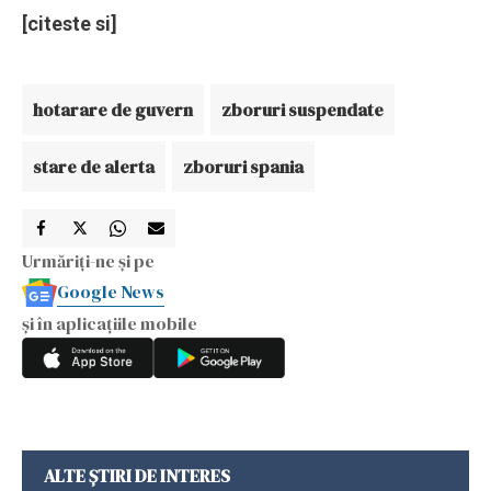
[citeste si]
hotarare de guvern
zboruri suspendate
stare de alerta
zboruri spania
Urmăriți-ne și pe
Google News
și în aplicațiile mobile
ALTE ȘTIRI DE INTERES