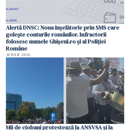
Alertă DNSC: Noua înșelătorie prin SMS care
golește conturile românilor. Infractorii
folosesc numele Ghișeul.ro și al Poliției
Române
30 IULIE 2026
Mii de ciobani protestează la ANSVSA și la