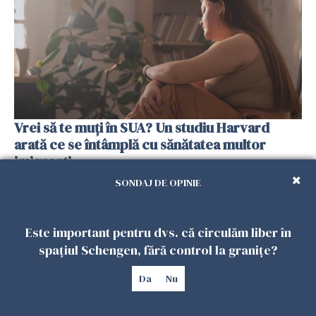
Vrei să te muți în SUA? Un studiu Harvard
arată ce se întâmplă cu sănătatea multor
imigranți
26 IULIE 2026
SONDAJ DE OPINIE
Este important pentru dvs. că circulăm liber în
spațiul Schengen, fără control la granițe?
Da
Nu