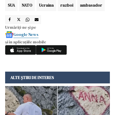
SUA
NATO
Ucraina
razboi
ambasador
Urmăriți-ne și pe
Google News
și în aplicațiile mobile
ALTE ȘTIRI DE INTERES