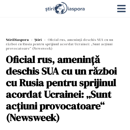
StiriDiaspora
›
Știri
›
Oficial rus, amenință deschis SUA cu un
război cu Rusia pentru sprijinul acordat Ucrainei: „Sunt acțiuni
provocatoare“ (Newsweek)
Oficial rus, amenință
deschis SUA cu un război
cu Rusia pentru sprijinul
acordat Ucrainei: „Sunt
acțiuni provocatoare“
(Newsweek)