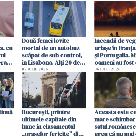
Două femei lovite
Incendii de veg
a, cu
mortal de un autobuz
uriașe în Franța
ul
scăpat de sub control,
și Portugalia. M
erau
în Lisabona. Alți 20 de
oameni au fost 
tă
oameni sunt răniți
07 IULIE 2026
06 IULIE 2026
tinuă
București, printre
Aceasta este c
ultimele capitale din
mare schimbar
lume în clasamentul
satul românesc.
„orașelor fericite” din
greu că nu mai 