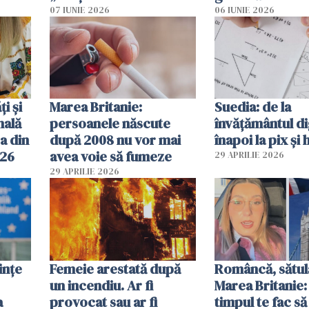
2026
pe-aici, prin jur
07 IUNIE 2026
06 IUNIE 2026
ți și
Marea Britanie:
Suedia: de la
nală
persoanele născute
învățământul di
a din
după 2008 nu vor mai
înapoi la pix și 
026
avea voie să fumeze
29 APRILIE 2026
29 APRILIE 2026
ințe
Femeie arestată după
Româncă, sătul
un incendiu. Ar fi
Marea Britanie:
a
provocat sau ar fi
timpul te fac să