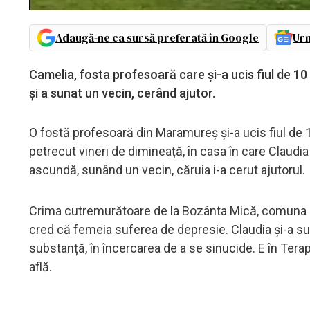
Adaugă-ne ca sursă preferată în Google
Urm
Camelia, fosta profesoară care și-a ucis fiul de 10 a
și a sunat un vecin, cerând ajutor.
O fostă profesoară din Maramureș și-a ucis fiul de 10
petrecut vineri de dimineață, în casa în care Claudia P
ascundă, sunând un vecin, căruia i-a cerut ajutorul.
Crima cutremurătoare de la Bozânta Mică, comuna R
cred că femeia suferea de depresie. Claudia și-a sufo
substanță, în încercarea de a se sinucide. E în Terap
află.