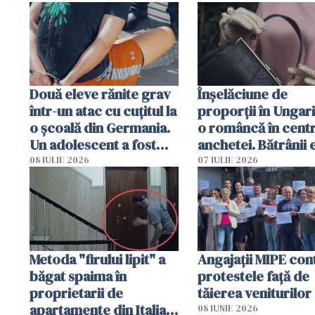
arestată în Cluj-Napoca
Două eleve rănite grav
Înșelăciune de
într-un atac cu cuțitul la
proporții în Ungari
o școală din Germania.
o româncă în centr
Un adolescent a fost
anchetei. Bătrânii 
arestat
puși să lase la poar
08 IULIE 2026
07 IULIE 2026
genți cu aur și bani
Metoda "firului lipit" a
Angajaţii MIPE con
băgat spaima în
protestele faţă de
proprietarii de
tăierea veniturilor
apartamente din Italia.
08 IUNIE 2026