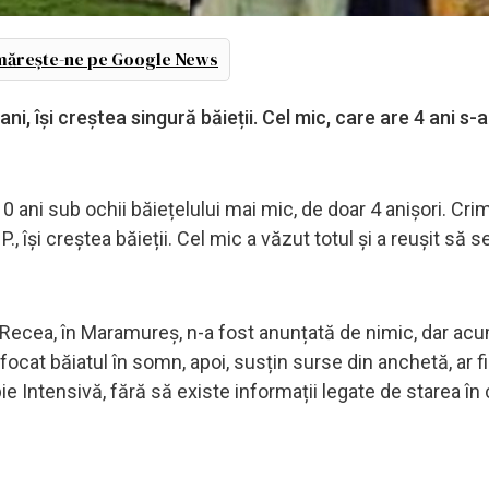
ărește-ne pe Google News
ni, își creștea singură băieții. Cel mic, care are 4 ani s-
 ani sub ochii băiețelului mai mic, de doar 4 anișori. Cri
., își creștea băieții. Cel mic a văzut totul și a reușit să s
ecea, în Maramureș, n-a fost anunțată de nimic, dar acu
cat băiatul în somn, apoi, susțin surse din anchetă, ar fi 
ie Intensivă, fără să existe informații legate de starea în