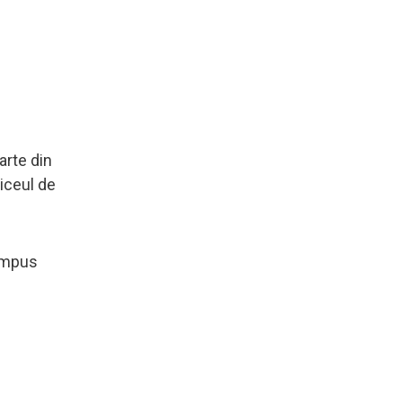
arte din
Liceul de
 impus