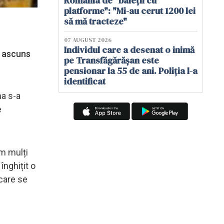
România de "baieții cu
platforme": "Mi-au cerut 1200 lei
să mă tracteze"
07 AUGUST 2026
Individul care a desenat o inimă
a ascuns
pe Transfăgărășan este
pensionar la 55 de ani. Poliția l-a
identificat
ma s-a
e
m mulți
înghițit o
 care se