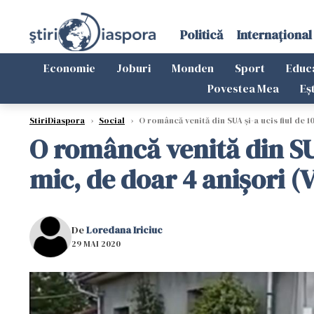
Politică
Internațional
Economie
Joburi
Monden
Sport
Educ
Povestea Mea
Eș
StiriDiaspora
›
Social
›
O româncă venită din SUA și-a ucis fiul de 1
O româncă venită din SUA 
mic, de doar 4 anișori (
De
Loredana Iriciuc
29 MAI 2020