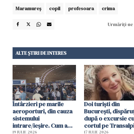
Maramureş
copil
profesoara
crima
Urmăriți-ne 
ALTE ȘTIRI DE INTERES
Întârzieri pe marile
Doi turiști din
aeroporturi, din cauza
București, dispăruț
sistemului
după o excursie c
intrare/ieșire. Cum a
cortul pe Transalp
ajuns o femeie să fie
Poliția și familia îi 
19 IULIE 2026
17 IULIE 2026