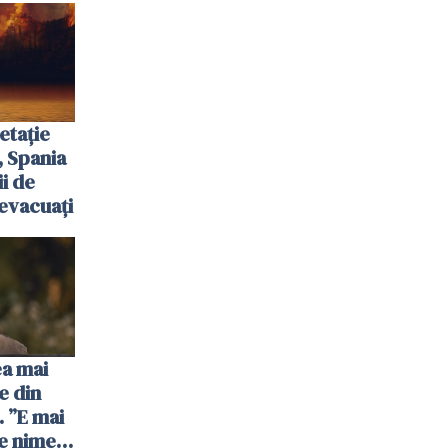
etație
, Spania
ii de
evacuați
ea mai
e din
 ”E mai
e nimeni