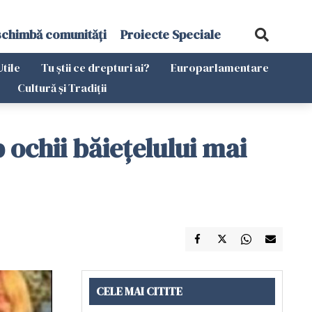
schimbă comunități
Proiecte Speciale
Utile
Tu știi ce drepturi ai?
Europarlamentare
Cultură și Tradiții
 ochii băiețelului mai
CELE MAI CITITE