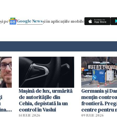
Google News
și pe
și în aplicațiile mobile
Mașină de lux, urmărită
Germania și D
i
de autoritățile din
mențin controal
u
Cehia, depistată la un
frontieră. Preg
ina.
control în Vaslui
centre pentru m
caută
respinși din UE
14 IULIE 2026
09 IULIE 2026