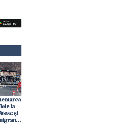
anemarca
ele la
ătesc și
igranții