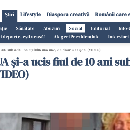
Știri
Lifestyle
Diaspora creativă
Românii care 
ație
Sănătate
Abuzuri
Social
Editorial
Info-
ti departe, ești acasă!
Alegeri Prezidențiale
Interviuri
0 ani sub ochii băiețelului mai mic, de doar 4 anișori (VIDEO)
și-a ucis fiul de 10 ani sub
VIDEO)