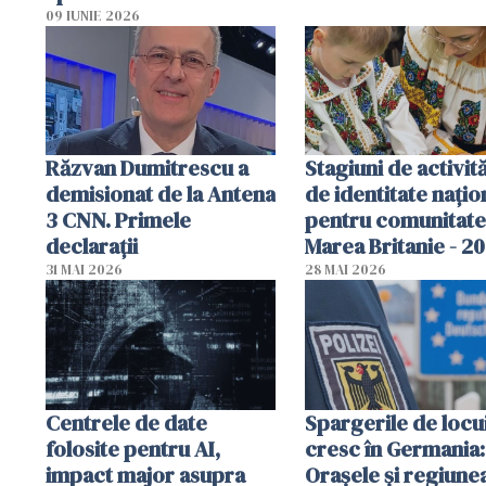
Poliția, sesizată
09 IUNIE 2026
Răzvan Dumitrescu a
Stagiuni de activită
demisionat de la Antena
de identitate națio
3 CNN. Primele
pentru comunitate
declarații
Marea Britanie - 2
31 MAI 2026
28 MAI 2026
Centrele de date
Spargerile de locu
folosite pentru AI,
cresc în Germania:
impact major asupra
Orașele și regiune