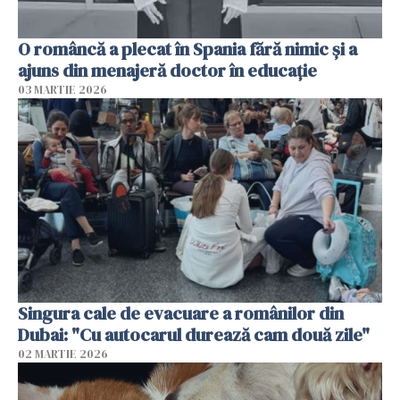
O româncă a plecat în Spania fără nimic și a
ajuns din menajeră doctor în educație
03 MARTIE 2026
Singura cale de evacuare a românilor din
Dubai: "Cu autocarul durează cam două zile"
02 MARTIE 2026