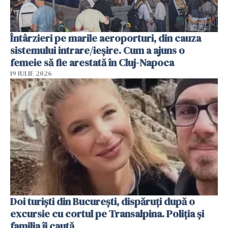
Întârzieri pe marile aeroporturi, din cauza
sistemului intrare/ieșire. Cum a ajuns o
femeie să fie arestată în Cluj-Napoca
19 IULIE 2026
Doi turiști din București, dispăruți după o
excursie cu cortul pe Transalpina. Poliția și
familia îi caută