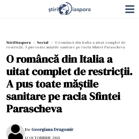
StiriDiaspora
›
Social
›
O româncă din Italia a uitat complet de
restricții. A pus toate măștile sanitare pe racla Sfintei Parascheva
O româncă din Italia a
uitat complet de restricții.
A pus toate măștile
sanitare pe racla Sfintei
Parascheva
De
Georgiana Dragomir
12 OCTOMBRIE 2021