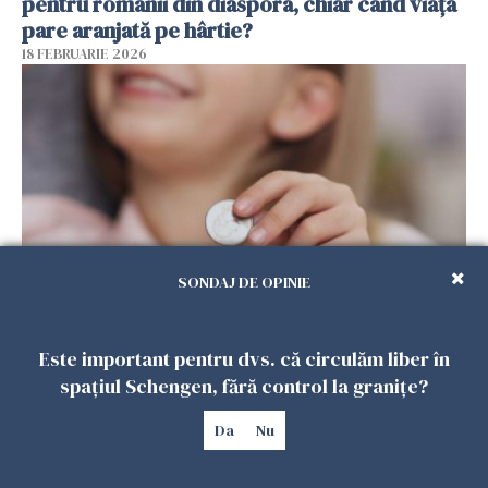
pentru românii din diaspora, chiar când viața
pare aranjată pe hârtie?
18 FEBRUARIE 2026
SONDAJ DE OPINIE
Alocație universală pentru copii în Spania.
100.000 de români ar putea primi 200 de euro
Este important pentru dvs. că circulăm liber în
lunar
spațiul Schengen, fără control la granițe?
13 FEBRUARIE 2026
Da
Nu