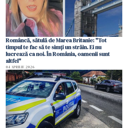
Româncă, sătulă de Marea Britanie: "Tot
timpul te fac să te simți un străin. Ei nu
lucrează ca noi. În România, oamenii sunt
altfel"
04 APRILIE 2026