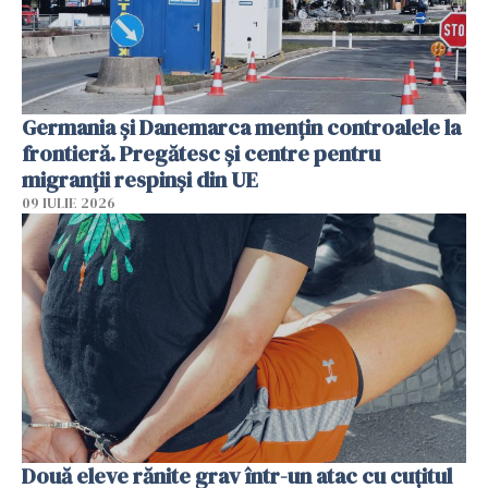
Germania și Danemarca mențin controalele la
frontieră. Pregătesc și centre pentru
migranții respinși din UE
09 IULIE 2026
Două eleve rănite grav într-un atac cu cuțitul