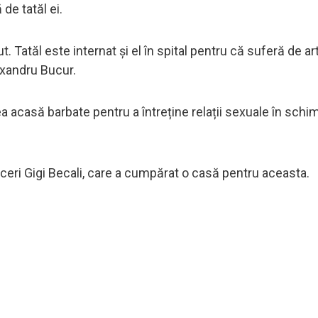
de tatăl ei.
cut. Tatăl este internat și el în spital pentru că suferă de art
exandru Bucur.
 acasă barbate pentru a întreține relații sexuale în schi
aceri Gigi Becali, care a cumpărat o casă pentru aceasta.