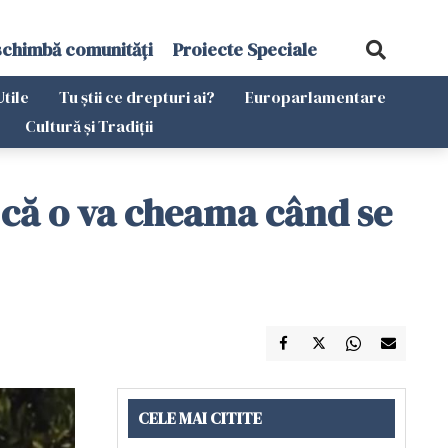
schimbă comunități
Proiecte Speciale
Utile
Tu știi ce drepturi ai?
Europarlamentare
Cultură și Tradiții
a că o va cheama când se
CELE MAI CITITE