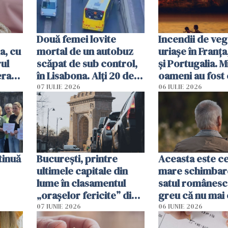
Două femei lovite
Incendii de veg
a, cu
mortal de un autobuz
uriașe în Franța
ul
scăpat de sub control,
și Portugalia. M
erau
în Lisabona. Alți 20 de
oameni au fost 
tă
oameni sunt răniți
07 IULIE 2026
06 IULIE 2026
tinuă
București, printre
Aceasta este c
ultimele capitale din
mare schimbar
lume în clasamentul
satul românesc.
„orașelor fericite” din
greu că nu mai 
2026
pe-aici, prin jur
07 IUNIE 2026
06 IUNIE 2026