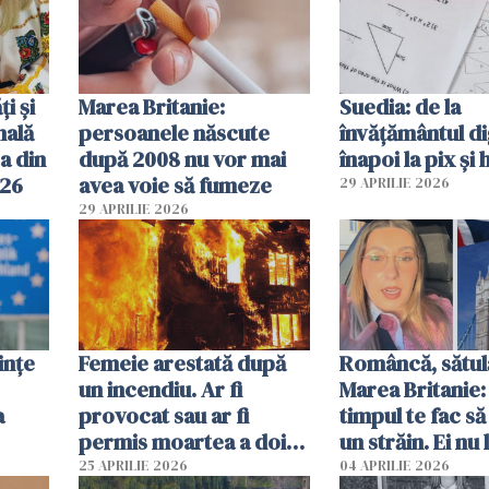
ți și
Marea Britanie:
Suedia: de la
nală
persoanele născute
învățământul di
a din
după 2008 nu vor mai
înapoi la pix și 
026
avea voie să fumeze
29 APRILIE 2026
29 APRILIE 2026
ințe
Femeie arestată după
Româncă, sătul
un incendiu. Ar fi
Marea Britanie:
a
provocat sau ar fi
timpul te fac să
permis moartea a doi
un străin. Ei nu
copii de 1 an și 3 ani
ca noi. În Româ
25 APRILIE 2026
04 APRILIE 2026