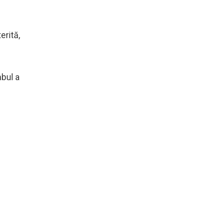
erită,
mbul a