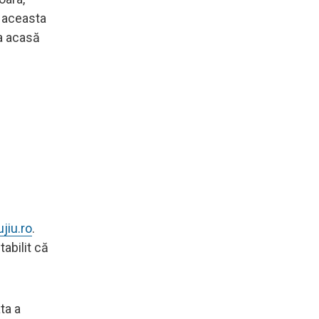
i aceasta
ia acasă
ujiu.ro
.
tabilit că
ta a