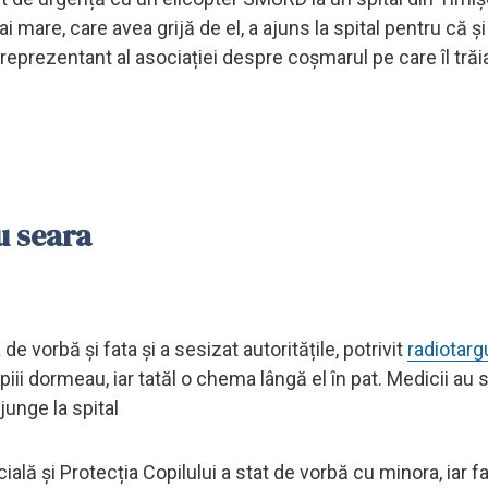
ai mare, care avea grijă de el, a ajuns la spital pentru că ș
 reprezentant al asociației despre coșmarul pe care îl tră
u seara
a de vorbă și fata și a sesizat autoritățile, potrivit
radiotarg
ii dormeau, iar tatăl o chema lângă el în pat. Medicii au s
ajunge la spital
ală și Protecția Copilului a stat de vorbă cu minora, iar fa