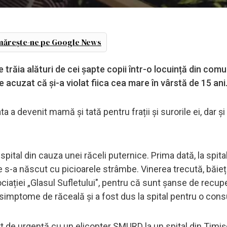
ărește-ne pe Google News
e trăia alături de cei șapte copii într-o locuință din com
te acuzat că și-a violat fiica cea mare în vârstă de 15 ani
a a devenit mamă și tată pentru frații și surorile ei, dar și
n spital din cauza unei răceli puternice. Prima dată, la spita
re s-a născut cu picioarele strâmbe. Vinerea trecută, băiețe
ciației „Glasul Sufletului", pentru că sunt șanse de recupe
simptome de răceală și a fost dus la spital pentru o consu
ort de urgență cu un elicopter SMURD la un spital din Timiș