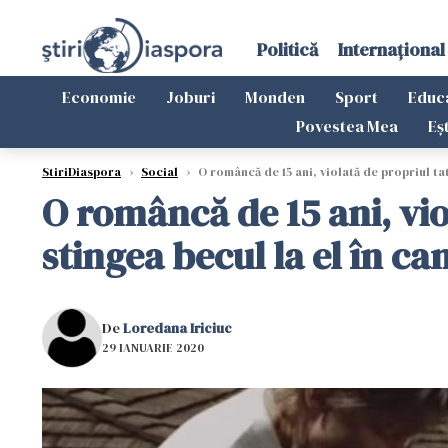
Politică
Internațional
Economie
Joburi
Monden
Sport
Educ
Povestea Mea
Eș
StiriDiaspora
›
Social
›
O româncă de 15 ani, violată de propriul ta
O româncă de 15 ani, vio
stingea becul la el în c
De
Loredana Iriciuc
29 IANUARIE 2020