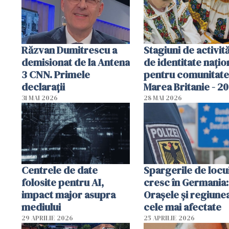
Răzvan Dumitrescu a
Stagiuni de activită
demisionat de la Antena
de identitate națio
3 CNN. Primele
pentru comunitate
declarații
Marea Britanie - 2
31 MAI 2026
28 MAI 2026
Centrele de date
Spargerile de locu
folosite pentru AI,
cresc în Germania:
impact major asupra
Orașele și regiune
mediului
cele mai afectate
29 APRILIE 2026
25 APRILIE 2026