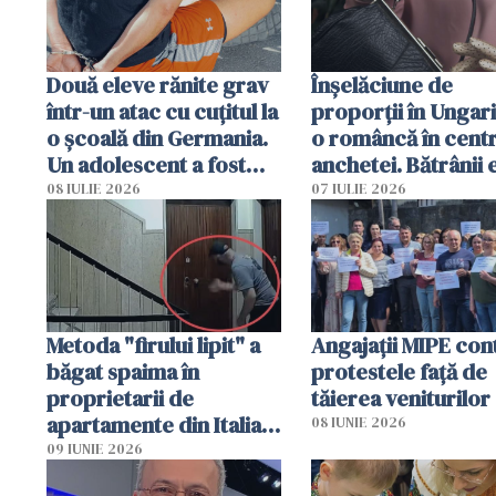
Două eleve rănite grav
Înșelăciune de
într-un atac cu cuțitul la
proporții în Ungari
o școală din Germania.
o româncă în centr
Un adolescent a fost
anchetei. Bătrânii 
arestat
puși să lase la poar
08 IULIE 2026
07 IULIE 2026
genți cu aur și bani
Metoda "firului lipit" a
Angajaţii MIPE con
băgat spaima în
protestele faţă de
proprietarii de
tăierea veniturilor
apartamente din Italia.
08 IUNIE 2026
Poliția, sesizată
09 IUNIE 2026