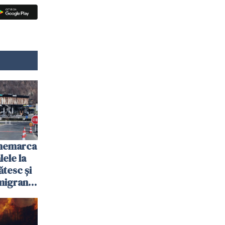
anemarca
ele la
ătesc și
igranții