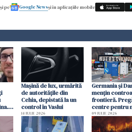
Google News
și pe
și în aplicațiile mobile
Mașină de lux, urmărită
Germania și D
i
de autoritățile din
mențin controal
u
Cehia, depistată la un
frontieră. Preg
ina.
control în Vaslui
centre pentru m
caută
respinși din UE
14 IULIE 2026
09 IULIE 2026