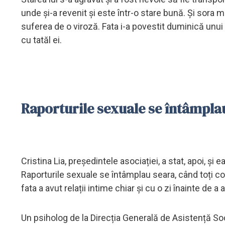
unde și-a revenit și este într-o stare bună. Și sora m
suferea de o viroză. Fata i-a povestit duminică unui
cu tatăl ei.
Raporturile sexuale se întâmpla
Cristina Lia, președintele asociației, a stat, apoi, și e
Raporturile sexuale se întâmplau seara, când toți copi
fata a avut relații intime chiar și cu o zi înainte de a 
Un psiholog de la Direcția Generală de Asistență Soci