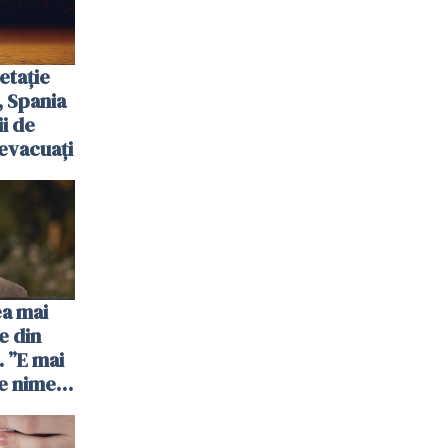
etație
, Spania
ii de
evacuați
ea mai
e din
 ”E mai
e nimeni
”