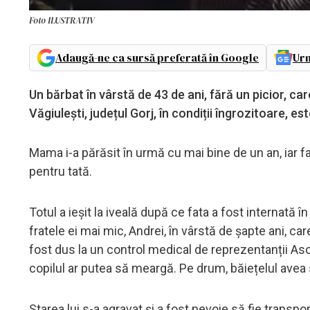
Foto ILUSTRATIV
Adaugă-ne ca sursă preferată în Google
Urm
Un bărbat în vârstă de 43 de ani, fără un picior, car
Văgiulești, județul Gorj, în condiții îngrozitoare, es
Mama i-a părăsit în urmă cu mai bine de un an, iar fat
pentru tată.
Totul a ieșit la iveală după ce fata a fost internată î
fratele ei mai mic, Andrei, în vârstă de șapte ani, ca
fost dus la un control medical de reprezentanții Aso
copilul ar putea să meargă. Pe drum, băiețelul avea 
Starea lui s-a agravat și a fost nevoie să fie transp