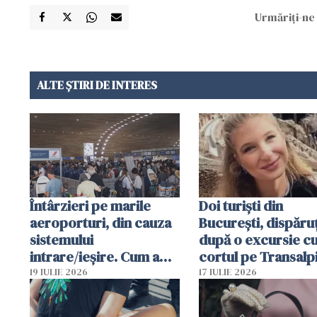
Urmăriți-ne 
ALTE ȘTIRI DE INTERES
Întârzieri pe marile
Doi turiști din
aeroporturi, din cauza
București, dispăruț
sistemului
după o excursie c
intrare/ieșire. Cum a
cortul pe Transalp
ajuns o femeie să fie
Poliția și familia îi 
19 IULIE 2026
17 IULIE 2026
arestată în Cluj-Napoca