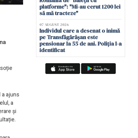
România de "baieții cu
platforme": "Mi-au cerut 1200 lei
să mă tracteze"
07 AUGUST 2026
Individul care a desenat o inimă
pe Transfăgărășan este
una
pensionar la 55 de ani. Poliția l-a
identificat
.
 soție
l a ajuns
lul, a
rare și
ltație.
oara,