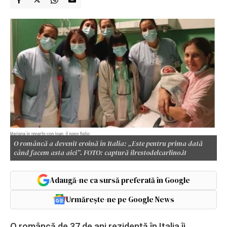
O româncă a devenit eroină în Italia: „Este pentru prima dată
când facem asta aici”. FOTO: captură ilrestodelcarlino.it
Adaugă-ne ca sursă preferată în Google
Urmărește-ne pe Google News
O româncă de 37 de ani rezidentă în Italia îi