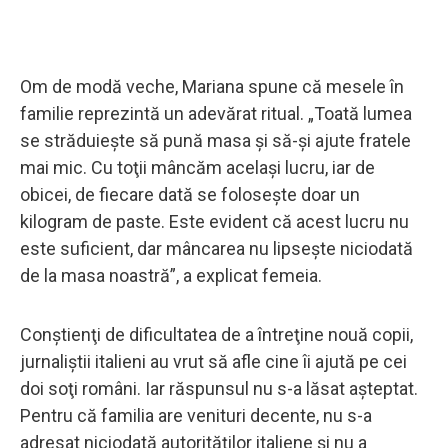
Om de modă veche, Mariana spune că mesele în
familie reprezintă un adevărat ritual. „Toată lumea
se străduieşte să pună masa şi să-şi ajute fratele
mai mic. Cu toţii mâncăm acelaşi lucru, iar de
obicei, de fiecare dată se foloseşte doar un
kilogram de paste. Este evident că acest lucru nu
este suficient, dar mâncarea nu lipseşte niciodată
de la masa noastră”, a explicat femeia.
Conştienţi de dificultatea de a întreţine nouă copii,
jurnaliştii italieni au vrut să afle cine îi ajută pe cei
doi soţi români. Iar răspunsul nu s-a lăsat aşteptat.
Pentru că familia are venituri decente, nu s-a
adresat niciodată autorităţilor italiene şi nu a