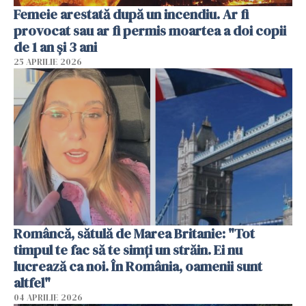
Femeie arestată după un incendiu. Ar fi
provocat sau ar fi permis moartea a doi copii
de 1 an și 3 ani
25 APRILIE 2026
Româncă, sătulă de Marea Britanie: "Tot
timpul te fac să te simți un străin. Ei nu
lucrează ca noi. În România, oamenii sunt
altfel"
04 APRILIE 2026