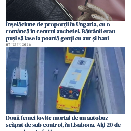
Înșelăciune de proporții în Ungaria, cu o
româncă în centrul anchetei. Bătrânii erau
puși să lase la poartă genți cu aur și bani
07 IULIE 2026
Două femei lovite mortal de un autobuz
scăpat de sub control, în Lisabona. Alți 20 de