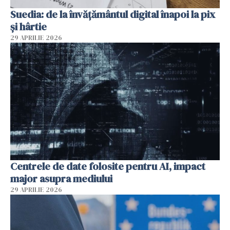
Suedia: de la învățământul digital înapoi la pix
și hârtie
29 APRILIE 2026
Centrele de date folosite pentru AI, impact
major asupra mediului
29 APRILIE 2026