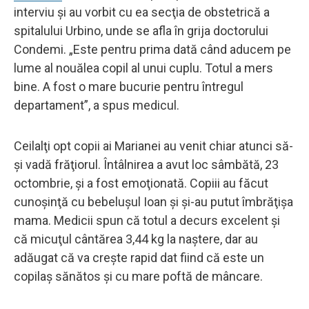
interviu şi au vorbit cu ea secţia de obstetrică a
spitalului Urbino, unde se afla în grija doctorului
Condemi. „Este pentru prima dată când aducem pe
lume al nouălea copil al unui cuplu. Totul a mers
bine. A fost o mare bucurie pentru întregul
departament”, a spus medicul.
Ceilalţi opt copii ai Marianei au venit chiar atunci să-
şi vadă frăţiorul. Întâlnirea a avut loc sâmbătă, 23
octombrie, şi a fost emoţionată. Copiii au făcut
cunoşinţă cu bebeluşul Ioan şi şi-au putut îmbrăţişa
mama. Medicii spun că totul a decurs excelent şi
că micuţul cântărea 3,44 kg la naştere, dar au
adăugat că va creşte rapid dat fiind că este un
copilaş sănătos şi cu mare poftă de mâncare.