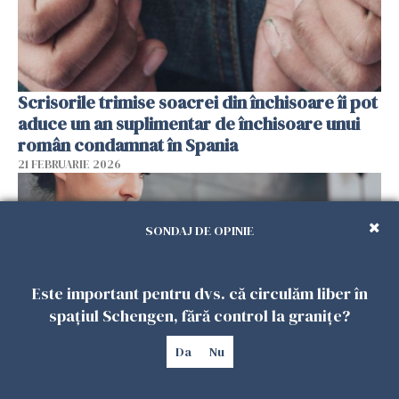
Scrisorile trimise soacrei din închisoare îi pot
aduce un an suplimentar de închisoare unui
român condamnat în Spania
21 FEBRUARIE 2026
SONDAJ DE OPINIE
Este important pentru dvs. că circulăm liber în
spațiul Schengen, fără control la granițe?
Da
Nu
De ce ajunge tristețea negată la mulți români