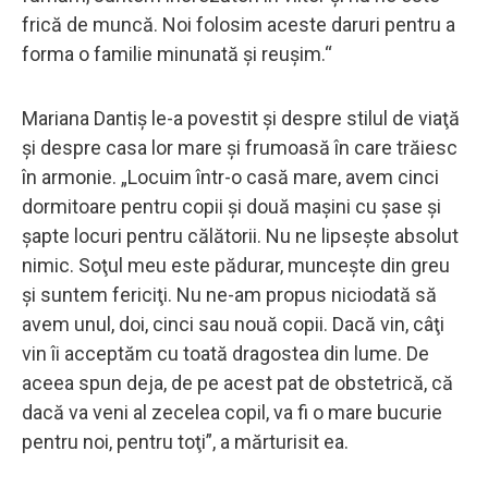
frică de muncă. Noi folosim aceste daruri pentru a
forma o familie minunată şi reuşim.“
Mariana Dantiş le-a povestit şi despre stilul de viaţă
şi despre casa lor mare şi frumoasă în care trăiesc
în armonie. „Locuim într-o casă mare, avem cinci
dormitoare pentru copii şi două maşini cu şase şi
şapte locuri pentru călătorii. Nu ne lipseşte absolut
nimic. Soţul meu este pădurar, munceşte din greu
şi suntem fericiţi. Nu ne-am propus niciodată să
avem unul, doi, cinci sau nouă copii. Dacă vin, câţi
vin îi acceptăm cu toată dragostea din lume. De
aceea spun deja, de pe acest pat de obstetrică, că
dacă va veni al zecelea copil, va fi o mare bucurie
pentru noi, pentru toţi”, a mărturisit ea.