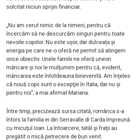
solcitat niciun sprijin financiar.
„Nu am cerut nimic de la nimeni, pentru că
încercăm să ne descurcăm singuri pentru toate
nevoile copiilor. Nu este uşor, dar dulceaţa şi
energia pe care ne-o oferă ne permit să atingem
orice obiectiv. Unele familii ne oferă uneori
mâncare şi noi le mulţumim pentru că, evident,
mâncarea este întotdeauna binevenită. Am înţeles
că nouă copii sunt o excepţie în Italia, dar nu şi
pentru noi”, a mai afirmat Mariana.
Între timp, precizează sursa citată, românca s-a
întors la familia ei din Serravalle di Carda împreună
cu micuţul Ioan. La întoarcere, tatăl şi fraţii au
pregătit o mică petrecere de bun venit.