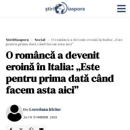
StiriDiaspora
›
Social
›
O româncă a devenit eroină în Italia: „Este
pentru prima dată când facem asta aici”
O româncă a devenit
eroină în Italia: „Este
pentru prima dată când
facem asta aici”
De
Loredana Iriciuc
26 OCTOMBRIE 2021