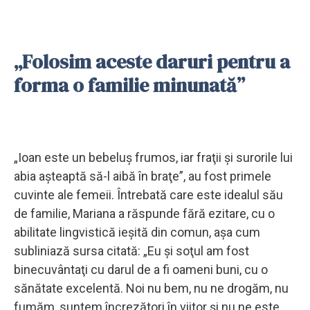
„Folosim aceste daruri pentru a
forma o familie minunată”
„Ioan este un bebeluş frumos, iar fraţii şi surorile lui
abia aşteaptă să-l aibă în braţe”, au fost primele
cuvinte ale femeii. Întrebată care este idealul său
de familie, Mariana a răspunde fără ezitare, cu o
abilitate lingvistică ieşită din comun, aşa cum
subliniază sursa citată: „Eu şi soţul am fost
binecuvântaţi cu darul de a fi oameni buni, cu o
sănătate excelentă. Noi nu bem, nu ne drogăm, nu
fumăm, suntem încrezători în viitor şi nu ne este