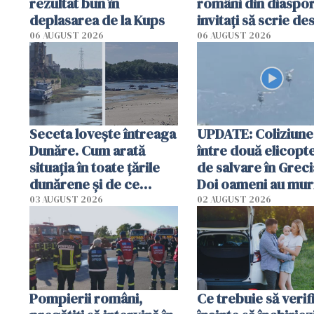
rezultat bun în
români din diaspor
deplasarea de la Kups
invitați să scrie de
România într-un v
06 AUGUST 2026
06 AUGUST 2026
special
Seceta lovește întreaga
UPDATE: Coliziune
Dunăre. Cum arată
între două elicopt
situația în toate țările
de salvare în Greci
dunărene și de ce
Doi oameni au mur
România resimte
03 AUGUST 2026
02 AUGUST 2026
efectele, deși a plouat
în iulie
Pompierii români,
Ce trebuie să verif