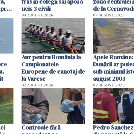
a,
tras în colegii săi apoi a
zona centralei 
spre
ucis 3 civili
de la Cernavodă
olum
cm faţă de ziua
04 AUGUST 2026
04 AUGUST 2026
Aur pentru România la
Apele Române: 
ere
Campionatele
Dunării ar pute
a.
Europene de canotaj de
sub minimul ist
it
la Varese
august 2003
02 AUGUST 2026
02 AUGUST 2026
ici
Controale fără
Pedro Sanchez, 