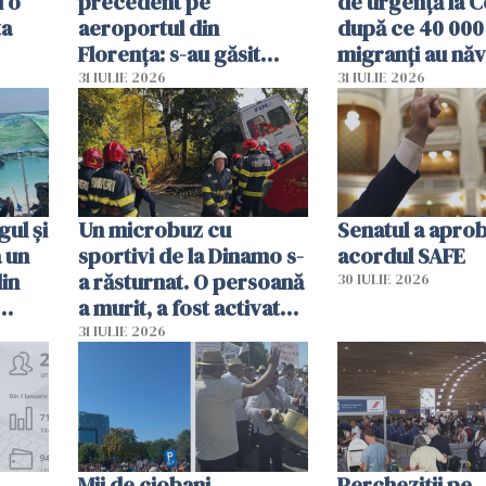
i o
precedent pe
de urgență la C
ta
aeroportul din
după ce 40 000
Florența: s-au găsit
migranți au năv
capete de aligator și o
teritoriul spani
31 IULIE 2026
31 IULIE 2026
sumă imensă de bani
mobiliza toate
resursele"
ul și
Un microbuz cu
Senatul a apro
a un
sportivi de la Dinamo s-
acordul SAFE
din
a răsturnat. O persoană
30 IULIE 2026
a murit, a fost activat
planul roșu de
31 IULIE 2026
intervenție
Mii de ciobani
Percheziții pe