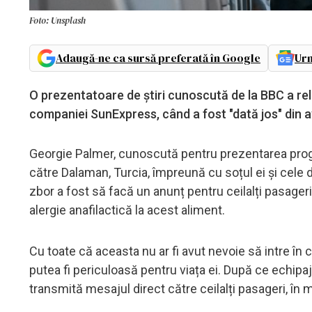
Foto: Unsplash
Adaugă-ne ca sursă preferată în Google
Urm
O prezentatoare de știri cunoscută de la BBC a rel
companiei SunExpress, când a fost "dată jos" din av
Georgie Palmer, cunoscută pentru prezentarea progn
către Dalaman, Turcia, împreună cu soțul ei și cele 
zbor a fost să facă un anunț pentru ceilalți pasager
alergie anafilactică la acest aliment.
Cu toate că aceasta nu ar fi avut nevoie să intre în 
putea fi periculoasă pentru viața ei. După ce echipaj
transmită mesajul direct către ceilalți pasageri, în 