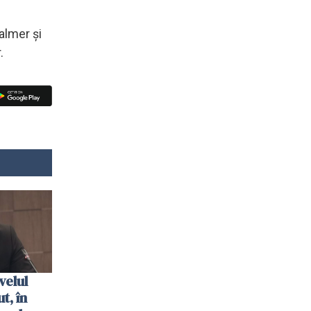
almer și
.
velul
t, în