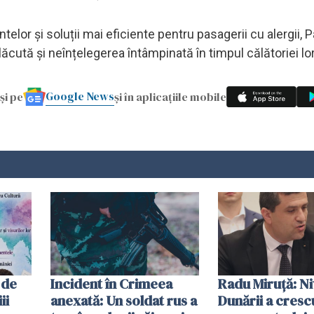
lor și soluții mai eficiente pentru pasagerii cu alergii, P
ăcută și neînțelegerea întâmpinată în timpul călătoriei lor
Google News
și pe
și în aplicațiile mobile
 de
Incident în Crimeea
Radu Miruţă: Ni
ii
anexată: Un soldat rus a
Dunării a crescu