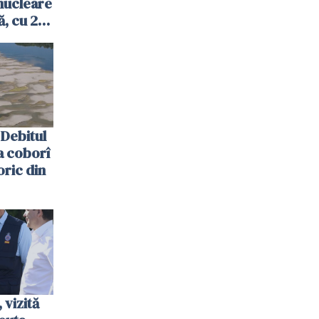
nucleare
, cu 2
 trecută
Debitul
a coborî
oric din
vizită