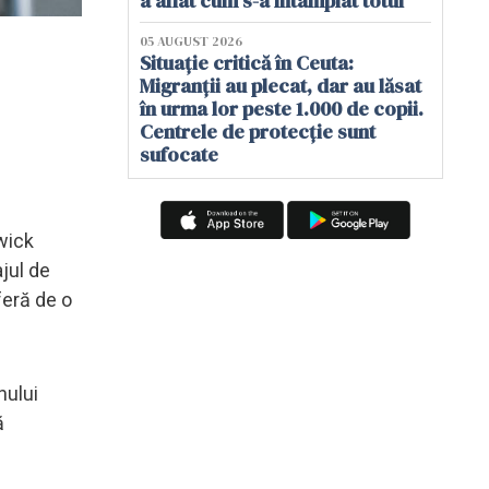
a aflat cum s-a întâmplat totul
05 AUGUST 2026
Situație critică în Ceuta:
Migranții au plecat, dar au lăsat
în urma lor peste 1.000 de copii.
Centrele de protecție sunt
sufocate
wick
jul de
feră de o
nului
ă