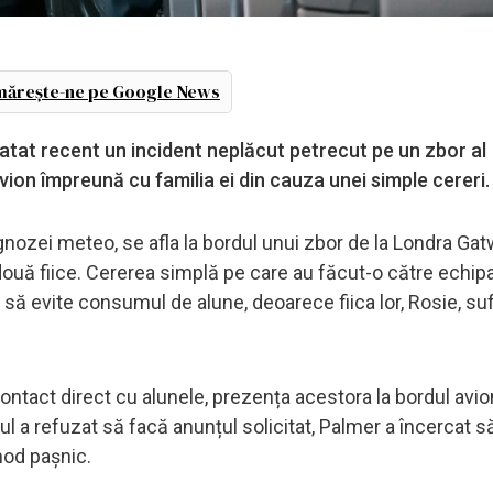
ărește-ne pe Google News
atat recent un incident neplăcut petrecut pe un zbor al
ion împreună cu familia ei din cauza unei simple cereri.
ozei meteo, se afla la bordul unui zbor de la Londra Gat
două fiice. Cererea simplă pe care au făcut-o către echipa
i să evite consumul de alune, deoarece fiica lor, Rosie, su
contact direct cu alunele, prezența acestora la bordul avio
ul a refuzat să facă anunțul solicitat, Palmer a încercat s
mod pașnic.