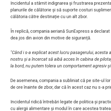
Incidentul a stârnit indignarea și frustrarea prezenta
planurile de călătorie și să suporte costuri suplimen
călătoria către destinație cu un alt zbor.
În replică, compania aeriană SunExpress a declarat c
dea jos din avion din motive de siguranță.
"Când i s-a explicat acest lucru pasagerului, acest
nostru și a încercat să aibă acces în cabina de pilota
la bord, nu putem tolera un comportament agresiv și i
De asemenea, compania a subliniat că pe site-ul lor e
de ore înainte de zbor, dar că în acest caz nu s-a prim
Incidentul ridică întrebări legate de politica și prac
cu alergii alimentare și modul în care acestea trateaz