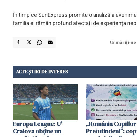
În timp ce SunExpress promite o analiză a evenimente
familia ei rămân profund afectați de experiența nepl
Urmăriți-ne 
ALTE ȘTIRI DE INTERES
Europa League: U'
„România Copiilor
Craiova obține un
Pretutindeni”: copi