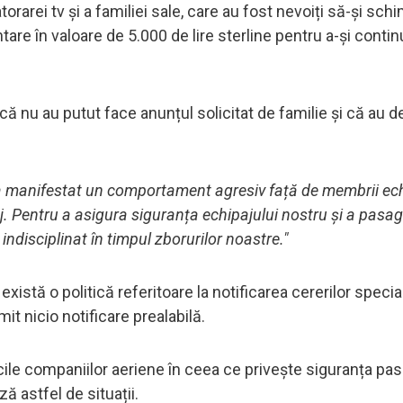
torarei tv și a familiei sale, care au fost nevoiți să-și sch
tare în valoare de 5.000 de lire sterline pentru a-și contin
ă nu au putut face anunțul solicitat de familie și că au d
a a manifestat un comportament agresiv față de membrii ech
j. Pentru a asigura siguranța echipajului nostru și a pasag
ndisciplinat în timpul zborurilor noastre."
xistă o politică referitoare la notificarea cererilor speci
it nicio notificare prealabilă.
ticile companiilor aeriene în ceea ce privește siguranța pas
ă astfel de situații.