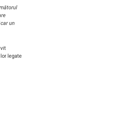
următorul
are
ăcar un
vit
 lor legate