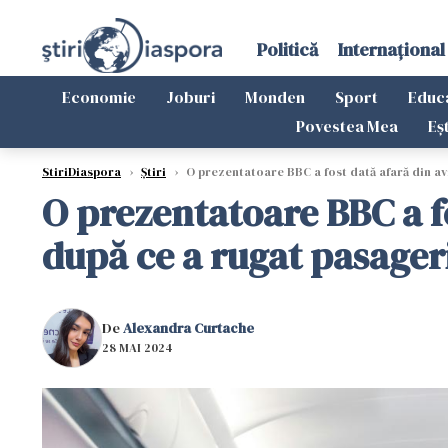
Politică
Internațional
Economie
Joburi
Monden
Sport
Educ
Povestea Mea
Eș
StiriDiaspora
›
Știri
›
O prezentatoare BBC a fost dată afară din av
O prezentatoare BBC a fo
după ce a rugat pasager
De
Alexandra Curtache
28 MAI 2024