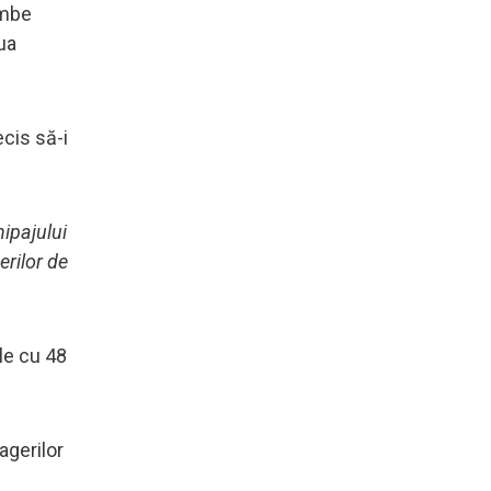
imbe
ua
ecis să-i
ipajului
erilor de
ale cu 48
agerilor