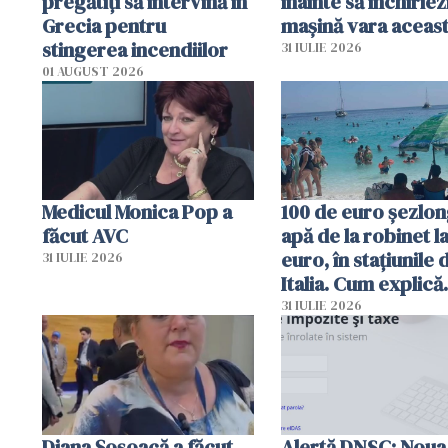
pregătiţi să intervină în
înainte să închiriez
Grecia pentru
mașină vara aceas
stingerea incendiilor
31 IULIE 2026
01 AUGUST 2026
Medicul Monica Pop a
100 de euro șezlong
făcut AVC
apă de la robinet l
euro, în stațiunile 
31 IULIE 2026
Italia. Cum explică
autoritățile
31 IULIE 2026
Diana Șoșoacă a făcut
Alertă DNSC: Noua