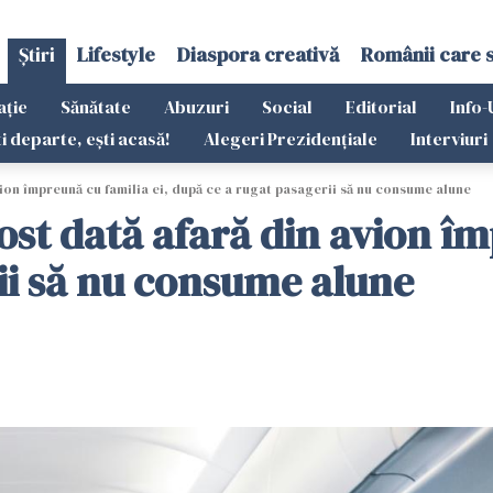
Știri
Lifestyle
Diaspora creativă
Românii care 
ație
Sănătate
Abuzuri
Social
Editorial
Info-
ti departe, ești acasă!
Alegeri Prezidențiale
Interviuri
ion împreună cu familia ei, după ce a rugat pasagerii să nu consume alune
st dată afară din avion îm
ii să nu consume alune