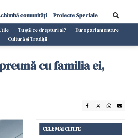
schimbă comunități
Proiecte Speciale
Utile
Tu știi ce drepturi ai?
Europarlamentare
Cultură și Tradiții
preună cu familia ei,
CELE MAI CITITE