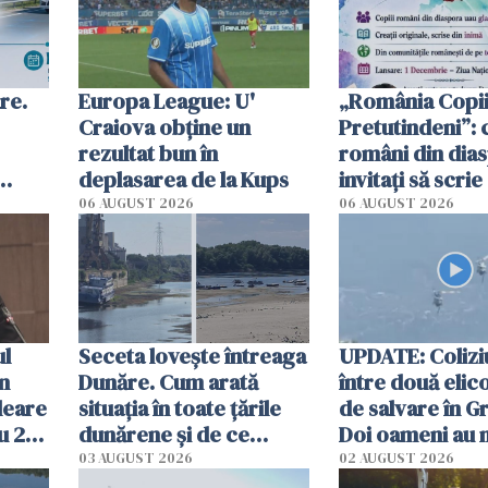
re.
Europa League: U'
„România Copii
Craiova obține un
Pretutindeni”: c
rezultat bun în
români din dia
deplasarea de la Kups
invitați să scri
rie
România într-u
06 AUGUST 2026
06 AUGUST 2026
special
ul
Seceta lovește întreaga
UPDATE: Colizi
în
Dunăre. Cum arată
între două elic
leare
situația în toate țările
de salvare în Gr
u 2
dunărene și de ce
Doi oameni au 
ecută
România resimte
03 AUGUST 2026
02 AUGUST 2026
efectele, deși a plouat