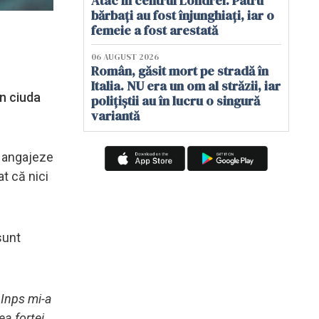
Atac în centrul Londrei. Patru
bărbați au fost înjunghiați, iar o
femeie a fost arestată
06 AUGUST 2026
Român, găsit mort pe stradă în
Italia. NU era un om al străzii, iar
în ciuda
polițiștii au în lucru o singură
variantă
e angajeze
t că nici
sunt
 Inps mi-a
ea forței