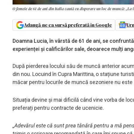
O femeie de 61 de ani din Italia caută cu disperare un loc de muncă: „La i
Adaugă-ne ca sursă preferată în Google
Urm
Doamna Lucia, în vârstă de 61 de ani, se confrunt
experienței și calificărilor sale, deoarece mulți anga
După pierderea locului său de muncă anterior acum
din nou. Locuind în Cupra Marittina, o stațiune turis
măcar pentru locurile de muncă sezoniere nu este so
Situația devine și mai dificilă când vine vorba de 
preferați pentru contracte de ucenicie.
„Adevărul este că sunt prea tânără pentru a mă pen
trimis o scrisoare recomandată în care îmi spune că p