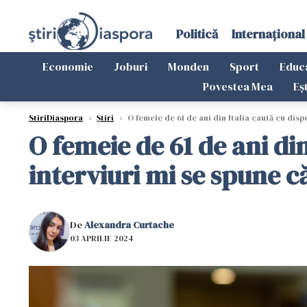
Politică
Internațional
Economie
Joburi
Monden
Sport
Educ
Povestea Mea
Eș
StiriDiaspora
›
Știri
›
O femeie de 61 de ani din Italia caută cu disp
O femeie de 61 de ani di
interviuri mi se spune că
De
Alexandra Curtache
03 APRILIE 2024