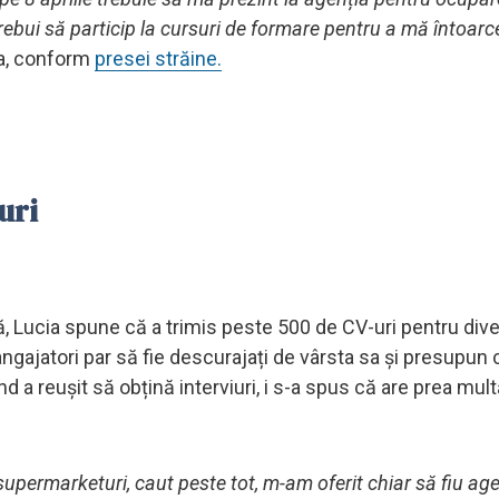
bui să particip la cursuri de formare pentru a mă întoarce
ia, conform
presei străine.
uri
, Lucia spune că a trimis peste 500 de CV-uri pentru div
 angajatori par să fie descurajați de vârsta sa și presupun
d a reușit să obțină interviuri, i s-a spus că are prea mul
supermarketuri, caut peste tot, m-am oferit chiar să fiu ag