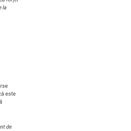
 la
erse
 că este
tă
ent de