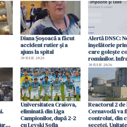
Diana Șoșoacă a făcut
Alertă DNSC: N
accident rutier și a
înșelătorie pri
ajuns la spital
care golește co
românilor. Infr
30 IULIE 2026
folosesc numel
30 IULIE 2026
Ghișeul.ro și al 
Române
Universitatea Craiova,
Reactorul 2 de 
i.
eliminată din Liga
Cernavodă va fi
Campionilor, după 2-2
controlat, din 
furau
cu Levski Sofia
secetei. Unitate