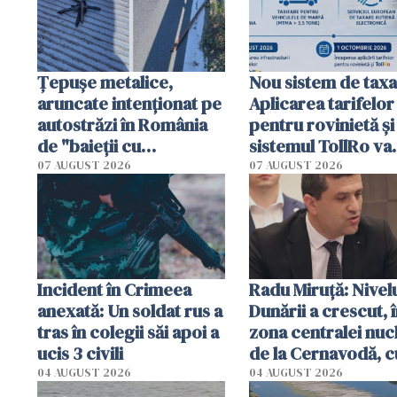
Țepușe metalice,
Nou sistem de taxa
aruncate intenționat pe
Aplicarea tarifelor
autostrăzi în România
pentru rovinietă şi
de "baieții cu
sistemul TollRo va
platforme": "Mi-au
începe la 1 octomb
07 AUGUST 2026
07 AUGUST 2026
cerut 1200 lei să mă
tracteze"
Incident în Crimeea
Radu Miruţă: Nivel
anexată: Un soldat rus a
Dunării a crescut, 
tras în colegii săi apoi a
zona centralei nuc
ucis 3 civili
de la Cernavodă, c
cm faţă de ziua tr
04 AUGUST 2026
04 AUGUST 2026