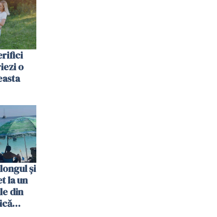
rifici
riezi o
easta
longul și
t la un
le din
ică