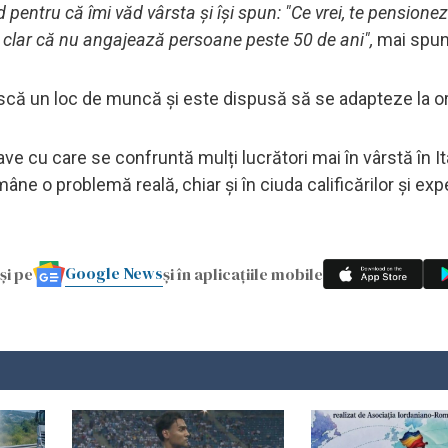
pentru că îmi văd vârsta și își spun: "Ce vrei, te pensionez
clar că nu angajează persoane peste 50 de ani",
mai spun
că un loc de muncă și este dispusă să se adapteze la or
 cu care se confruntă mulți lucrători mai în vârstă în Ital
mâne o problemă reală, chiar și în ciuda calificărilor și exp
Google News
și pe
și în aplicațiile mobile