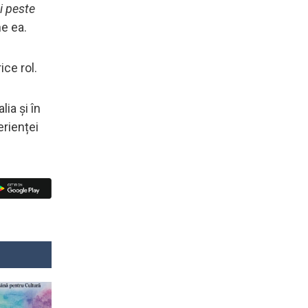
i peste
e ea.
ice rol.
ia și în
erienței