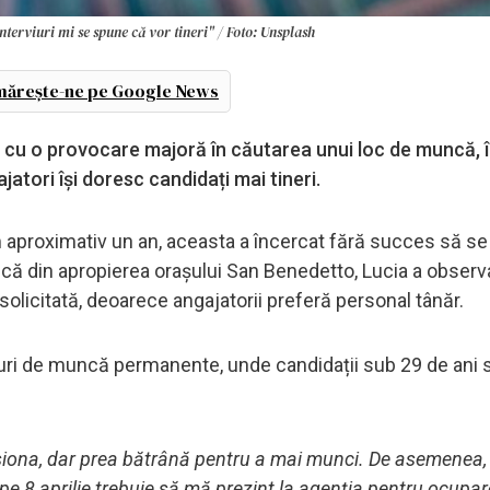
nterviuri mi se spune că vor tineri" / Foto: Unsplash
ărește-ne pe Google News
ă cu o provocare majoră în căutarea unui loc de muncă, 
jatori își doresc candidați mai tineri.
 aproximativ un an, aceasta a încercat fără succes să s
tică din apropierea orașului San Benedetto, Lucia a observa
licitată, deoarece angajatorii preferă personal tânăr.
locuri de muncă permanente, unde candidații sub 29 de ani 
siona, dar prea bătrână pentru a mai munci. De asemenea,
e 8 aprilie trebuie să mă prezint la agenția pentru ocupar