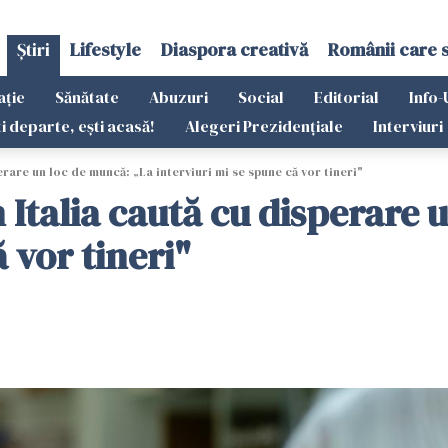
Știri
Lifestyle
Diaspora creativă
Românii care 
ație
Sănătate
Abuzuri
Social
Editorial
Info-
ti departe, ești acasă!
Alegeri Prezidențiale
Interviuri
erare un loc de muncă: „La interviuri mi se spune că vor tineri"
n Italia caută cu disperare
 vor tineri"