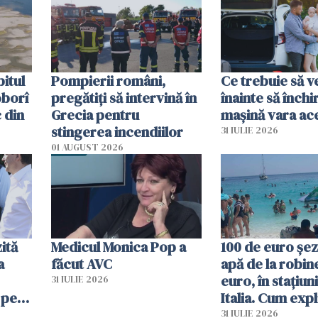
în iulie
itul
Pompierii români,
Ce trebuie să ve
oborî
pregătiţi să intervină în
înainte să închi
 din
Grecia pentru
mașină vara ac
stingerea incendiilor
31 IULIE 2026
01 AUGUST 2026
ită
Medicul Monica Pop a
100 de euro șez
a
făcut AVC
apă de la robine
euro, în stațiuni
31 IULIE 2026
 pe
Italia. Cum expl
 „Vom
autoritățile
31 IULIE 2026