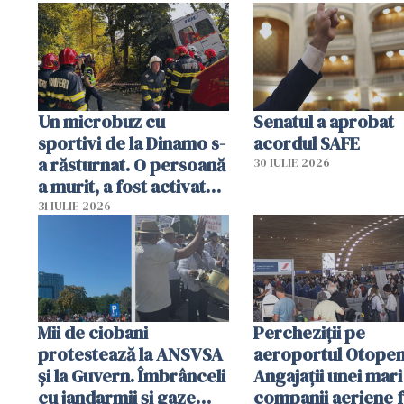
sumă imensă de bani
mobiliza toate
resursele"
Un microbuz cu
Senatul a aprobat
sportivi de la Dinamo s-
acordul SAFE
a răsturnat. O persoană
30 IULIE 2026
a murit, a fost activat
planul roșu de
31 IULIE 2026
intervenție
Mii de ciobani
Percheziții pe
protestează la ANSVSA
aeroportul Otopen
și la Guvern. Îmbrânceli
Angajații unei mari
cu jandarmii și gaze
companii aeriene 