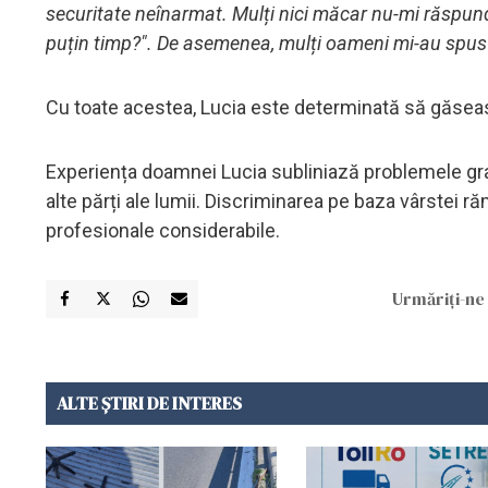
securitate neînarmat. Mulți nici măcar nu-mi răspund 
puțin timp?". De asemenea, mulți oameni mi-au spus 
Cu toate acestea, Lucia este determinată să găseas
Experiența doamnei Lucia subliniază problemele grave
alte părți ale lumii. Discriminarea pe baza vârstei ră
profesionale considerabile.
Urmăriți-ne 
ALTE ȘTIRI DE INTERES