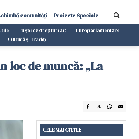
schimbă comunități
Proiecte Speciale
Utile
Tu știi ce drepturi ai?
Europarlamentare
Cultură și Tradiții
 un loc de muncă: „La
CELE MAI CITITE