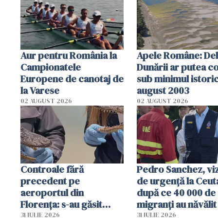
Aur pentru România la
Apele Române: Deb
Campionatele
Dunării ar putea c
Europene de canotaj de
sub minimul istoric
la Varese
august 2003
02 AUGUST 2026
02 AUGUST 2026
Controale fără
Pedro Sanchez, viz
precedent pe
de urgență la Ceut
aeroportul din
după ce 40 000 de
Florența: s-au găsit
migranți au năvălit
capete de aligator și o
teritoriul spaniol:
31 IULIE 2026
31 IULIE 2026