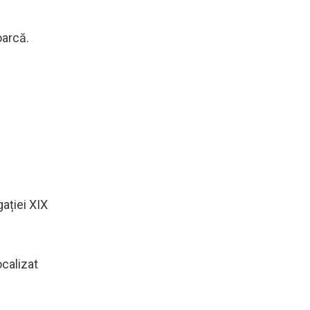
oarcă.
ației XIX
ocalizat