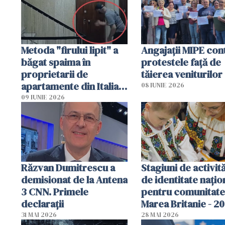
Metoda "firului lipit" a
Angajaţii MIPE con
băgat spaima în
protestele faţă de
proprietarii de
tăierea veniturilor
apartamente din Italia.
08 IUNIE 2026
Poliția, sesizată
09 IUNIE 2026
Răzvan Dumitrescu a
Stagiuni de activită
demisionat de la Antena
de identitate națio
3 CNN. Primele
pentru comunitate
declarații
Marea Britanie - 2
31 MAI 2026
28 MAI 2026