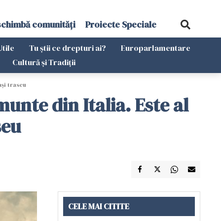
schimbă comunități
Proiecte Speciale
Utile
Tu știi ce drepturi ai?
Europarlamentare
Cultură și Tradiții
ași traseu
unte din Italia. Este al
seu
CELE MAI CITITE