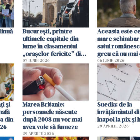
tinuă
București, printre
Aceasta este c
ultimele capitale din
mare schimbar
lume în clasamentul
satul românesc.
„orașelor fericite” din
greu că nu mai 
2026
pe-aici, prin jur
07 IUNIE 2026
06 IUNIE 2026
ți și
Marea Britanie:
Suedia: de la
nală
persoanele născute
învățământul di
a din
după 2008 nu vor mai
înapoi la pix și 
026
avea voie să fumeze
29 APRILIE 2026
29 APRILIE 2026