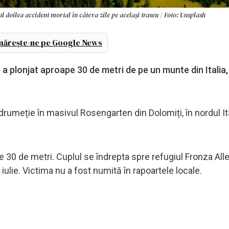
al doilea accident mortal în câteva zile pe același traseu / Foto: Unsplash
ărește-ne pe Google News
e a plonjat aproape 30 de metri de pe un munte din Italia
drumeție în masivul Rosengarten din Dolomiți, în nordul Ita
e 30 de metri. Cuplul se îndrepta spre refugiul Fronza All
iulie. Victima nu a fost numită în rapoartele locale.