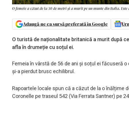
O femeie a căzut de la 30 de metri și a murit pe un munte din Italia. Este 
Adaugă-ne ca sursă preferată în Google
Urm
O turistă de naționalitate britanică a murit după c
afla în drumeție cu soțul ei.
Femeia în vârstă de 56 de ani și soțul ei făcuseră o 
și-a pierdut brusc echilibrul.
Rapoartele locale spun că a căzut de la o înălțime d
Coronelle pe traseul 542 (Via Ferrata Santner) pe 24 