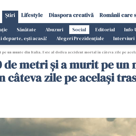
Știri
Lifestyle
Diaspora creativă
Românii care 
ație
Sănătate
Abuzuri
Social
Editorial
Info-
ti departe, ești acasă!
Alegeri Prezidențiale
Interviuri
t pe un munte din Italia. Este al doilea accident mortal în câteva zile pe acel
 de metri și a murit pe un m
n câteva zile pe același tra