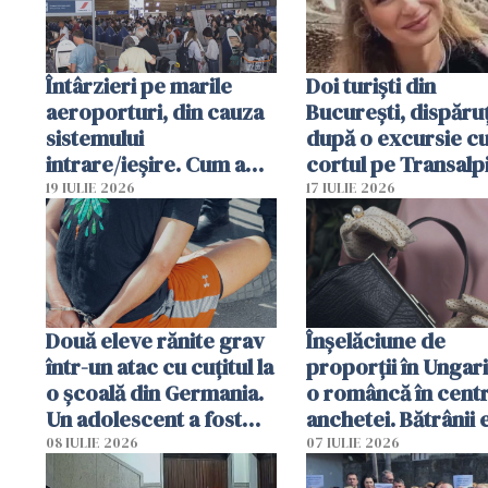
Întârzieri pe marile
Doi turiști din
aeroporturi, din cauza
București, dispăruț
sistemului
după o excursie c
intrare/ieșire. Cum a
cortul pe Transalp
ajuns o femeie să fie
Poliția și familia îi 
19 IULIE 2026
17 IULIE 2026
arestată în Cluj-Napoca
Două eleve rănite grav
Înșelăciune de
într-un atac cu cuțitul la
proporții în Ungari
o școală din Germania.
o româncă în centr
Un adolescent a fost
anchetei. Bătrânii 
arestat
puși să lase la poar
08 IULIE 2026
07 IULIE 2026
genți cu aur și bani