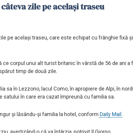
 câteva zile pe același traseu
ile pe același traseu, care este echipat cu frânghie fixă și
e corpul unui alt turist britanic în vârstă de 56 de ani a 
dispărut timp de două zile.
 sa în Lezzono, lacul Como, în apropiere de Alpi, în nordul
e satului în care era cazat împreună cu familia sa.
ingur și lăsându-și familia la hotel, conform
Daily Mail.
iu, avertizând-o că va întârzia, potrivit Il Giorno.