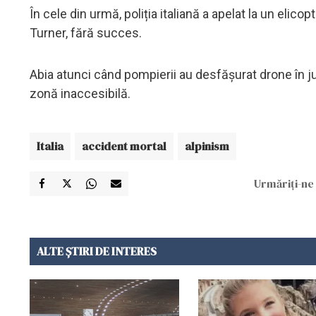
În cele din urmă, poliția italiană a apelat la un elic
Turner, fără succes.
Abia atunci când pompierii au desfășurat drone în juru
zonă inaccesibilă.
Italia
accident mortal
alpinism
Urmăriți-ne 
ALTE ȘTIRI DE INTERES