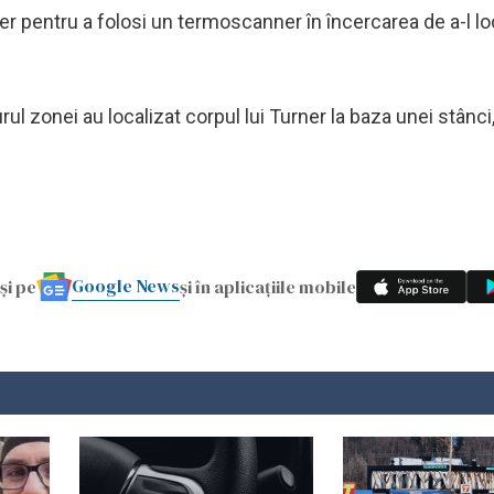
opter pentru a folosi un termoscanner în încercarea de a-l l
l zonei au localizat corpul lui Turner la baza unei stânci,
Google News
și pe
și în aplicațiile mobile