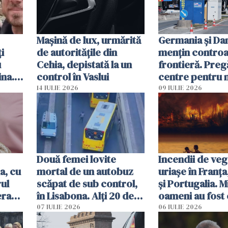
Mașină de lux, urmărită
Germania și D
i
de autoritățile din
mențin controal
u
Cehia, depistată la un
frontieră. Preg
ina.
control în Vaslui
centre pentru m
caută
respinși din UE
14 IULIE 2026
09 IULIE 2026
Două femei lovite
Incendii de veg
a, cu
mortal de un autobuz
uriașe în Franța
ul
scăpat de sub control,
și Portugalia. M
erau
în Lisabona. Alți 20 de
oameni au fost 
tă
oameni sunt răniți
07 IULIE 2026
06 IULIE 2026