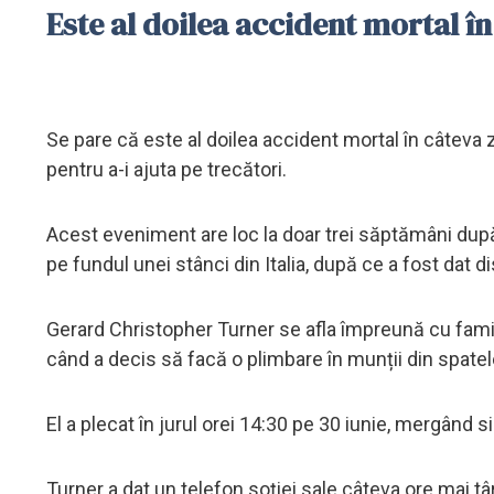
Este al doilea accident mortal în
Se pare că este al doilea accident mortal în câteva z
pentru a-i ajuta pe trecători.
Acest eveniment are loc la doar trei săptămâni după c
pe fundul unei stânci din Italia, după ce a fost dat 
Gerard Christopher Turner se afla împreună cu familia
când a decis să facă o plimbare în munții din spatel
El a plecat în jurul orei 14:30 pe 30 iunie, mergând s
Turner a dat un telefon soției sale câteva ore mai târz