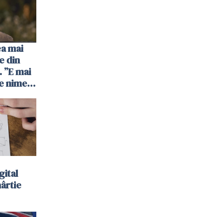
ea mai
e din
 ”E mai
e nimeni
”
gital
hârtie