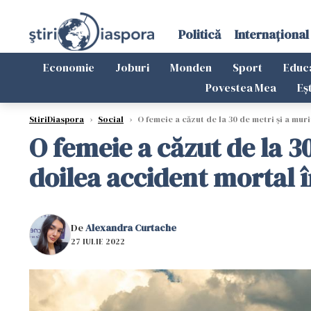
Politică
Internațional
Economie
Joburi
Monden
Sport
Educ
Povestea Mea
Eș
StiriDiaspora
›
Social
›
O femeie a căzut de la 30 de metri și a muri
O femeie a căzut de la 30
doilea accident mortal î
De
Alexandra Curtache
27 IULIE 2022