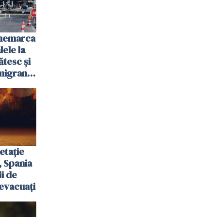
anemarca
ele la
ătesc și
igranții
etație
, Spania
ii de
evacuați