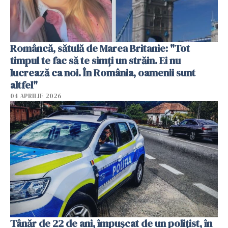
Româncă, sătulă de Marea Britanie: "Tot
timpul te fac să te simți un străin. Ei nu
lucrează ca noi. În România, oamenii sunt
altfel"
04 APRILIE 2026
Tânăr de 22 de ani, împușcat de un polițist, în