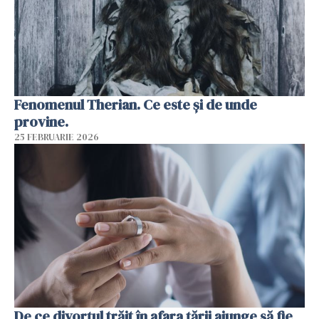
Fenomenul Therian. Ce este și de unde
provine.
25 FEBRUARIE 2026
De ce divorțul trăit în afara țării ajunge să fie