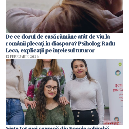
De ce dorul de casă rămâne atât de viu la
românii plecați în diaspora? Psiholog Radu
Leca, explicații pe înțelesul tuturor
13 FEBRUARIE 2026
Viața tot mai scumpă din Spania schimbă