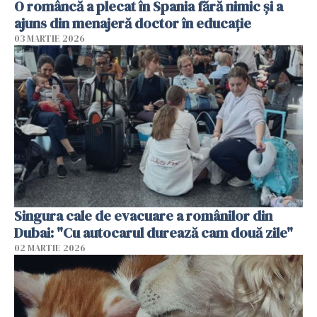
O româncă a plecat în Spania fără nimic și a
ajuns din menajeră doctor în educație
03 MARTIE 2026
Singura cale de evacuare a românilor din
Dubai: "Cu autocarul durează cam două zile"
02 MARTIE 2026