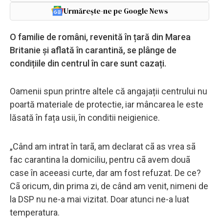
Urmărește-ne pe Google News
O familie de români, revenită în țară din Marea
Britanie și aflată în carantină, se plânge de
condițiile din centrul în care sunt cazați.
Oamenii spun printre altele că angajații centrului nu
poartă materiale de protectie, iar mâncarea le este
lăsată în fața usii, în conditii neigienice.
„Când am intrat în tarã, am declarat cã as vrea sã
fac carantina la domiciliu, pentru cã avem douã
case în aceeasi curte, dar am fost refuzat. De ce?
Cã oricum, din prima zi, de când am venit, nimeni de
la DSP nu ne-a mai vizitat. Doar atunci ne-a luat
temperatura.