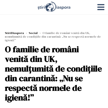
StiriDiaspora
›
Social
›
O familie de români venită din UK,
nemulțumită de condițiile din carantină: „Nu se respectă normele de
igienă!”
O familie de români
venită din UK,
nemulțumită de condițiile
din carantină: „Nu se
respectă normele de
igienă!”