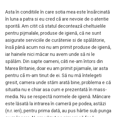
Asta în conditiile în care sotia mea este însãrcinată
în luna a patra si eu cred cã are nevoie de o atentie
sporitã. Am citit că statul deconteazã cheltuielile
pentru pijmalale, produse de igienă, că ne sunt
asigurate serviciile de curătenie si de spălătorie,
însã până acum noi nu am primit produse de igienă,
iar hainele nici măcar nu avem unde să ni le
spălăm. Din sapte oameni, câti ne-am întors din
Marea Britanie, doar eu am primit pijamale, iar asta
pentru cã m-am tinut de ei. Să nu mă întelegeti
gresit, camera unde stăm arată bine, problema e că
situatia nu e chiar asa cum e prezentată în mass-
media. Nu se respectă normele de igienă. Mâncare
este lăsată la intrarea în cameră pe podea, astăzi
(n.r. ieri), pentru prima dată, au pus hârtie sub punga