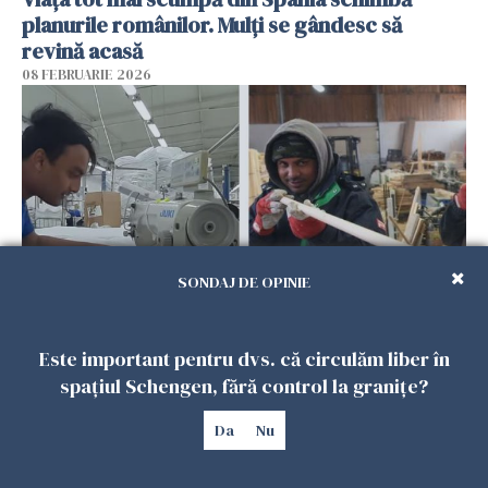
planurile românilor. Mulți se gândesc să
revină acasă
08 FEBRUARIE 2026
SONDAJ DE OPINIE
Patronii spun că România riscă să piardă
Este important pentru dvs. că circulăm liber în
muncitorii străini în favoarea Spaniei
spațiul Schengen, fără control la granițe?
06 FEBRUARIE 2026
Da
Nu