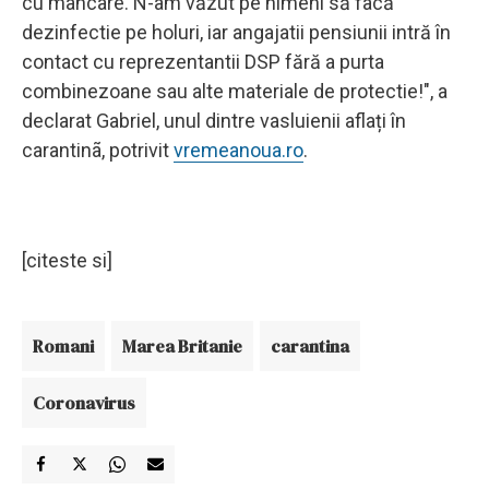
cu mâncare. N-am văzut pe nimeni să facă
dezinfectie pe holuri, iar angajatii pensiunii intră în
contact cu reprezentantii DSP fără a purta
combinezoane sau alte materiale de protectie!", a
declarat Gabriel, unul dintre vasluienii aflați în
carantinã, potrivit
vremeanoua.ro
.
[citeste si]
Romani
Marea Britanie
carantina
Coronavirus